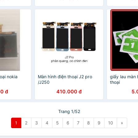
oại nokia
Màn hình điện thoại J2 pro
giấy lau màn 
/J250
thoại
0 đ
410.000 đ
5.
Trang 1/52
1
2
3
4
5
6
7
8
9
10
»