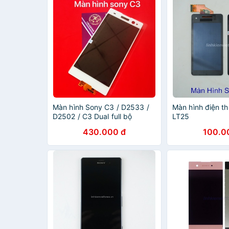
Màn hình Sony C3 / D2533 /
Màn hình điện th
D2502 / C3 Dual full bộ
LT25
430.000 đ
100.0