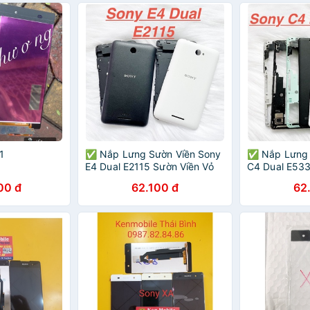
1
✅ Nắp Lưng Sườn Viền Sony
✅ Nắp Lưng 
E4 Dual E2115 Sườn Viền Vỏ
C4 Dual E533
Màn Hình Benzen Kính
Màn Hình Ben
00 đ
62.100 đ
62
Camera Linh Kiện Thay Thế
Camera Linh 