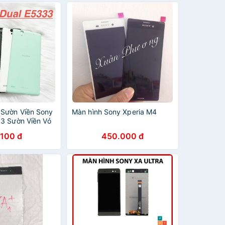
Sườn Viền Sony
Màn hình Sony Xperia M4
3 Sườn Viền Vỏ
zen Kính
.100 đ
450.000 đ
Kiện Thay Thế