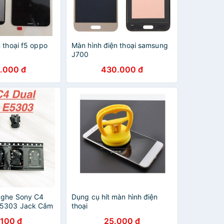
 thoại f5 oppo
Màn hình điện thoại samsung
J700
.000 đ
430.000 đ
Nghe Sony C4
Dụng cụ hít màn hình điện
E5303 Jack Cắm
thoại
io Ngoài Mic
.100 đ
25.000 đ
ện Thay Thế