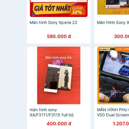
Màn hình Sony Xperia Z2
Màn Hình Sony X
580.000 đ
300.0
màn hình sony
MÀN HÌNH PHỤ Đ
XA/F3111/F3115 full bộ
V50 Dual Screen
máy/ Màn phụ ch
400.000 đ
1.207.
thinq HÀNG CAO