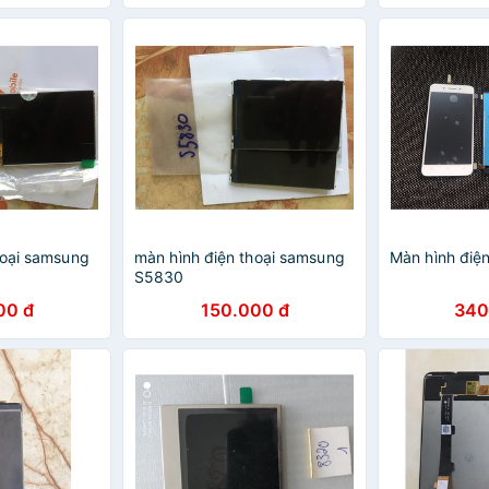
cực phê
hoại samsung
màn hình điện thoại samsung
Màn hình điệ
S5830
00 đ
150.000 đ
340