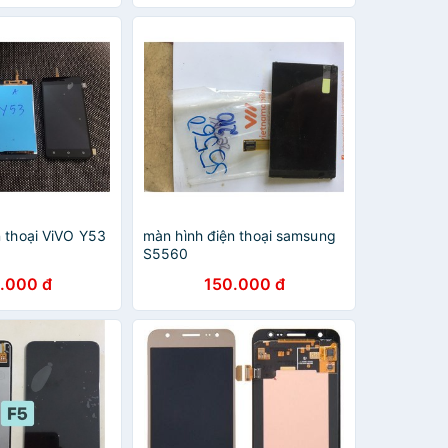
n thoại ViVO Y53
màn hình điện thoại samsung
S5560
.000 đ
150.000 đ