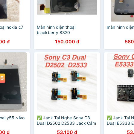
oại nokia c7
Màn hình điện thoại
màn hình điện
blackberry 8320
00 đ
150.000 đ
580
oại y55-vivo
✅ Jack Tai Nghe Sony C3
✅ Jack Tai 
Dual D2502 D2533 Jack Cắm
Dual E5333 
Tai Nghe Audio Ngoài Mic
Tai Nghe Aud
00 đ
53.100 đ
53
Thoại Linh Kiện Thay Thế
Thoại Linh Ki