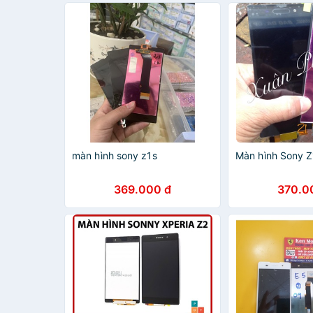
màn hình sony z1s
Màn hình Sony Z
369.000 đ
370.0