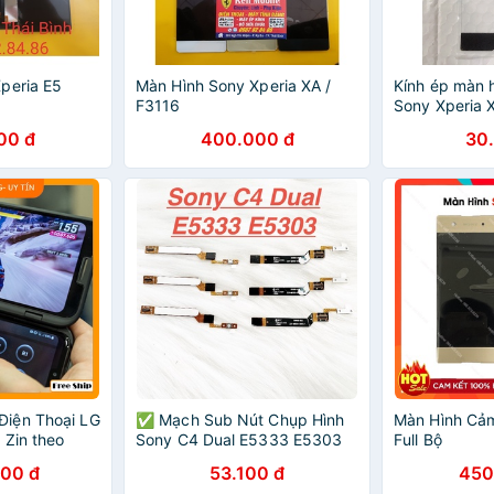
peria E5
Màn Hình Sony Xperia XA /
Kính ép màn h
F3116
Sony Xperia X
có cong 3D
00 đ
400.000 đ
30
iện Thoại LG
✅ Mạch Sub Nút Chụp Hình
Màn Hình Cả
 Zin theo
Sony C4 Dual E5333 E5303
Full Bộ
o lg v50
Cáp Nối Nút Máy Ảnh Linh
000 đ
53.100 đ
450
 CẤP cực
Kiện Thay Thế