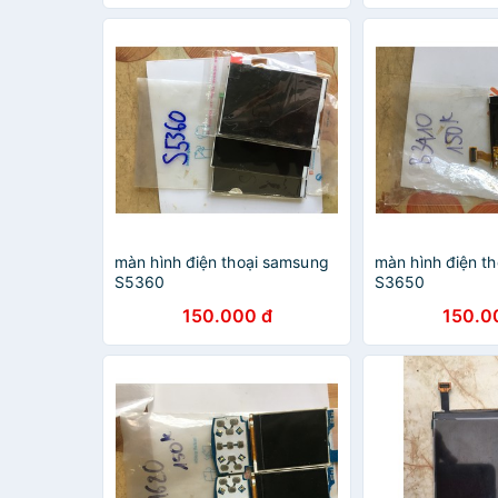
ngon xem phim 
màn hình điện thoại samsung
màn hình điện t
S5360
S3650
150.000 đ
150.0