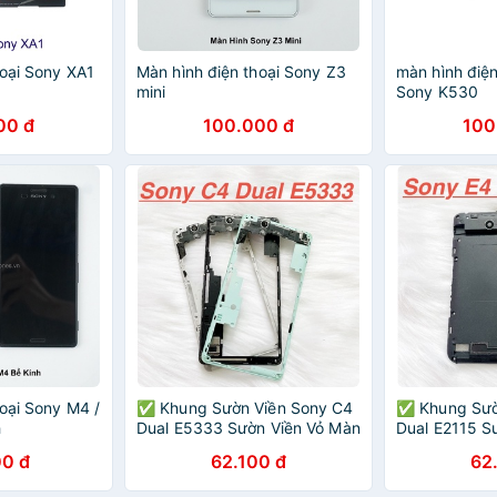
hoại Sony XA1
Màn hình điện thoại Sony Z3
màn hình điện
mini
Sony K530
00 đ
100.000 đ
100
oại Sony M4 /
✅ Khung Sườn Viền Sony C4
✅ Khung Sườ
h
Dual E5333 Sườn Viền Vỏ Màn
Dual E2115 S
Hình Benzen Linh Kiện Thay
Hình Benzen 
0 đ
62.100 đ
62
Thế
Thế