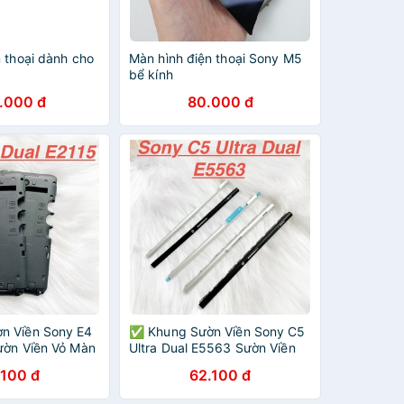
 thoại dành cho
Màn hình điện thoại Sony M5
bể kính
.000 đ
80.000 đ
n Viền Sony E4
✅ Khung Sườn Viền Sony C5
ườn Viền Vỏ Màn
Ultra Dual E5563 Sườn Viền
Linh Kiện Thay
Vỏ Màn Hình Benzen Linh Kiện
.100 đ
62.100 đ
Thay Thế