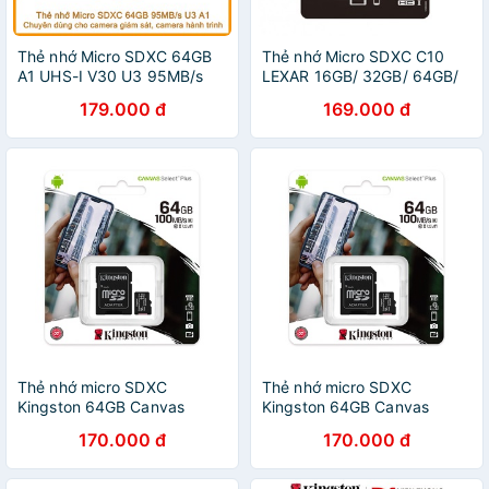
Thẻ nhớ Micro SDXC 64GB
Thẻ nhớ Micro SDXC C10
A1 UHS-I V30 U3 95MB/s
LEXAR 16GB/ 32GB/ 64GB/
Lexar
128GB (không kèm Adapter)
179.000 đ
169.000 đ
Thẻ nhớ micro SDXC
Thẻ nhớ micro SDXC
Kingston 64GB Canvas
Kingston 64GB Canvas
Select Plus upto 100MB/s +
Select Plus upto 100MB/s +
170.000 đ
170.000 đ
Adapter
Adapter