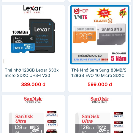
Thẻ nhớ 128GB Lexar 633x
Thẻ Nhớ Sam Sung 80MB/S
micro SDXC UHS-l V30
128GB EVO 10 Micro SDXC
-100MB/s / Tặng kèm áo thẻ
128GB - Bảo hành 5 năm !!!
389.000 đ
599.000 đ