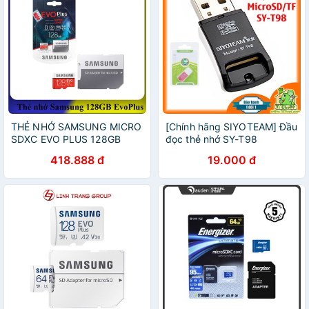
THẺ NHỚ SAMSUNG MICRO
[Chính hãng SIYOTEAM] Đầu
SDXC EVO PLUS 128GB
đọc thẻ nhớ SY-T98
100/90MB/S
MicroSD/ TF/ Micro SDHC/
418.888 đ
19.000 đ
Micro SDXC