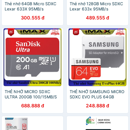
Thẻ nhớ 64GB Micro SDXC
Thẻ nhớ 128GB Micro SDXC
Lexar 633X 95MB/s
Lexar 633x 95MB/s
300.555 đ
489.555 đ
THẺ NHỚ MICRO SDXC
THẺ NHỚ SAMSUNG MICRO
ULTRA 200GB 100/15MB/S
SDXC EVO PLUS 64GB
(MODEL 2020)
688.888 đ
248.888 đ