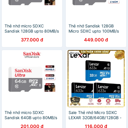
Thẻ nhớ micro SDXC
Thẻ nhớ Sandisk 128GB
Sandisk 128GB upto 80MB/s
Micro SDXC upto 100MB/s
533X Ultra UHS-I + đèn LED
533X Ultra UHS-I - Hàng
377.000 đ
449.000 đ
USB
chính hãng
Thẻ nhớ micro SDXC
Sale Thẻ nhớ Micro SDXC
Sandisk 64GB upto 80MB/s
LEXAR 32GB/64GB/128GB -
533X Ultra UHS-I tặng đèn
Chính Hãng Bảo hành 12 lỗi
201.000 đ
116.000 đ
LED USB
đổi mới