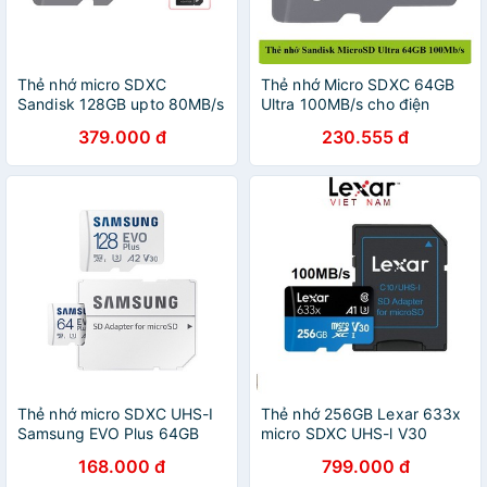
Thẻ nhớ micro SDXC
Thẻ nhớ Micro SDXC 64GB
Sandisk 128GB upto 80MB/s
Ultra 100MB/s cho điện
533X Ultra UHS-I + Adapter
thoại, máy tính bảng,
379.000 đ
230.555 đ
Camera
Thẻ nhớ micro SDXC UHS-I
Thẻ nhớ 256GB Lexar 633x
Samsung EVO Plus 64GB
micro SDXC UHS-l V30
128GB - bảo hành 12 tháng
-100MB/s / Tặng kèm áo thẻ
168.000 đ
799.000 đ