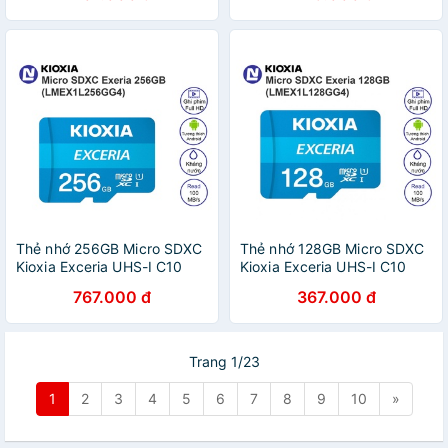
Thẻ nhớ 256GB Micro SDXC
Thẻ nhớ 128GB Micro SDXC
Kioxia Exceria UHS-I C10
Kioxia Exceria UHS-I C10
100MB/s ghi phim Full HD
100MB/s ghi phim Full HD
767.000 đ
367.000 đ
LMEX1L256GG4
LMEX1L128GG4
Trang 1/23
1
2
3
4
5
6
7
8
9
10
»