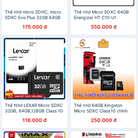
Thẻ nhớ micro SDHC, micro
Thẻ nhớ Micro SDXC 64GB
SDXC Evo Plus 32GB 64GB
Energizer HT C10 U1
128GB - bảo hành 12 tháng
80Mb/s - FMDAAH064A
175.000 đ
550.000 đ
Thẻ Nhớ LEXAR Micro SDXC
Thẻ nhớ 64GB Kingston
32GB, 64GB,128GB Class 10
Micro SDXC Class10 chính
Chính Hãng
hãng FPT phân phối
116.000 đ
250.000 đ