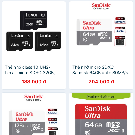
Thẻ nhớ class 10 UHS-I
Thẻ nhớ micro SDXC
Lexar micro SDHC 32GB,
Sandisk 64GB upto 80MB/s
micro SDXC 64GB 128GB -
533X Ultra UHS-I + Adapter
188.000 đ
204.000 đ
bảo hành 3 năm