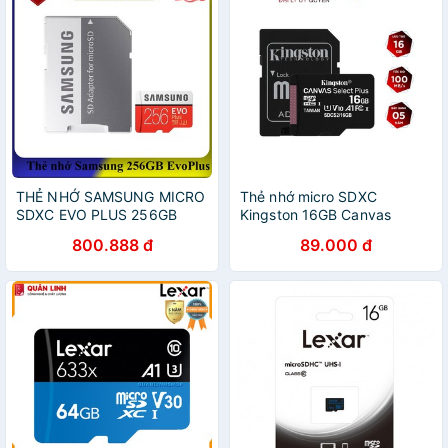
THẺ NHỚ SAMSUNG MICRO
Thẻ nhớ micro SDXC
SDXC EVO PLUS 256GB
Kingston 16GB Canvas
100/90MB/S, NEW
Select Plus upto 100MB/s +
800.888 đ
89.000 đ
Adapter