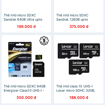
Thẻ nhớ micro SDXC
Thẻ nhớ micro SDXC
Sandisk 64GB Ultra upto
Sandisk 128GB upto
100MB/s 533X UHS-I
100MB/s 533X Ultra UHS-I
199.000 đ
375.000 đ
Thẻ nhớ micro SDXC 64GB
Thẻ nhớ class 10 UHS-I
Energizer​​ Class10 UHS-I -
Lexar micro SDHC 32GB,
80​​MB/s - FMDAAH064A
micro SDXC 64GB 128GB -
550.000 đ
188.000 đ
bảo hành 3 năm