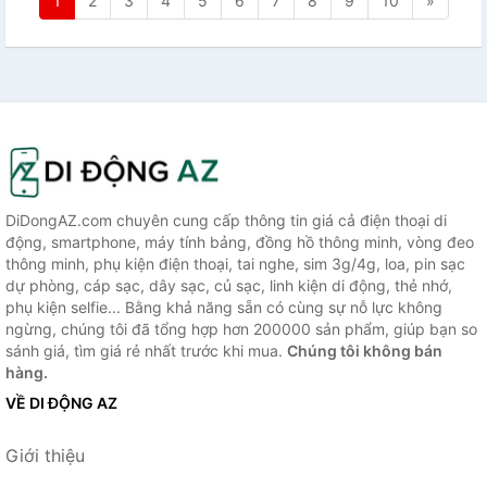
1
2
3
4
5
6
7
8
9
10
»
DiDongAZ.com chuyên cung cấp thông tin giá cả điện thoại di
động, smartphone, máy tính bảng, đồng hồ thông minh, vòng đeo
thông minh, phụ kiện điện thoại, tai nghe, sim 3g/4g, loa, pin sạc
dự phòng, cáp sạc, dây sạc, củ sạc, linh kiện di động, thẻ nhớ,
phụ kiện selfie... Bằng khả năng sẵn có cùng sự nỗ lực không
ngừng, chúng tôi đã tổng hợp hơn 200000 sản phẩm, giúp bạn so
sánh giá, tìm giá rẻ nhất trước khi mua.
Chúng tôi không bán
hàng.
VỀ DI ĐỘNG AZ
Giới thiệu