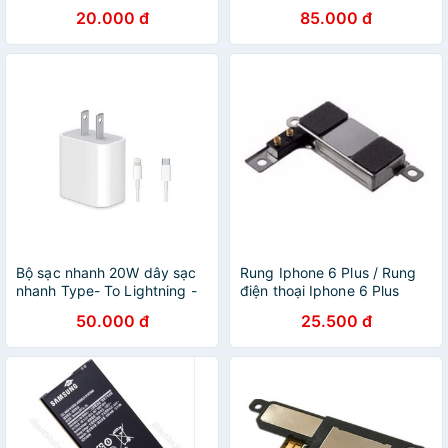
6S Plus , 7 , 7Plus , 8 , 8plus
máy ok
20.000 đ
85.000 đ
, , ipX , Xs, XsMax
Bộ sạc nhanh 20W dây sạc
Rung Iphone 6 Plus / Rung
nhanh Type- To Lightning -
điện thoại Iphone 6 Plus
phù hợp cho IPhone 12
50.000 đ
25.500 đ
11Pro Max/11 Pro/ X/ XS
Max/ 8/ 8 Plus/ 7 / 7