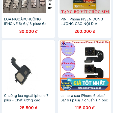
LOA NGOÀI/CHUÔNG
PIN i Phone PISEN DUNG
IPHONE 6/ 6s/ 6 plus/ 6s
LƯỢNG CAO NỘI ĐỊA
plus/ 7/ 7 Plus/ 8 Plus / X /
30.000 đ
260.000 đ
Xs / Xs Max/ 11 Zin Bóc Móc
Chuông loa ngoài iphone 7
camera sau iPhone 6 plus/
plus - Chất lượng cao
6s/ 6s plus/ 7 chuẩn zin bóc
máy
25.500 đ
115.000 đ