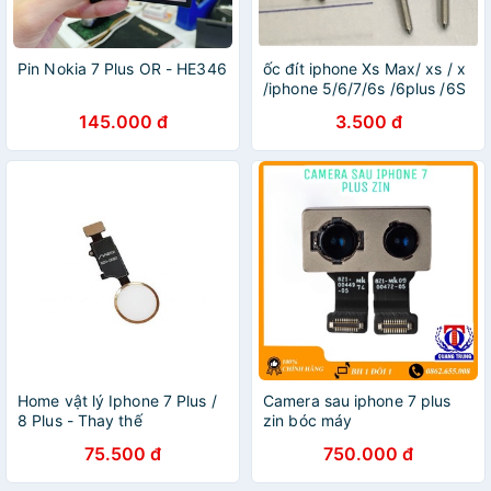
Pin Nokia 7 Plus OR - HE346
ốc đít iphone Xs Max/ xs / x
/iphone 5/6/7/6s /6plus /6S
plus / 7 plus /8 plus đủ màu
145.000 đ
3.500 đ
Home vật lý Iphone 7 Plus /
Camera sau iphone 7 plus
8 Plus - Thay thế
zin bóc máy
75.500 đ
750.000 đ