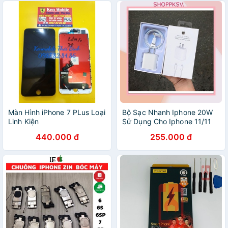
Màn Hình iPhone 7 PLus Loại
Bộ Sạc Nhanh Iphone 20W
Linh Kiện
Sử Dụng Cho Iphone 11/11
Pro/11 Pro Max/7/7 Plus /8
440.000 đ
255.000 đ
/8 Plus/ X /Xs/Xs Max bảo
hành 12 tháng