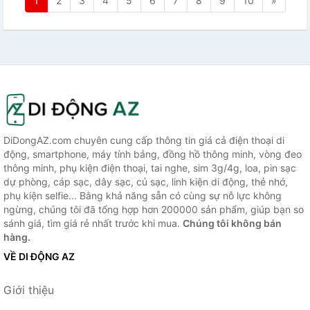
1
2
3
4
5
6
7
8
9
10
»
DiDongAZ.com chuyên cung cấp thông tin giá cả điện thoại di
động, smartphone, máy tính bảng, đồng hồ thông minh, vòng đeo
thông minh, phụ kiện điện thoại, tai nghe, sim 3g/4g, loa, pin sạc
dự phòng, cáp sạc, dây sạc, củ sạc, linh kiện di động, thẻ nhớ,
phụ kiện selfie... Bằng khả năng sẵn có cùng sự nỗ lực không
ngừng, chúng tôi đã tổng hợp hơn 200000 sản phẩm, giúp bạn so
sánh giá, tìm giá rẻ nhất trước khi mua.
Chúng tôi không bán
hàng.
VỀ DI ĐỘNG AZ
Giới thiệu