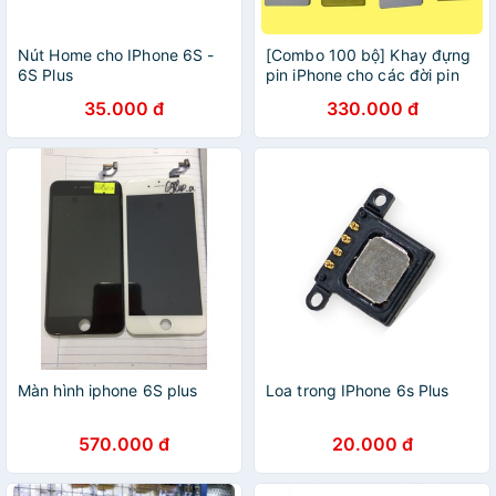
Nút Home cho IPhone 6S -
[Combo 100 bộ] Khay đựng
6S Plus
pin iPhone cho các đời pin
5G, 5S, 5C, 5SE, 6G, 6S, 7G,
35.000 đ
330.000 đ
8G, 6 Plus, 6S Plus, 7 Plus, 8
Plus, X.
Màn hình iphone 6S plus
Loa trong IPhone 6s Plus
570.000 đ
20.000 đ