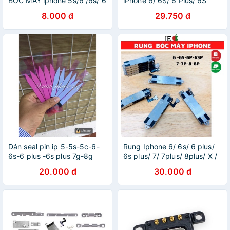
BÓC MÁY iphone 5s/6 /6s/ 6
iPhone 6/ 6S/ 6 Plus/ 6S
plus/ 6s plus
Plus ZIN BÓC MÁY
8.000 đ
29.750 đ
Dán seal pin ip 5-5s-5c-6-
Rung Iphone 6/ 6s/ 6 plus/
6s-6 plus -6s plus 7g-8g
6s plus/ 7/ 7plus/ 8plus/ X /
-7plus- 8 plus
XsMax zin bóc máy
20.000 đ
30.000 đ