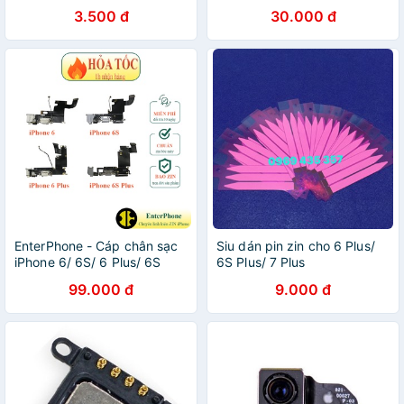
plus / 7 plus /8 plus đủ màu
plus zin bóc máy
3.500 đ
30.000 đ
EnterPhone - Cáp chân sạc
Siu dán pin zin cho 6 Plus/
iPhone 6/ 6S/ 6 Plus/ 6S
6S Plus/ 7 Plus
Plus ZIN BÓC MÁY
99.000 đ
9.000 đ