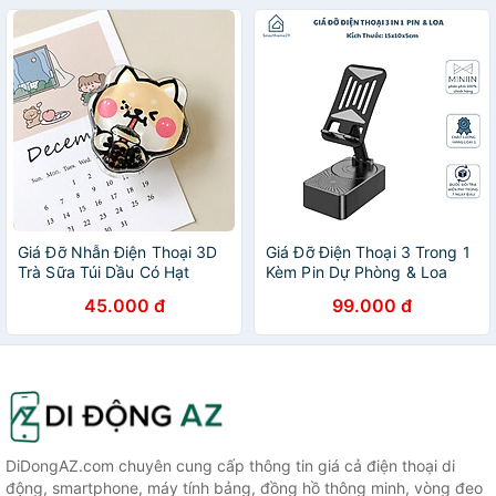
KDTDDT (Nhiều màu)
Giá Đỡ Nhẫn Điện Thoại 3D
Giá Đỡ Điện Thoại 3 Trong 1
Trà Sữa Túi Dầu Có Hạt
Kèm Pin Dự Phòng & Loa
Chuyển Động- Hàng Chính
Bluetooth - Tiện Lợi, Dễ
45.000 đ
99.000 đ
Hãng
Dàng Mang Theo Khi Di
Chuyển - HÀNG CHÍNH
HÃNG MINIIN
DiDongAZ.com chuyên cung cấp thông tin giá cả điện thoại di
động, smartphone, máy tính bảng, đồng hồ thông minh, vòng đeo