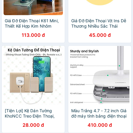
Giá Đỡ Điện Thoại K61 Mini,
Giá Đỡ Điện Thoại Vịt Ins Dễ
Thiết Kế Hợp Kim Nhôm
Thương Nhiều Sắc Thái
Vững Chắc
Xoay- Hàng Chính Hãng
113.000 đ
45.000 đ
[Tiện Lợi] Kệ Dán Tường
Màu Trắng 4.7 - 7.2 inch Giá
KhoNCC Treo Điện Thoại,
đỡ máy tính bảng điện thoại
Remote, Dây điện, Hàng
Ugreen LP70575GD177 -
28.000 đ
410.000 đ
Chính Hãng Không Cần
Hàng chính hãng
Khoan Tường - KDHS-9910-