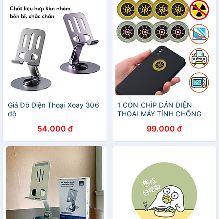
Giá Đỡ Điện Thoại Xoay 306
1 CON CHÍP DÁN ĐIỆN
độ
THOẠI MÁY TÍNH CHỐNG
ĐIỆN TỪ BẢO VỆ NÃO AN
54.000 đ
99.000 đ
TOÀN CHO MỌI NGƯỜI