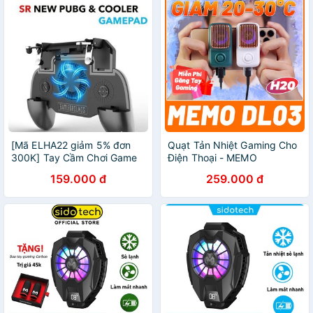
[Mã ELHA22 giảm 5% đơn
Quạt Tản Nhiệt Gaming Cho
300K] Tay Cầm Chơi Game
Điện Thoại - MEMO
Kèm Quạt Và Pin Dự Phòng
DL03/DL05 Sò Lạnh | Tặng
159.000 đ
259.000 đ
Dung Lượng 2000mAh
Găng Tay Chơi Game Cao
Cấp