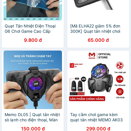
Quạt Tản Nhiệt Điện Thoại
[Mã ELHA22 giảm 5% đơn
G6 Chơi Game Cao Cấp
300K] Quạt tản nhiệt chơi
Công Nghệ Mới Không Lo
game cho điện thoại
9.800 đ
65.000 đ
Nóng Máy Khi Cay Game
Mobie -
Memo DL05 | Quạt tản nhiệt
Tay cầm chơi game kèm
sò lạnh cho điện thoại, Màn
quạt tản nhiệt MEMO AK03
hình LED hiển thị nhiệt độ,
hỗ trợ auto tap tản nhiệt siêu
150.000 đ
299.000 đ
LED RGB, Tặng kèm bao tay
mát led rgb gaming dành