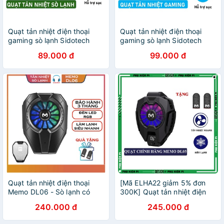
Quạt tản nhiệt điện thoại
Quạt tản nhiệt điện thoại
gaming sò lạnh Sidotech
gaming sò lạnh Sidotech
Memo DL05 / DL06 / DL02 /
Memo DL05 / DL06 / DL02 /
89.000 đ
99.000 đ
FL01 / FL05 / FL06 / chơi
FL01 / FL05 / FL06 / chơi
PUBG FF ROS
PUBG FF ROS
Quạt tản nhiệt điện thoại
[Mã ELHA22 giảm 5% đơn
Memo DL06 - Sò lạnh có
300K] Quạt tản nhiệt điện
đèn RGB siêu đẹp - Tặng
thoại gaming sò lạnh
240.000 đ
245.000 đ
kèm găng tay chơi game
Sidotech Memo DL05 chơi
PUBG FF ROS