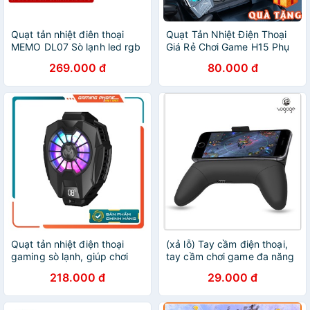
Quạt tản nhiệt điên thoại
Quạt Tản Nhiệt Điện Thoại
MEMO DL07 Sò lạnh led rgb
Giá Rẻ Chơi Game H15 Phụ
đổi màu gaming quạt chống
Kiện Chơi Game Anh Đăng
269.000 đ
80.000 đ
ồn chơi game pubg ff liên
quân mobile
Quạt tản nhiệt điện thoại
(xả lỗ) Tay cầm điện thoại,
gaming sò lạnh, giúp chơi
tay cầm chơi game đa năng
mượt Sidotech Memo
(Sạc dự phòng, 2 quạt làm
218.000 đ
29.000 đ
DL05/DL06/DL02/FL01/FL05/FL06
mát, Giá đỡ điện thoại)
chơi PUBG FF ROS