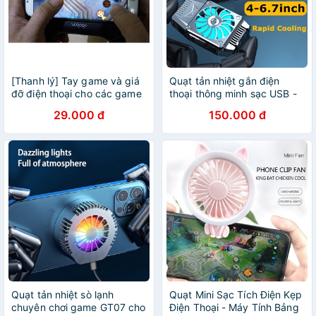
[Thanh lý] Tay game và giá
Quạt tản nhiệt gắn điện
đỡ điện thoại cho các game
thoại thông minh sạc USB -
thủ (Sạc dự phòng, 2 quạt
quạt làm mát điện thoại khi
29.000 đ
150.000 đ
làm mát)
chơi game, học online
Quạt tản nhiệt sò lạnh
Quạt Mini Sạc Tích Điện Kẹp
chuyên chơi game GT07 cho
Điện Thoại - Máy Tính Bảng