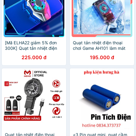
[Mã ELHA22 giảm 5% đơn
Quạt tản nhiệt điện thoại
300K] Quạt tản nhiệt điện
chơi Game AH101 làm mát
thoại sò lạnh L01 chơi game
nhanh nhỏ gọn tản nhiệt sò
225.000 đ
195.000 đ
cao cấp - Bảo hành 6 tháng
lạnh cho điện thoại Iphone,
Samsung
Quạt tản nhiệt điện thoại
<3 Pin quạt mini. quạt cầm