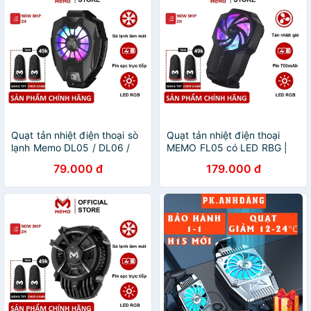
Quạt tản nhiệt điện thoại sò
Quạt tản nhiệt điện thoại
lạnh Memo DL05 / DL06 /
MEMO FL05 có LED RBG |
DL07 / FL01/ FL05 / FL06 /
Pin 700mAh | Công nghệ
79.000 đ
179.000 đ
FL07 chơi game mobile
làm mát lốc xoáy chơi game
PUBG FF Liên Quân
PUBG FF Freefire