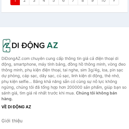
1
2
3
4
5
6
7
8
9
10
»
DiDongAZ.com chuyên cung cấp thông tin giá cả điện thoại di
động, smartphone, máy tính bảng, đồng hồ thông minh, vòng đeo
thông minh, phụ kiện điện thoại, tai nghe, sim 3g/4g, loa, pin sạc
dự phòng, cáp sạc, dây sạc, củ sạc, linh kiện di động, thẻ nhớ,
phụ kiện selfie... Bằng khả năng sẵn có cùng sự nỗ lực không
ngừng, chúng tôi đã tổng hợp hơn 200000 sản phẩm, giúp bạn so
sánh giá, tìm giá rẻ nhất trước khi mua.
Chúng tôi không bán
hàng.
VỀ DI ĐỘNG AZ
Giới thiệu