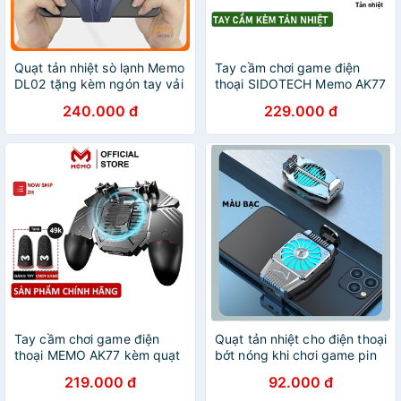
Quạt tản nhiệt sò lạnh Memo
Tay cầm chơi game điện
DL02 tặng kèm ngón tay vải
thoại SIDOTECH Memo AK77
chơi game - Quạt sò siêu
hỗ trợ 6 ngón bắn PUBG /
240.000 đ
229.000 đ
mát lạnh dành cho điện thoại
FREE FIRE / ROS phù hợp
điện thoại smartphone
Tay cầm chơi game điện
Quạt tản nhiệt cho điện thoại
thoại MEMO AK77 kèm quạt
bớt nóng khi chơi game pin
tản nhiệt thao tác 6 ngón
sạc
219.000 đ
92.000 đ
ghìm tâm dễ dàng - Hàng