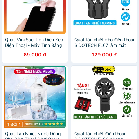
Quạt Mini Sạc Tích Điện Kẹp
Quạt tản nhiệt cho điện thoại
Điện Thoại - Máy Tính Bảng
SIDOTECH FL07 làm mát
- Iphone - Ipad - Chơi Game
bằng gió phong cách
89.000 đ
129.000 đ
- Sống Ảo - Tiktok Cực Đã
gaming chống ồn chơi game
mobile
Quạt Tản Nhiệt Nước Dùng
Quạt tản nhiệt điện thoại