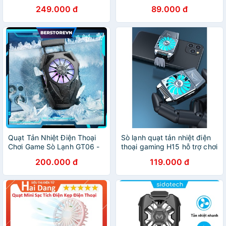
điện thoại và máy tính bảng
- Iphone - Ipad - Chơi Game
249.000 đ
89.000 đ
loại chuẩn chất lượng
- Sống Ảo - Tiktok Cực Đã
Quạt Tản Nhiệt Điện Thoại
Sò lạnh quạt tản nhiệt điện
Chơi Game Sò Lạnh GT06 -
thoại gaming H15 hỗ trợ chơi
Nhỏ gọn - Cao cấp công
game thả ga không lo bị
200.000 đ
119.000 đ
nghệ mới - Giảm nhiệt 3s
nóng máy