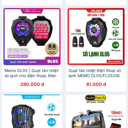
chơi game
cho điện thoại
Memo DL05 | Quạt tản nhiệt
Quạt tản nhiệt điện thoại sò
sò lạnh cho điện thoại, Màn
lạnh MEMO DL05/FL05/G6
hình LED hiển thị nhiệt độ,
chơi PUBG FF ROS Siêu lạnh,
280.000 đ
81.000 đ
LED RGB, Tặng kèm bao tay
hiển thị nhiệt độ, LED RGB,
chơi game
Kẹp 2 chiều