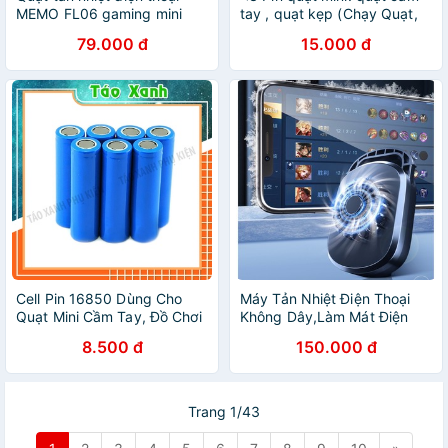
MEMO FL06 gaming mini
tay , quạt kẹp (Chạy Quạt,
quạt 9 cánh chống ồn chơi
Đèn Pin, Đồ Chơi ...) ...
79.000 đ
15.000 đ
game pubg free fire liên
quân mobile
Cell Pin 16850 Dùng Cho
Máy Tản Nhiệt Điện Thoại
Quạt Mini Cầm Tay, Đồ Chơi
Không Dây,Làm Mát Điện
Công Nghệ 1200mah 3.7V
Thoại Cực Nhanh ,Hỗ Trợ
8.500 đ
150.000 đ
Chơi Game,chính hãng bảo
hành 12 tháng
Trang 1/43