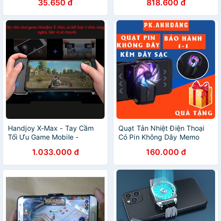
35.650 đ
818.600 đ
Handjoy X-Max - Tay Cầm
Quạt Tản Nhiệt Điện Thoại
Tối Ưu Game Mobile -
Có Pin Không Dây Memo
DC3523
FL05 Giá Rẻ - Phụ Kiện Chơi
1.033.000 đ
160.000 đ
Game Anh Đăng