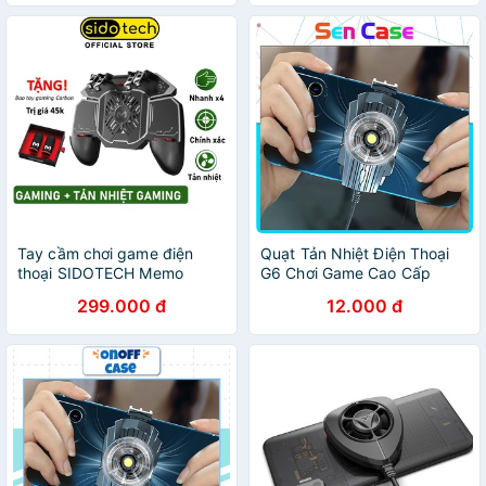
chính hãng
Tay cầm chơi game điện
Quạt Tản Nhiệt Điện Thoại
thoại SIDOTECH Memo
G6 Chơi Game Cao Cấp
AK88 có quạt tản nhiệt bắn
Công Nghệ Mới Không Lo
299.000 đ
12.000 đ
PUBG / FREE FIRE / ROS kết
Nóng Máy Khi Cay Game
nối 6 ngón linh hoạt
Mobie -