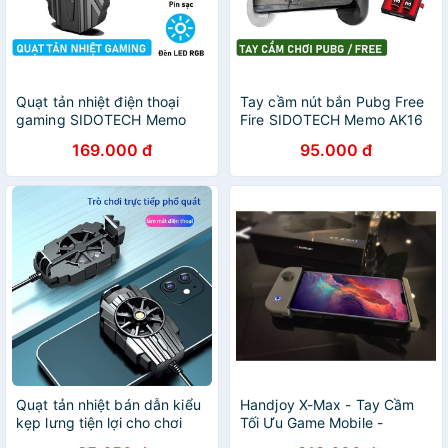
Quạt tản nhiệt điện thoại
Tay cầm nút bắn Pubg Free
gaming SIDOTECH Memo
Fire SIDOTECH Memo AK16
FL01 làm mát nhanh cho
chuyên chơi game trên điện
169.000 đ
95.000 đ
game thủ chơi game mobile
thoại sử dụng 4 ngón gấp
pin 500mah có LED RGB
đôi tốc độ xử lý
Quạt tản nhiệt bán dẫn kiểu
Handjoy X-Max - Tay Cầm
kẹp lưng tiện lợi cho chơi
Tối Ưu Game Mobile -
game / phát trực tiếp
DC3523