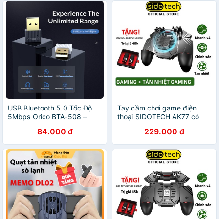
USB Bluetooth 5.0 Tốc Độ
Tay cầm chơi game điện
5Mbps Orico BTA-508 –
thoại SIDOTECH AK77 có
Giúp Kết Nối Tai Nghe, Điện
quạt tản nhiệt bắn PUBG /
84.000 đ
229.000 đ
Thoại, Tay Cầm Máy Chơi
FREE FIRE / ROS 3 phiên
Game....
bản USB/1200mAh