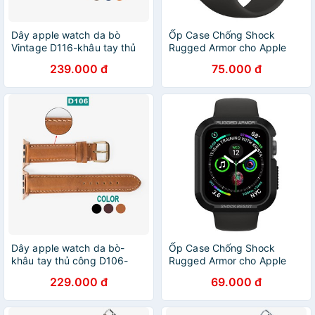
Dây apple watch da bò
Ốp Case Chống Shock
Vintage D116-khâu tay thủ
Rugged Armor cho Apple
công- dây apple watch
Watch Series 6/ Apple
239.000 đ
75.000 đ
series 3 series 4 series 5
Watch SE/ Apple Watch
Series 5/4 Size 40/44mm
Dây apple watch da bò-
Ốp Case Chống Shock
khâu tay thủ công D106-
Rugged Armor cho Apple
dây apple watch series 3
Watch Series 6 / Apple
229.000 đ
69.000 đ
series 4 series 5-Bụi leather
Watch SE /Series 5/Series 4
Size 40mm/44mm