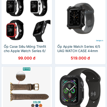
Ốp Case Siêu Mỏng Thinfit
Ốp Apple Watch Series 4/5
cho Apple Watch Series 6/
UAG WATCH CASE 44mm
Apple Watch SE/ Apple
99.000 đ
519.000 đ
Watch Series 5/4 Size
40/44mm