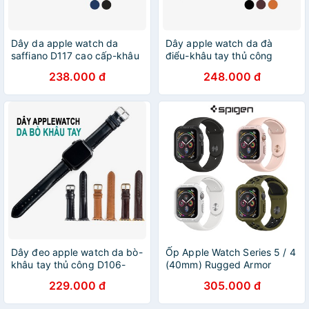
Dây da apple watch da
Dây apple watch da đà
saffiano D117 cao cấp-khâu
điểu-khâu tay thủ công
tay thủ công- dây apple
D109- dây apple watch
238.000 đ
248.000 đ
watch series 3 series 4
series 3 series 4 series 5-Bụi
series 5
leather
Dây đeo apple watch da bò-
Ốp Apple Watch Series 5 / 4
khâu tay thủ công D106-
(40mm) Rugged Armor
dây apple watch series 3
229.000 đ
305.000 đ
series 4 series 5-Bụi leather