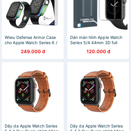
Wiwu Defense Armor Case
Dán màn hình Apple Watch
cho Apple Watch Series 6 /
Series 5/4 44mm 3D full
Series 5 / Series 4 / SE , ốp
GOR
249.000 đ
120.000 đ
chống sốc viền thép cho
đông hồ apple
Dây da Apple Watch Series
Dây da Apple Watch Series