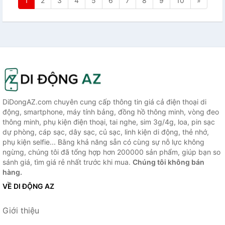
1
2
3
4
5
6
7
8
9
10
»
DiDongAZ.com chuyên cung cấp thông tin giá cả điện thoại di
động, smartphone, máy tính bảng, đồng hồ thông minh, vòng đeo
thông minh, phụ kiện điện thoại, tai nghe, sim 3g/4g, loa, pin sạc
dự phòng, cáp sạc, dây sạc, củ sạc, linh kiện di động, thẻ nhớ,
phụ kiện selfie... Bằng khả năng sẵn có cùng sự nỗ lực không
ngừng, chúng tôi đã tổng hợp hơn 200000 sản phẩm, giúp bạn so
sánh giá, tìm giá rẻ nhất trước khi mua.
Chúng tôi không bán
hàng.
VỀ DI ĐỘNG AZ
Giới thiệu