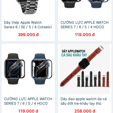
Dây thép Apple Watch
CƯỜNG LỰC APPLE WATCH
Series 6 / SE / 5 / 4 Coteetci
SERIES 7 / 6 / 5 / 4 HOCO
399.000 đ
119.000 đ
CƯỜNG LỰC APPLE WATCH
Dây đeo apple watch da cá
SERIES 7 / 6 / 5 / 4 HOCO
sấu đốt tre-khâu tay thủ
công D108- dây apple
119.000 đ
258.000 đ
watch series 3 series 4