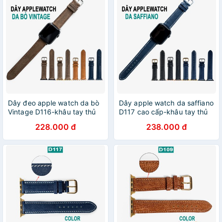
Dây đeo apple watch da bò
Dây apple watch da saffiano
Vintage D116-khâu tay thủ
D117 cao cấp-khâu tay thủ
công- dây apple watch
công- dây apple watch
228.000 đ
238.000 đ
series 3 series 4 series 5
series 3 series 4 series 5