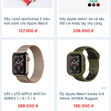
Dây nylon sportsloop 5 màu
Dây apple watch da cá sấu
mới dành cho Apple Watch
đốt tre-khâu tay thủ công
Series 5
D108- dây apple watch
127.500 đ
258.000 đ
series 3 series 4 series 5-Bụi
leather
DÂY LƯỚI APPLE WATCH
Ốp Apple Watch Series 5/4
SERIES 7 / 6 / 5 / 4
44mm SPIGEN Rugged
COTEETCI
Armor
289.000 đ
190.000 đ