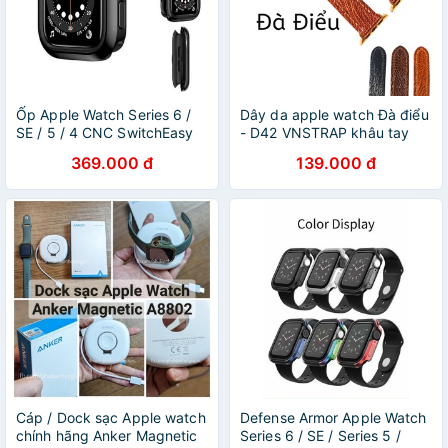
Ốp Apple Watch Series 6 /
Dây da apple watch Đà điểu
SE / 5 / 4 CNC SwitchEasy
- D42 VNSTRAP khâu tay
Odyssey
thủ công-lắp đồng hồ Apple
369.000 đ
139.000 đ
series 3 series 4 series 5
series 6
Cáp / Dock sạc Apple watch
Defense Armor Apple Watch
chính hãng Anker Magnetic
Series 6 / SE / Series 5 /