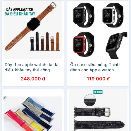
Dây đeo apple watch da đà
Ốp case siêu mỏng Thinfit
điểu-khâu tay thủ công
dành cho Apple watch
D109- dây apple watch
Series 4, Series 5
248.000 đ
119.000 đ
series 3 series 4 series 5-Bụi
leather