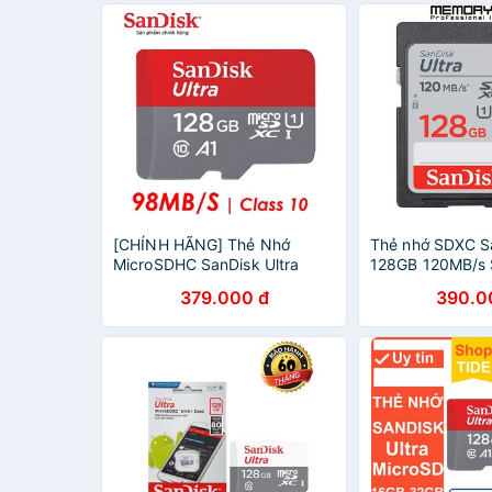
[CHÍNH HÃNG] Thẻ Nhớ
Thẻ nhớ SDXC Sa
MicroSDHC SanDisk Ultra
128GB 120MB/s
128GB 98 MB/S
128G-GN6IN
379.000 đ
390.0