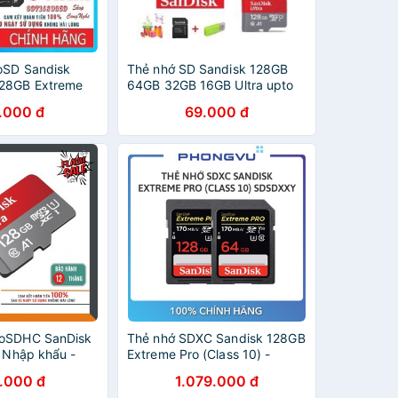
oSD Sandisk
Thẻ nhớ SD Sandisk 128GB
28GB Extreme
64GB 32GB 16GB Ultra upto
MB/s
170MB/s
.000 đ
69.000 đ
roSDHC SanDisk
Thẻ nhớ SDXC Sandisk 128GB
- Nhập khẩu -
Extreme Pro (Class 10) -
năm
SDSDXXY-128G-GN4IN
.000 đ
1.079.000 đ