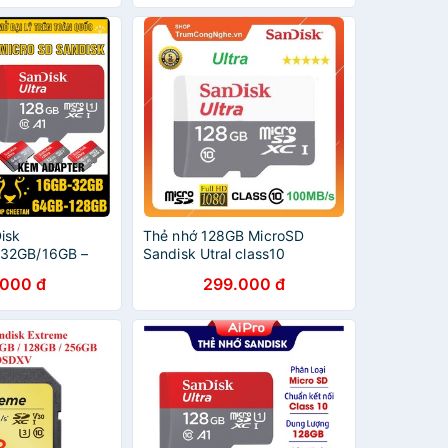
isk
Thẻ nhớ 128GB MicroSD
32GB/16GB –
Sandisk Utral class10
a MicroSD
100Mb/s - Tốc độ siêu cao
.000 đ
299.000 đ
HÍNH HÃNG – Bảo
 Kèm Adapter