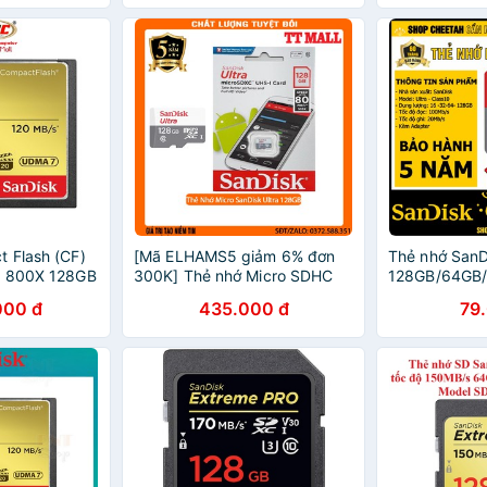
 Flash (CF)
[Mã ELHAMS5 giảm 6% đơn
Thẻ nhớ SanD
e 800X 128GB
300K] Thẻ nhớ Micro SDHC
128GB/64GB/
Sandisk 128GB
SanDisk Ultr
000 đ
435.000 đ
79
Class10 – C
hành 5 năm –