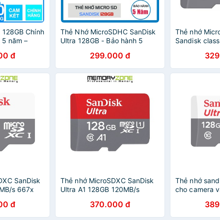
k 128GB Chính
Thẻ Nhớ MicroSDHC SanDisk
Thẻ nhớ Micr
 5 năm –
Ultra 128GB - Bảo hành 5
Sandisk clas
icroSD – Kèm
năm!
00 đ
299.000 đ
329
DXC SanDisk
Thẻ nhớ MicroSDXC SanDisk
Thẻ nhớ sand
0MB/s 667x
Ultra A1 128GB 120MB/s
cho camera và
GN6MN
SDSQUA4128GGN6MN
00 đ
370.000 đ
389