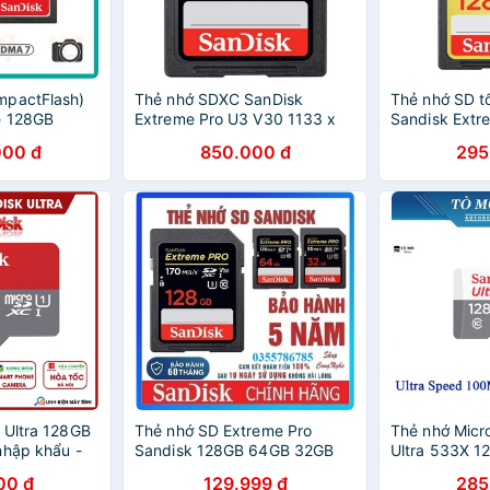
mpactFlash)
Thẻ nhớ SDXC SanDisk
Thẻ nhớ SD t
e 128GB
Extreme Pro U3 V30 1133 x
Sandisk Ext
(SDCFXS-
128GB 170MB/s
64GB/ 128GB
000 đ
850.000 đ
295
 Ultra 128GB
Thẻ nhớ SD Extreme Pro
Thẻ nhớ Mic
nhập khẩu -
Sandisk 128GB 64GB 32GB
Ultra 533X 1
!!
16GB upto 170MB/s
Bảo Hành 5 
00 đ
129.999 đ
285