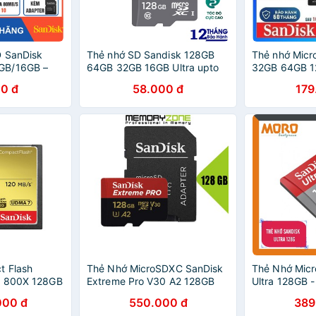
D SanDisk
Thẻ nhớ SD Sandisk 128GB
Thẻ nhớ Micr
GB/16GB –
64GB 32GB 16GB Ultra upto
32GB 64GB 1
Bảo hành 5
170MB/s
Pro upto 170
0 đ
58.000 đ
179
ÃNG – Kèm
t Flash
Thẻ Nhớ MicroSDXC SanDisk
Thẻ Nhớ Mic
e 800X 128GB
Extreme Pro V30 A2 128GB
Ultra 128GB 
đồng)
170MB/s
Bảo hành 5 
000 đ
550.000 đ
389
SDSQXCY128GGN6MA