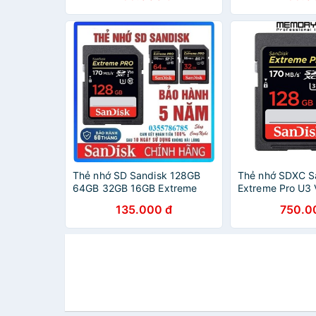
Thẻ nhớ SD Sandisk 128GB
Thẻ nhớ SDXC S
64GB 32GB 16GB Extreme
Extreme Pro U3
Pro upto 170MB/s
128GB SDSDXX
135.000 đ
750.0
170MB/s