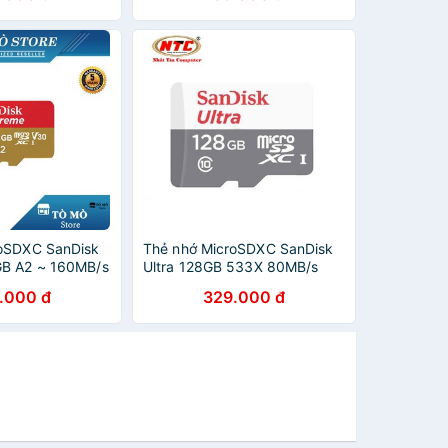
roSDXC SanDisk
Thẻ nhớ MicroSDXC SanDisk
GB A2 ~ 160MB/s
Ultra 128GB 533X 80MB/s
 năm
(Bạc) - Hàng chính hãng
.000 đ
329.000 đ