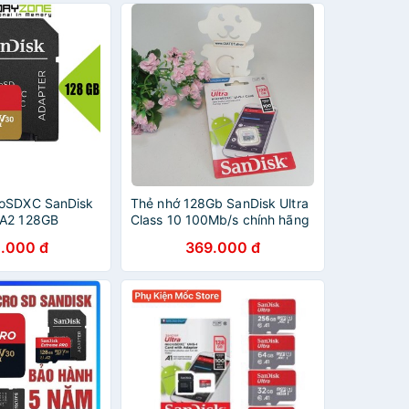
roSDXC SanDisk
Thẻ nhớ 128Gb SanDisk Ultra
 A2 128GB
Class 10 100Mb/s chính hãng
.000 đ
369.000 đ
8GGN6MN