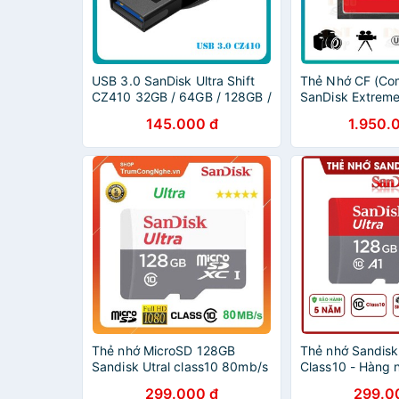
USB 3.0 SanDisk Ultra Shift
Thẻ Nhớ CF (Co
CZ410 32GB / 64GB / 128GB /
SanDisk Extrem
256GB 100MB/s (Đen)
800X~120MB/s 
145.000 đ
1.950.
128G-A46)
Thẻ nhớ MicroSD 128GB
Thẻ nhớ Sandisk
Sandisk Utral class10 80mb/s
Class10 - Hàng 
- Tốc độ siêu cao
Bảo hành 5 năm !
299.000 đ
299.0