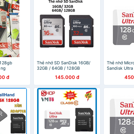
 128gb
Thẻ nhớ SD SanDisk 16GB/
Thẻ nhớ Mic
ãng
32GB / 64GB / 128GB
Sandisk Ultra
00 đ
145.000 đ
450