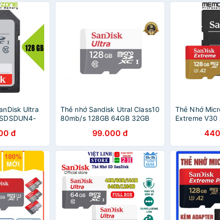
nDisk Ultra
Thẻ nhớ Sandisk Utral Class10
Thẻ Nhớ Mic
 SDSDUN4-
80mb/s 128GB 64GB 32GB
Extreme V30
16GB
160MB/s
00 đ
99.000 đ
440
SDSQXA112