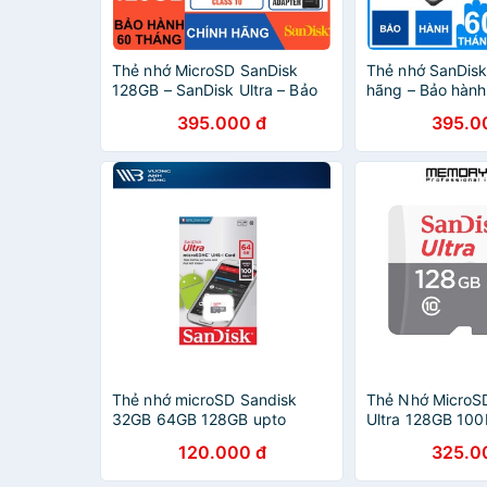
Thẻ nhớ MicroSD SanDisk
Thẻ nhớ SanDis
128GB – SanDisk Ultra – Bảo
hãng – Bảo hành
hành 5 năm – CHÍNH HÃNG –
SanDisk Ultra M
395.000 đ
395.0
Kèm Adapter
Adapter
Thẻ nhớ microSD Sandisk
Thẻ Nhớ MicroS
32GB 64GB 128GB upto
Ultra 128GB 10
100MB/s
SDSQUNR128G
120.000 đ
325.0