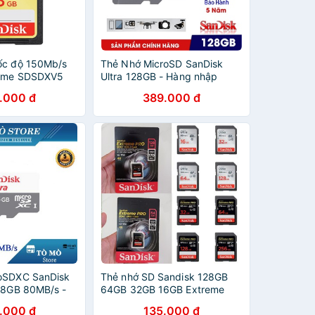
ốc độ 150Mb/s
Thẻ Nhớ MicroSD SanDisk
reme SDSDXV5
Ultra 128GB - Hàng nhập
/ 256GB
khẩu - Bảo Hành 5 năm
.000 đ
389.000 đ
roSDXC SanDisk
Thẻ nhớ SD Sandisk 128GB
28GB 80MB/s -
64GB 32GB 16GB Extreme
Năm
Pro upto 170MB/s
.000 đ
135.000 đ