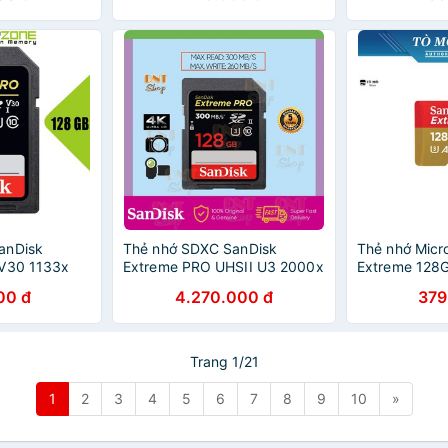
anDisk
Thẻ nhớ SDXC SanDisk
Thẻ nhớ Mic
 V30 1133x
Extreme PRO UHSII U3 2000x
Extreme 128
Y128GGN4IN
128GB 300MB/s
- Bảo hành 5
00 đ
4.270.000 đ
379
(SDSDXPK128GANCIN)
Trang 1/21
1
2
3
4
5
6
7
8
9
10
»