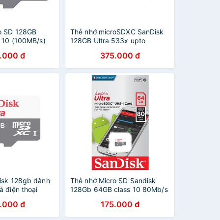
o SD 128GB
Thẻ nhớ microSDXC SanDisk
s 10 (100MB/s)
128GB Ultra 533x upto
100MB/s
.000 đ
375.000 đ
isk 128gb dành
Thẻ nhớ Micro SD Sandisk
 điện thoại
128Gb 64GB class 10 80Mb/s
.000 đ
175.000 đ