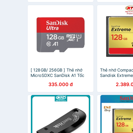
[ 128GB/ 256GB ] Thẻ nhớ
Thẻ nhớ Compact
MicroSDXC SanDisk A1 Tốc
Sandisk Extrem
độ 120MB/s SDSQUA4
120MB/s (Vàng)
335.000 đ
2.389.