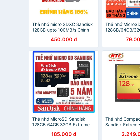
Thẻ nhớ micro SDXC Sandisk
Thẻ nhớ MicroS
128GB upto 100MB/s Chính
128GB/64GB/32
Hãng
SanDisk Ultra – 
450.000 đ
79.00
năm – CHÍNH H
Adapter
Thẻ nhớ MicroSD Sandisk
Thẻ nhớ Compac
128GB 64GB 32GB Extreme
Sandisk Extrem
Pro upto 170MB/s
120MB/s (Vàng 
185.000 đ
2.249.