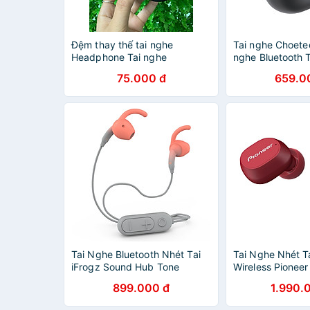
Đệm thay thế tai nghe
Tai nghe Choete
Headphone Tai nghe
nghe Bluetooth T
bluetooth chụp tai Rockspace
(hàng chính hãn
75.000 đ
659.0
O2 - Hàng chính hãng
Tai Nghe Bluetooth Nhét Tai
Tai Nghe Nhét T
iFrogz Sound Hub Tone
Wireless Pionee
899.000 đ
1.990.