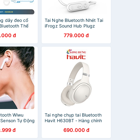
ng dây đeo cổ
Tai Nghe Bluetooth Nhét Tai
 Bluetooth Thể
iFrogz Sound Hub Plugz
nước Baseus
.000 đ
779.000 đ
r/Bluetooth 5.2,
alf In-ear
eless
 Hàng Chính
etooth Wiwu
Tai nghe chụp tai Bluetooth
t Senson Tự Động
Havit H630BT - Hàng chính
Tai Nghe Ra Khỏi
hãng
.999 đ
690.000 đ
hính Hãng