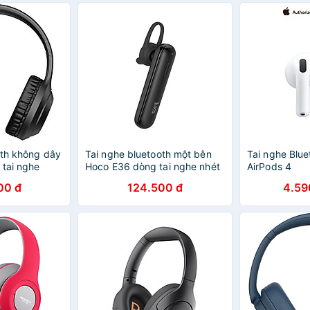
oth không dây
Tai nghe bluetooth một bên
Tai nghe Blue
 tai nghe
Hoco E36 dòng tai nghe nhét
AirPods 4
o có thể gập
tai có mic đàm thoại rảnh tay
00 đ
124.500 đ
4.59
 hãng
- Hàng chính hãng