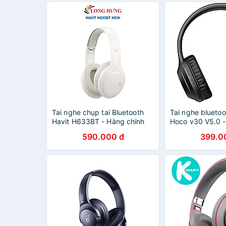
Tai nghe chụp tai Bluetooth
Tai nghe blueto
Havit H633BT - Hàng chính
Hoco v30 V5.0 -
hãng
chụp tai thể tha
590.000 đ
399.0
lại - hàng chính