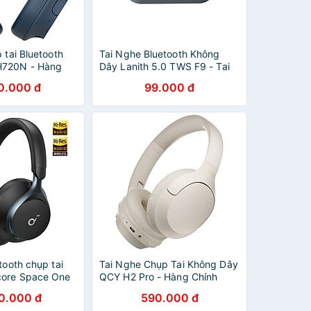
 tai Bluetooth
Tai Nghe Bluetooth Không
720N - Hàng
Dây Lanith 5.0 TWS F9 - Tai
Nghe Airpord Cao Cấp - Tai
0.000 đ
99.000 đ
Nghe Bluetooth Nhét Tai Kiểu
Dáng Độc Đáo, Nhỏ Gọn - Âm
Thanh Mềm Mượt, Thoải Mái,
Không Làm Nhức Tai - Hàng
Nhập Khẩu - TAI000F9B
tooth chụp tai
Tai Nghe Chụp Tai Không Dây
core Space One
QCY H2 Pro - Hàng Chính
 Hãng
Hãng
0.000 đ
590.000 đ