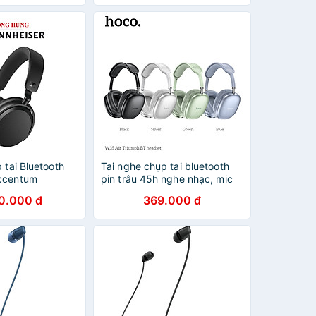
 tai Bluetooth
Tai nghe chụp tai bluetooth
ccentum
pin trâu 45h nghe nhạc, mic
EBT - Hàng
đàm thoại W35 AIR,
0.000 đ
369.000 đ
headphones - Hàng chính
hãng