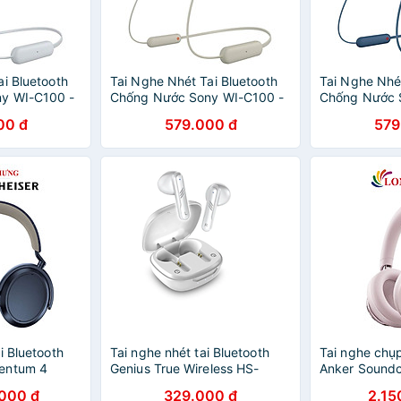
i Bluetooth
Tai Nghe Nhét Tai Bluetooth
Tai Nghe Nhét
y WI-C100 -
Chống Nước Sony WI-C100 -
Chống Nước 
hàng chính hãng
hàng chính h
00 đ
579.000 đ
579
i Bluetooth
Tai nghe nhét tai Bluetooth
Tai nghe chụp
entum 4
Genius True Wireless HS-
Anker Sound
T - Hàng
M905BT- Hàng chính hãng
A3035 - Hàng
000 đ
329.000 đ
2.15