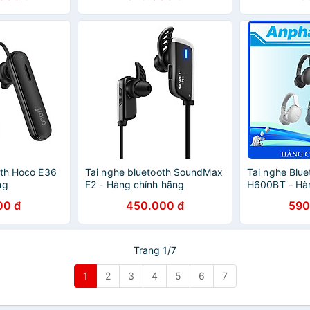
oth Hoco E36
Tai nghe bluetooth SoundMax
Tai nghe Blue
ng
F2 - Hàng chính hãng
H600BT - Hà
00 đ
450.000 đ
590
Trang 1/7
1
2
3
4
5
6
7