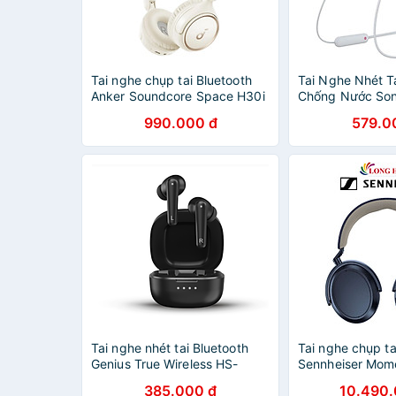
Tai nghe chụp tai Bluetooth
Tai Nghe Nhét Ta
Anker Soundcore Space H30i
Chống Nước Son
A3012 - Hàng chính hãng
hàng chính hãng
990.000 đ
579.0
Tai nghe nhét tai Bluetooth
Tai nghe chụp ta
Genius True Wireless HS-
Sennheiser Mom
M910BT- Hàng chính hãng
Wireless M4AEB
385.000 đ
10.490.
chính hãng