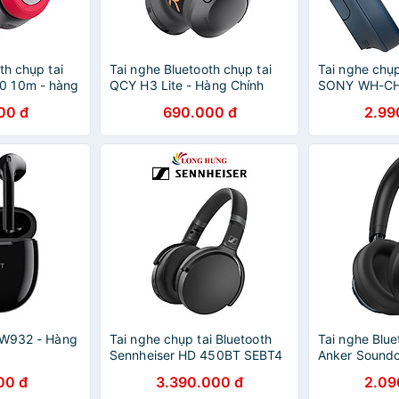
th chụp tai
Tai nghe Bluetooth chụp tai
Tai nghe chụp
0 10m - hàng
QCY H3 Lite - Hàng Chính
SONY WH-CH
Hãng
chính hãng
00 đ
690.000 đ
2.99
TW932 - Hàng
Tai nghe chụp tai Bluetooth
Tai nghe Blue
Sennheiser HD 450BT SEBT4
Anker Sound
- Hàng chính hãng
- Hàng Chính
00 đ
3.390.000 đ
2.09