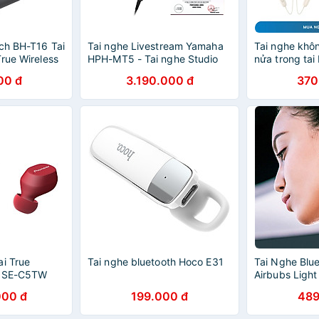
ch BH-T16 Tai
Tai nghe Livestream Yamaha
Tai nghe khô
rue Wireless
HPH-MT5 - Tai nghe Studio
nửa trong tai
g)
Yamaha HPHMT5 - Hàng
Thao, kháng 
00 đ
3.190.000 đ
370
Chính Hãng
Bowie P1 (25h
Waterproof, H
Neckband Wir
Earphones) -
Hãng
ai True
Tai nghe bluetooth Hoco E31
Tai Nghe Blu
r SE-C5TW
Airbubs Ligh
Ngắt Khi Bỏ 
000 đ
199.000 đ
489
Tai - Hàng C