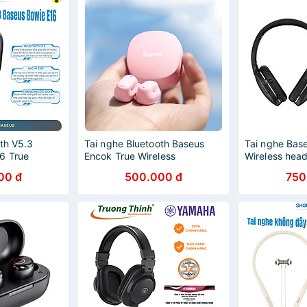
th V5.3
Tai nghe Bluetooth Baseus
Tai nghe Bas
6 True
Encok True Wireless
Wireless hea
nes - Hàng
Earphones WM01 (TWS,
Bluetooth 5.
00 đ
500.000 đ
750
Bluetooth 5.0, Stereo
cấp - Hàng C
Earbuds, Touch Control,
Noise)