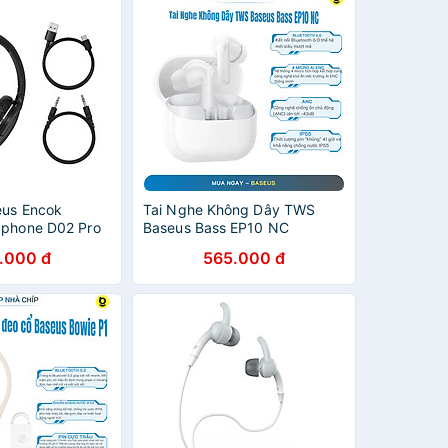
eus Encok
Tai Nghe Không Dây TWS
dphone D02 Pro
Baseus Bass EP10 NC
0 không dây cao
Bluetooth 6.0 Chống Ồn ANC
.000 đ
565.000 đ
hính Hãng
-43dB - Hàng Chính Hãng