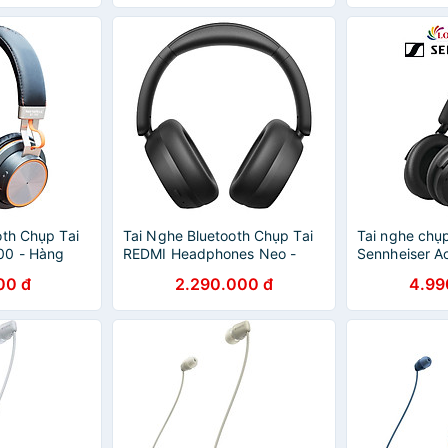
oth Chụp Tai
Tai Nghe Bluetooth Chụp Tai
Tai nghe chụp
00 - Hàng
REDMI Headphones Neo -
Sennheiser A
ám
GiaPhucStore | Hàng Chính
Wireless ACA
00 đ
2.290.000 đ
4.99
Hãng
chính hãng