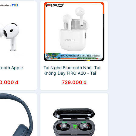
tooth Apple
Tai Nghe Bluetooth Nhét Tai
Không Dây FIRO A20 - Tai
Nghe Bluetooth ENC Giảm
0.000 đ
729.000 đ
Tiếng Ồn Thông Minh - Tai
Nghe FIRO A20 Bluetooth 5.3
- Công Nghệ Kháng Nước
IPX5 - Tai Nghe Không Dây
FIRO A20 - Phù Hợp Với Tất
Cả Dòng Máy - Hàng Chính
Hãng