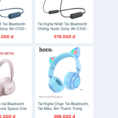
 Tai Bluetooth
Tai Nghe Nhét Tai Bluetooth
Sony WI-C100 -
Chống Nước Sony WI-C100 -
ãng
hàng chính hãng
.000 đ
579.000 đ
 tai Bluetooth
Tai Nghe Chụp Tai Bluetooth,
core Space One
Tai Mèo, Âm Thanh Trong
 chính hãng
Trẻo, sống động W39 - Hàng
0.000 đ
399.000 đ
Chính Hãng