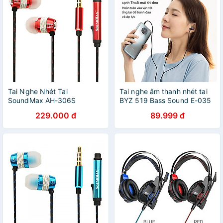
Tai Nghe Nhét Tai
Tai nghe âm thanh nhét tai
SoundMax AH-306S
BYZ 519 Bass Sound E-035
jack 3.5mm dây tròn siêu
229.000 đ
89.999 đ
bền hỗ trợ cho iphone micro
đàm thoại dài 1.2M - Hàng
nhập khẩu