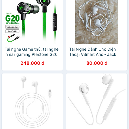
Tai nghe Game thủ, tai nghe
Tai Nghe Dành Cho Điện
in ear gaming Plextone G20
Thoại VSmart Aris - Jack
mẫu mới 2019 dây dẹt
Chuẩn 3.5mm - Âm Thanh
248.000 đ
80.000 đ
chống rối, Jack 3.5mm chữ
Sống Động - Bass Khoẻ -
L chống gẫy, Microphone
Hàng Chính Hãng
Built in Filter Circuit – Hàng
Chính Hãng