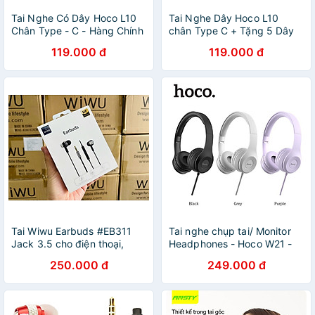
Tai Nghe Có Dây Hoco L10
Tai Nghe Dây Hoco L10
Chân Type - C - Hàng Chính
chân Type C + Tặng 5 Dây
Hãng + Tặng kèm 3 Dây
Quấn Cáp - Chính Hãng
119.000 đ
119.000 đ
Cuốn Bảo Về Dây Tai Nghe
Lò Xo
Tai Wiwu Earbuds #EB311
Tai nghe chụp tai/ Monitor
Jack 3.5 cho điện thoại,
Headphones - Hoco W21 -
máy tính bảng.... nghe gọi
Jack 3.5mm, Loa ngoài
250.000 đ
249.000 đ
đàm thoại âm thanh HD -
40mm, Mic đàm thoại, Dây
Hàng chính hãng
dài 1.2m, Mút đệm chống ồn
và chống đau tai - Màu ngẫu
nhiên - Hàng chính hãng