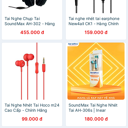
Tai Nghe Chụp Tai
Tai nghe nhét tai earphone
SoundMax AH-302 - Hàng
New4all CK1 - Hàng Chính
Chính Hãng
Hãng
455.000 đ
159.000 đ
Tai Nghe Nhét Tai Hoco m24
SoundMax Tai Nghe Nhét
Cao Cấp - Chính Hãng
Tai AH-306s | Inear
Headphone SoundMax
99.000 đ
180.000 đ
AH306S | Tăng Cường Bass,
Thiết Kế In-Ear, 2 Củ Tai