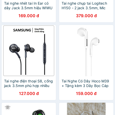
Tai nghe nhét tai In Ear có
Tai nghe chụp tai Logitech
dây Jack 3.5mm hiệu WIWU
H150 - 2 jack 3.5mm, Mic
EB311 âm thanh Hifi HD, hỗ
khử giảm tiếng ồn, âm thanh
169.000 đ
379.000 đ
trợ nghe gọi, mic đàm thoại -
nổi - Hàng chính hãng - Màu
Hàng nhập khẩu
Trắng
Tai nghe điện thoại S8, cổng
Tai Nghe Có Dây Hoco M39
jack 3.5mm phù hợp nhiều
+ Tặng kèm 3 Dây Bọc Cáp
loại điện thoại, máy tính -
Sạc, Bọc Dây Tai Nghe Lò
127.000 đ
159.000 đ
Hàng chính hãng
Xo - Hàng Chính Hãng