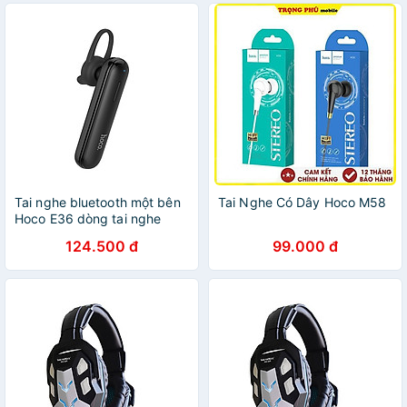
Nhỏ, Đệm Mút Silicon, Jack
Cắm 3.5mm, Dây Cáp Bọc
Dù Chắc Chắn, Bảo Hành 12
Tháng - Hàng Chính Hãng
Tai nghe bluetooth một bên
Tai Nghe Có Dây Hoco M58
Hoco E36 dòng tai nghe
nhét tai có mic đàm thoại
124.500 đ
99.000 đ
rảnh tay - Hàng chính hãng