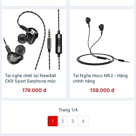
Tai nghe nhét tai New4all
Tai Nghe Hoco M62 - Hàng
CK9 Sport Earphone móc
chính hãng
qua vành tai - Hàng Chính
179.000 đ
159.000 đ
Hãng
Trang 1/4
1
2
3
4