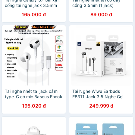
cổng tai nghe jack 3.5mm
cổng 3.5mm (1 jack)
thông dụng dùng chung cho
Celebrat G4 có mic - Hàng
165.000 đ
89.000 đ
tất cả máy tính, điện thoại
chính hãng
có jack 3.5mm - Hàng nhập
khẩu
Tai nghe nhét tai jack cắm
Tai Nghe Wiwu Earbuds
type-C có mic Baseus Encok
EB311 Jack 3.5 Nghe Gọi
C17 NGCR010002 - Hàng
Đàm Thoại Âm Thanh HD -
195.020 đ
249.999 đ
chính hãng
Hàng chính hãng