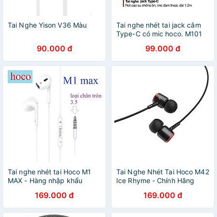
Tai Nghe Yison V36 Màu
Tai nghe nhét tai jack cắm
Type-C có mic hoco. M101
Pro tương thích rộng với các
90.000 đ
99.000 đ
máy Android chân Type C
và cho Iphone 15 Ipad Chân
Type C - Hàng chính hãng
Tai nghe nhét tai Hoco M1
Tai Nghe Nhét Tai Hoco M42
MAX - Hàng nhập khẩu
Ice Rhyme - Chính Hãng
169.000 đ
169.000 đ