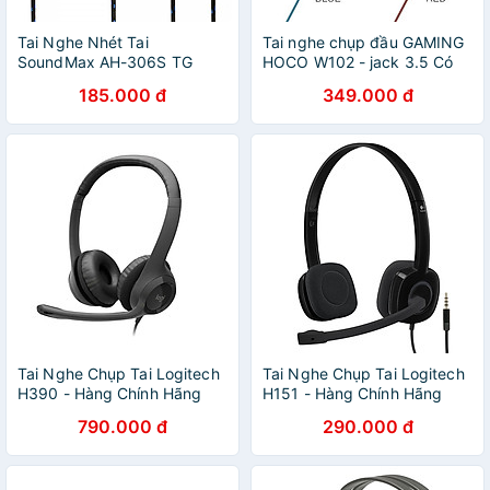
Tai Nghe Nhét Tai
Tai nghe chụp đầu GAMING
SoundMax AH-306S TG
HOCO W102 - jack 3.5 Có
Micro, Dây Chống Đứt, Dùng
185.000 đ
349.000 đ
Được Cho Máy Tính Và Điện
Thoại Đẹp Hay Bền
Tai Nghe Chụp Tai Logitech
Tai Nghe Chụp Tai Logitech
H390 - Hàng Chính Hãng
H151 - Hàng Chính Hãng
790.000 đ
290.000 đ