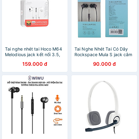
Tai nghe nhét tai Hoco M64
Tai Nghe Nhét Tai Có Dây
Melodious jack kết nối 3.5,
Rockspace Mula S jack cắm
âm thanh tuyệt vời - HÀNG
3.5mm có mic nghe nhạc
159.000 đ
90.000 đ
NHẬP KHẨU
chơi game - Hàng chính
hãng bảo hành 12 tháng