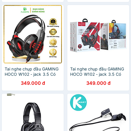
(2 màu tuỳ chọn) - Hàng
Chính Hãng
Tai nghe chụp đầu GAMING
Tai nghe chụp đầu GAMING
HOCO W102 - jack 3.5 Có
HOCO W102 - jack 3.5 Có
Micro, Dây Chống Đứt, Dùng
Micro, Dây Chống Đứt, Dùng
349.000 đ
349.000 đ
Được Cho Máy Tính Và Điện
Được Cho Máy Tính Và Điện
Thoại Đẹp Hay Bền - Hàng
Thoại Đẹp Hay Bền - HÀng
Chính Hãng
chính hãng