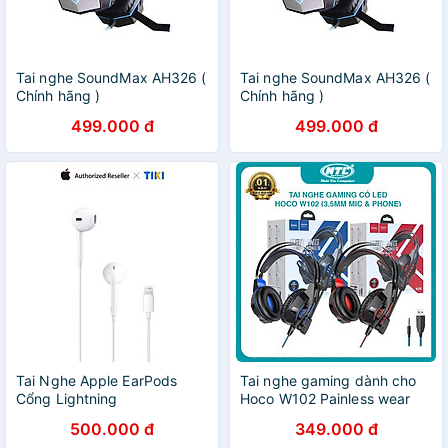
Tai nghe SoundMax AH326 (
Tai nghe SoundMax AH326 (
Chính hãng )
Chính hãng )
499.000 đ
499.000 đ
Tai Nghe Apple EarPods
Tai nghe gaming dành cho
Cổng Lightning
Hoco W102 Painless wear
led cực đẹp - tích hợp mic
500.000 đ
349.000 đ
và phone trên 1 jack 3.5mm