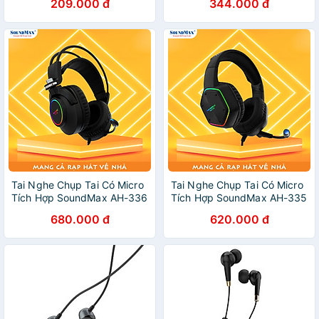
209.000 đ
344.000 đ
Tai Nghe Chụp Tai Có Micro
Tai Nghe Chụp Tai Có Micro
Tích Hợp SoundMax AH-336
Tích Hợp SoundMax AH-335
| Tai Nghe Chơi Game Có
| Tai Nghe Chơi Game Có
680.000 đ
620.000 đ
Đèn LED RGB SoundMax
Đèn LED RGB SoundMax
AH336 | Gaming Headset -
AH335 | Gaming Headset -
Hàng Chính Hãng
Hàng Chính Hãng