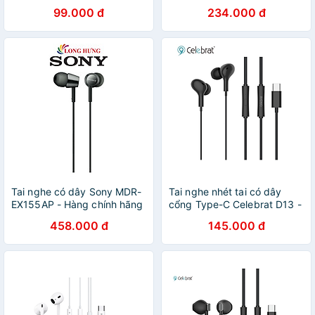
sống động có mic M86 giao
99.000 đ
234.000 đ
màu ngẫu nhiên - hàng
chính hãng
Tai nghe có dây Sony MDR-
Tai nghe nhét tai có dây
EX155AP - Hàng chính hãng
cổng Type-C Celebrat D13 -
Hàng chính hãng
458.000 đ
145.000 đ