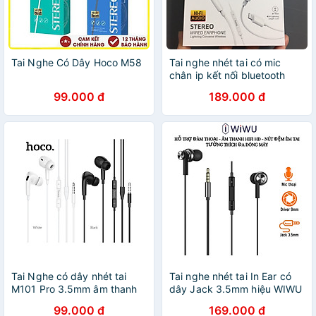
Tai Nghe Có Dây Hoco M58
Tai nghe nhét tai có mic
chân ip kết nối bluetooth
cho điện thoại ip hoco M1
99.000 đ
189.000 đ
PRO _ Hàng chính hãng
Tai Nghe có dây nhét tai
Tai nghe nhét tai In Ear có
M101 Pro 3.5mm âm thanh
dây Jack 3.5mm hiệu WIWU
hay, chống ồn, hỗ trợ mic
EB311 âm thanh Hifi HD, hỗ
99.000 đ
169.000 đ
nghe gọi đầy đủ dây dài
trợ nghe gọi, mic đàm thoại -