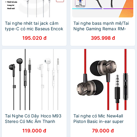
Tai nghe nhét tai jack cắm
Tai nghe bass mạnh mẽ/Tai
type-C có mic Baseus Encok
Nghe Gaming Remax RM-
C17 NGCR010002 - Hàng
598 Có Dây Nhét Tai Chơi
195.020 đ
395.998 đ
chính hãng
Game Chống Ồn Có Mic In
Ear Cho Điện Thoại Hàng
Chính Hãng
Tai Nghe Có Dây Hoco M93
Tai nghe có Mic New4all
Stereo Có Mic Âm Thanh
Piston Basic in-ear super
Hay Dây Dài 1.2m - Hàng
Bass kiểu dáng thời trang
119.000 đ
79.000 đ
Chính Hãng