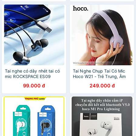
Tai nghe có dây nhét tai có
Tai Nghe Chụp Tai Có Mic
mic ROCKSPACE ES09
Hoco W21 - Trẻ Trung, Âm
chuẩn cắm TypeC dành cho
Thanh Trung Thực, Chơi
99.000 đ
249.000 đ
ip15, hàng chính hãng bảo
Game, Nghe Nhạc Cực Phê
hành 1 năm
- Hàng Chính Hãng