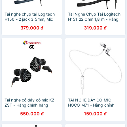
Tai nghe chụp tai Logitech
Tai Nghe Chụp Tai Logitech
H150 - 2 jack 3.5mm, Mic
H151 22 Ohm 1,8 m - Hàng
khử giảm tiếng ồn, âm thanh
Chính Hãng
379.000 đ
319.000 đ
nổi - Hàng chính hãng - Màu
Trắng
Tai nghe có dây có mic KZ
TAI NGHE DÂY CÓ MIC
ZST - Hàng chính hãng
HOCO M71 - Hàng chính
hãng
550.000 đ
159.000 đ