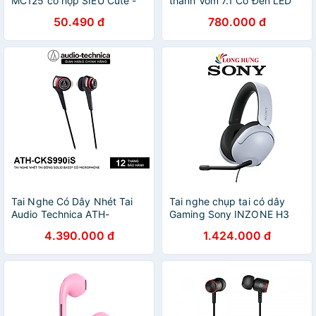
MC125 có hộp SIÊU Cute -
thanh Vòm 7.1 Có Đèn LED
Hàng chính hãng
RGB SoundMax AH712 | Tai
50.490 đ
780.000 đ
Nghe Chụp Tai Có Micro
Tích Hợp SoundMax AH-712
| Gaming Headset - Hàng
Chính Hãng
Tai Nghe Có Dây Nhét Tai
Tai nghe chụp tai có dây
Audio Technica ATH-
Gaming Sony INZONE H3
CKS990iS Solid Bass - Hàng
MDR-G300 - Hàng chính
4.390.000 đ
1.424.000 đ
Chính Hãng
hãng