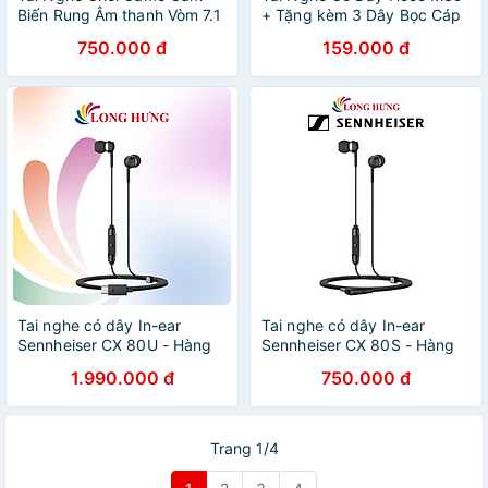
Biến Rung Âm thanh Vòm 7.1
+ Tặng kèm 3 Dây Bọc Cáp
Có Đèn LED RGB SoundMax
Sạc, Bọc Dây Tai Nghe Lò
750.000 đ
159.000 đ
AH713 | Tai Nghe Chụp Tai
Xo - Hàng Chính Hãng
Có Micro Tích Hợp
SoundMax AH-713 | Gaming
Headset - Hàng Chính Hãng
Tai nghe có dây In-ear
Tai nghe có dây In-ear
Sennheiser CX 80U - Hàng
Sennheiser CX 80S - Hàng
chính hãng
chính hãng
1.990.000 đ
750.000 đ
Trang 1/4