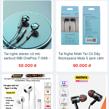
chính hãng - Tai Nghe Có
Dây Nhét Tai
Tai nghe stereo có mic
Tai Nghe Nhét Tai Có Dây
earbud RiBi OnePlus T-068 -
Rockspace Mula S jack cắm
Hàng chính hãng
3.5mm có mic nghe nhạc
50.000 đ
90.000 đ
chơi game - Hàng chính
hãng bảo hành 12 tháng