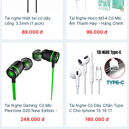
Tai nghe nhét tai có dây
Tai Nghe Hoco M34 Có Mic
cổng 3.5mm (1 jack)
Âm Thanh Hay - Hàng Chính
Celebrat G4 có mic - Hàng
Hãng
89.000 đ
99.000 đ
chính hãng
Tai Nghe Gaming Có Mic
Tai Nghe Có Dây Chân Type
Plextone G20 New Edition -
C Cho Iphone 15 16 17
Hàng Chính Hãng
Samsung Xiaomi Cao Cấp
248.000 đ
160.000 đ
Âm Thanh Hay Có Mic Nghe
Nhạc Chơi Game - Hàng