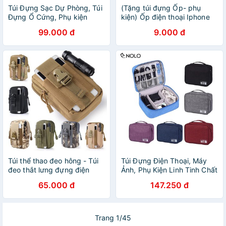
Túi Đựng Sạc Dự Phòng, Túi
(Tặng túi đựng Ốp- phụ
Đựng Ổ Cứng, Phụ kiện
kiện) Ốp điện thoại Iphone
Công Nghệ Có Quai
6.6s.6plus.6splus.7.8.7p.8p.x.
99.000 đ
9.000 đ
max
Túi thể thao đeo hông - Túi
Túi Đựng Điện Thoại, Máy
đeo thắt lưng đựng điện
Ảnh, Phụ Kiện Linh Tinh Chất
thoại, phụ kiện TT-139XJ
Liệu Vải Oxford Chống Thấm
65.000 đ
147.250 đ
Trang 1/45