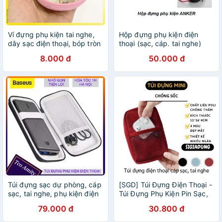
Ví đựng phụ kiện tai nghe,
Hộp đựng phụ kiện điện
dây sạc điện thoại, bóp tròn
thoại (sạc, cáp. tai nghe)
kute có khóa kéo nhỏ gọn
Anker
8.000 đ
50.000 đ
tiện ích - KLH shop
Túi đựng sạc dự phòng, cáp
[SGD] Túi Đựng Điện Thoại -
sạc, tai nghe, phụ kiện điện
Túi Đựng Phụ Kiện Pin Sạc,
thoại
Tai Nghe, Điện Thoại Chống
79.000 đ
30.800 đ
Sốc 6952