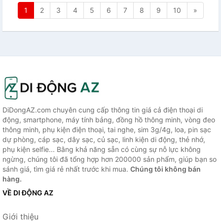
1
2
3
4
5
6
7
8
9
10
»
DiDongAZ.com chuyên cung cấp thông tin giá cả điện thoại di
động, smartphone, máy tính bảng, đồng hồ thông minh, vòng đeo
thông minh, phụ kiện điện thoại, tai nghe, sim 3g/4g, loa, pin sạc
dự phòng, cáp sạc, dây sạc, củ sạc, linh kiện di động, thẻ nhớ,
phụ kiện selfie... Bằng khả năng sẵn có cùng sự nỗ lực không
ngừng, chúng tôi đã tổng hợp hơn 200000 sản phẩm, giúp bạn so
sánh giá, tìm giá rẻ nhất trước khi mua.
Chúng tôi không bán
hàng.
VỀ DI ĐỘNG AZ
Giới thiệu