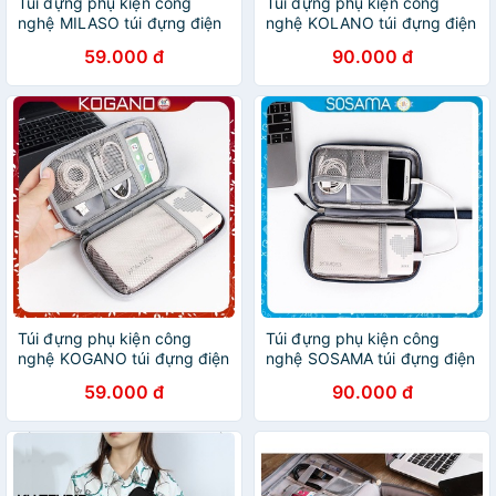
Túi đựng phụ kiện công
Túi đựng phụ kiện công
nghệ MILASO túi đựng điện
nghệ KOLANO túi đựng điện
thoại, pin dự phòng, cáp
thoại, pin dự phòng, cáp
59.000 đ
90.000 đ
sạc, ổ cứng di động đa năng
sạc, ổ cứng di động đa năng
TA-001334
TA-001334
Túi đựng phụ kiện công
Túi đựng phụ kiện công
nghệ KOGANO túi đựng điện
nghệ SOSAMA túi đựng điện
thoại, pin dự phòng, cáp
thoại, pin dự phòng, cáp
59.000 đ
90.000 đ
sạc, ổ cứng di động đa năng
sạc, ổ cứng di động đa năng
TA-001334
TA-001334