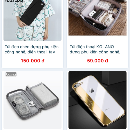
Túi đeo chéo đựng phụ kiện
Túi điện thoại KOLANO
công nghệ, điện thoại, tay
đựng phụ kiện công nghệ,
cầm quay phim chống rung
điện thoại, tai nghe, cáp,
150.000 đ
59.000 đ
điện thoại, cáp sạc , ổ cứng
sạc, pin dự phòng và đồ cá
BUBM BM0115
nhân TA-001186