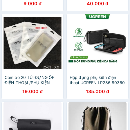
9.000 đ
40.000 đ
phụ nữ hợp màu ốp lưng
điện thoại KLH
Com bo 20 TÚI ĐỰNG ỐP
Hộp đựng phụ kiện điện
ĐIỆN THOẠI /PHỤ KIỆN
thoại UGREEN LP286 80360
CHỐNG NƯỚC -CASE
Chống shock, chống ẩm
19.000 đ
135.000 đ