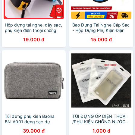
Hộp đựng tai nghe, dây sạc,
Bao Đựng Tai Nghe Cáp Sạc
phụ kiện điện thoại chống
- Hộp Đựng Phụ Kiện Điện
nước 19k
Thoại Hoạt Hình Dễ Thương
19.000 đ
15.000 đ
Túi đựng phụ kiện Baona
TÚI ĐỰNG ỐP ĐIỆN THOẠI
BN-A001 đựng sạc dự
/PHỤ KIỆN CHỐNG NƯỚC -
phòng, điện thoại, chuột,
CASE
39.000 đ
1.000 đ
sạc, cáp, tai nghe