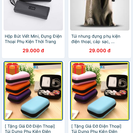
Hộp Bút Viết Mini, Đựng Điện
Túi nhung đựng phụ kiện
Thoại Phụ Kiện Thời Trang
điện thoại, cáp sạc, ...
LAZA B001
CHỐNG NƯỚC, có dây rút
29.000 đ
29.000 đ
12x19cm UGREEN 20319
[ Tặng Giá Đỡ Điện Thoại]
[ Tặng Giá Đỡ Điện Thoại]
Túi Dựng Phụ Kiện Điện
Túi Dựng Phụ Kiện Điện