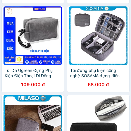
Túi Da Ugreen Đựng Phụ
Túi đựng phụ kiện công
Kiện Điện Thoại Di Động
nghệ SOSAMA đựng điện
thoại, phụ kiện, cáp sạc, pin
109.000 đ
68.000 đ
dự phòng và đồ cá nhân đa
năng TA-001186