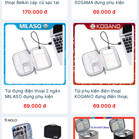
thoại Belkin cáp củ sạc tai
SOSAMA đựng phụ kiện
nghe jack chuyển -
công nghệ, tai nghe, cáp
170.000 đ
69.000 đ
halustore
sạc, pin dự phòng đa năng
TA-001198
Túi đựng điện thoại 2 ngăn
Túi phụ kiện điện thoại
MILASO đựng phụ kiện
KOGANO đựng điện thoại,
công nghệ, tai nghe, cáp
đồ công nghệ, cáp sạc, tai
69.000 đ
69.000 đ
sạc, pin dự phòng đa năng
nghe, pin dự phòng đa năng
TA-001198
TA-001198