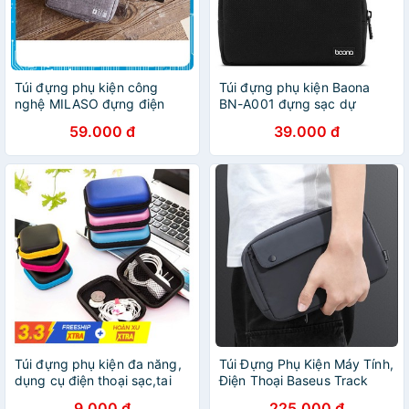
Túi đựng phụ kiện công
Túi đựng phụ kiện Baona
nghệ MILASO đựng điện
BN-A001 đựng sạc dự
thoại, phụ kiện, cáp sạc, pin
phòng, điện thoại, chuột,
59.000 đ
39.000 đ
dự phòng và đồ cá nhân đa
sạc, cáp, tai nghe - Oz94
năng TA-001186
Túi đựng phụ kiện đa năng,
Túi Đựng Phụ Kiện Máy Tính,
dụng cụ điện thoại sạc,tai
Điện Thoại Baseus Track
nghe TL 157
Series Extra
9.000 đ
225.000 đ