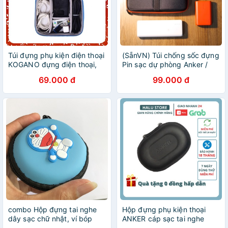
Túi đựng phụ kiện điện thoại
(SẵnVN) Túi chống sốc đựng
KOGANO đựng điện thoại,
Pin sạc dự phòng Anker /
đồ công nghệ, cáp sạc, pin
Aukey / Ravpower - Túi bảo
69.000 đ
99.000 đ
dự phòng và đồ cá nhân TA-
vệ đựng sạc, cáp, phụ kiện
001186
điện thoại
combo Hộp đựng tai nghe
Hộp đựng phụ kiện thoại
dây sạc chữ nhật, ví bóp
ANKER cáp sạc tai nghe
đựng đồ dùng cá nhân cho
jack chuyển - halustore