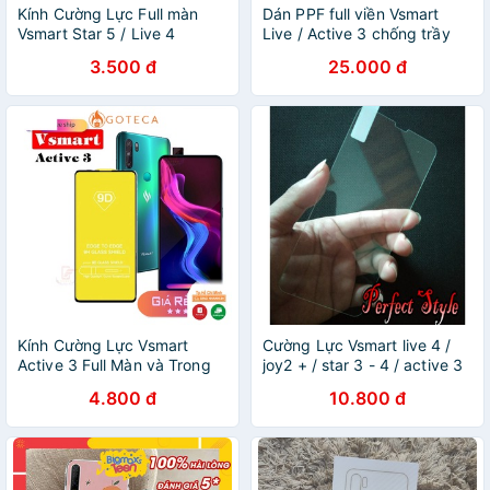
Kính Cường Lực Full màn
Dán PPF full viền Vsmart
Vsmart Star 5 / Live 4
Live / Active 3 chống trầy
/Vsmart Joy 4 / Vsmart Live /
xước
3.500 đ
25.000 đ
Active 3 / Joy 2 + ...
Kính Cường Lực Vsmart
Cường Lực Vsmart live 4 /
Active 3 Full Màn và Trong
joy2 + / star 3 - 4 / active 3
suốt
/ Joy 3 4 / active 1 plus /
4.800 đ
10.800 đ
Joy 1 plus / Bee lite