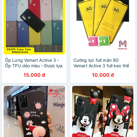
Ốp Lưng Vsmart Active 3 -
Cường lực full màn 9D
Ốp TPU dẻo màu - Được lựa
Vsmart Active 3 full keo thế
chọn màu
hệ mới
15.000 đ
10.000 đ