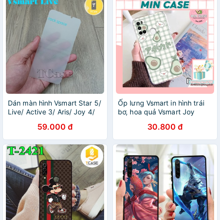
Dán màn hình Vsmart Star 5/
Ốp lưng Vsmart in hình trái
Live/ Active 3/ Aris/ Joy 4/
bơ, hoa quả Vsmart Joy
Live 4/ Active 1+/ Joy 3 -
3/Joy 4/Live 4/Star 3/Star
59.000 đ
30.800 đ
MIếng Dán PPF Rock Space
4/Star 5/Active 3/Live