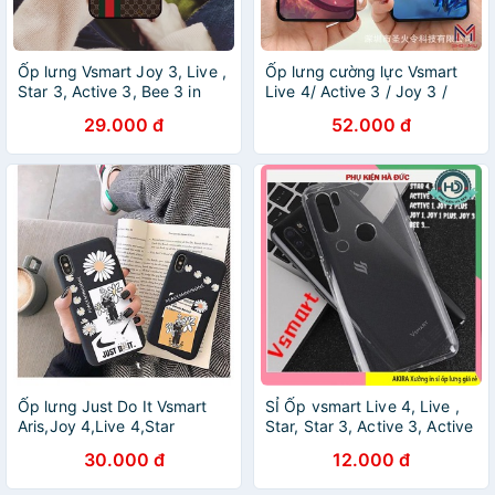
Ốp lưng Vsmart Joy 3, Live ,
Ốp lưng cường lực Vsmart
Star 3, Active 3, Bee 3 in
Live 4/ Active 3 / Joy 3 /
hình họa tiết Gucci thời trang
Joy 2+ / Joy 1+ / Star / Bee
29.000 đ
52.000 đ
3
Ốp lưng Just Do It Vsmart
SỈ Ốp vsmart Live 4, Live ,
Aris,Joy 4,Live 4,Star
Star, Star 3, Active 3, Active
4,Live,Active 3,Joy 3,Star
1 Plus, , Joy 2 Plus, Joy 4
30.000 đ
12.000 đ
3,Active 1 Plus,Joy 1 Plus
Joy3 , Joy 1 Plus, Bee , Bee
3