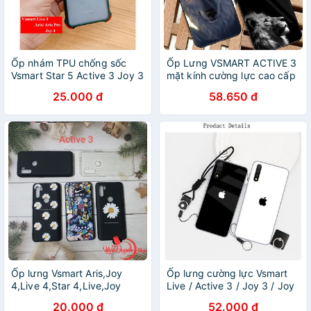
Ốp nhám TPU chống sốc
Ốp Lưng VSMART ACTIVE 3
Vsmart Star 5 Active 3 Joy 3
mặt kính cường lực cao cấp
Live 4 Joy 4 Aris pro
thiết kế Độc Quyền
25.000 đ
58.650 đ
Ốp lưng Vsmart Aris,Joy
Ốp lưng cường lực Vsmart
4,Live 4,Star 4,Live,Joy
Live / Active 3 / Joy 3 / Joy
3,Active 3,Star 3,Joy 1 Plus
2+ / Joy 1+ / Live 4 / Bee 3
20.000 đ
52.000 đ
giả ip