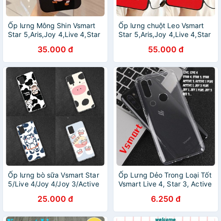
Ốp lưng Mông Shin Vsmart
Ốp lưng chuột Leo Vsmart
Star 5,Aris,Joy 4,Live 4,Star
Star 5,Aris,Joy 4,Live 4,Star
4,Live,Active 3,Joy 3,Star
4,Live,Active 3,Joy 3,Star
35.000 đ
55.000 đ
3,Active 1+,Joy 1+
3,Joy 1+,Active 1+
Ốp lưng bò sữa Vsmart Star
Ốp Lưng Dẻo Trong Loại Tốt
5/Live 4/Joy 4/Joy 3/Active
Vsmart Live 4, Star 3, Active
3/Live/Joy 1+/Joy 2+/Active
3, Active 1 Plus, Aris, Joy 2
25.000 đ
6.250 đ
1+/Star 3/Star 4/Active
Plus, Joy 1, Bee,...
1/Aris/Joy 1