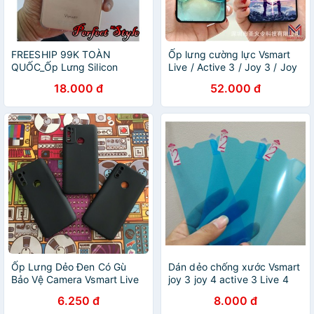
FREESHIP 99K TOÀN
Ốp lưng cường lực Vsmart
QUỐC_Ốp Lưng Silicon
Live / Active 3 / Joy 3 / Joy
Vsmart active 1 plus / active
2+ / Joy 1+ / Star / Live 4
18.000 đ
52.000 đ
1 +
Ốp Lưng Dẻo Đen Có Gù
Dán dẻo chống xước Vsmart
Bảo Vệ Camera Vsmart Live
joy 3 joy 4 active 3 Live 4
4, Aris, Star 3, Active 3
joy 2 plus joy 1 plus aris bee
6.250 đ
8.000 đ
3 star 4 3 Active 1 +( Không