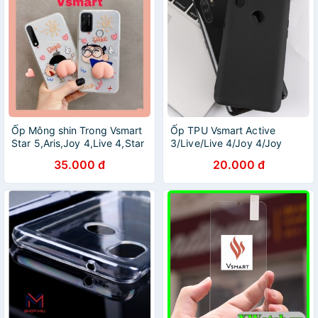
Ốp Mông shin Trong Vsmart
Ốp TPU Vsmart Active
Star 5,Aris,Joy 4,Live 4,Star
3/Live/Live 4/Joy 4/Joy
4,Joy 3,Active 3,Star 3,Joy
3/Joy 1+/Aris/Aris pro/Active
35.000 đ
20.000 đ
1+,Joy 2+,Active 1,Active
1+/Active 1/Star 3/Satr 4
1+,Live
chống bám vân tay