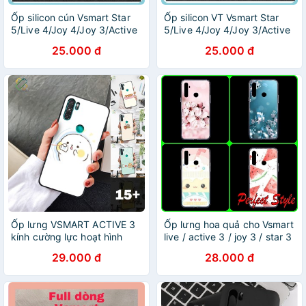
Ốp silicon cún Vsmart Star
Ốp silicon VT Vsmart Star
5/Live 4/Joy 4/Joy 3/Active
5/Live 4/Joy 4/Joy 3/Active
3/Live/Joy 1+/Joy 2+/Active
3/Live/Joy 1+/Joy 2+/Active
25.000 đ
25.000 đ
1+/Star 3/Star 4/Active
1+/Star 3/Star 4/Active
1/Aris
1/Aris
Ốp lưng VSMART ACTIVE 3
Ốp lưng hoa quả cho Vsmart
kính cường lực hoạt hình
live / active 3 / joy 3 / star 3
cưng xỉu
/ joy 2 plus / bee / bee 3 /
29.000 đ
28.000 đ
joy 1 plus/ active 1 plus ..