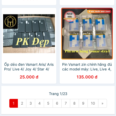
Ốp dẻo đen Vsmart Aris/ Aris
Pin Vsmart zin chính hãng đủ
Pro/ Live 4/ Joy 4/ Star 4/
các model máy: Live, Live 4,
Active 3/ Joy 3/ Star 3 / Bee
Active 3, Joy 3, Joy 4, Star
25.000 đ
135.000 đ
3/ Live
3, Bee 3...
Trang 1/23
1
2
3
4
5
6
7
8
9
10
»