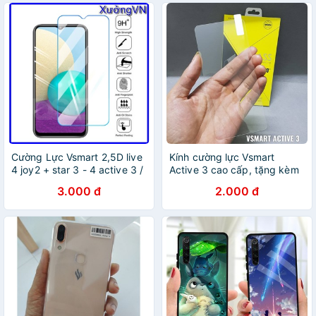
Cường Lực Vsmart 2,5D live
Kính cường lực Vsmart
4 joy2 + star 3 - 4 active 3 /
Active 3 cao cấp, tặng kèm
Joy 3 4 active 1 plus / Joy 1
khăn lau màn hình
3.000 đ
2.000 đ
plus / aris 5g Mài Vát Cạnh