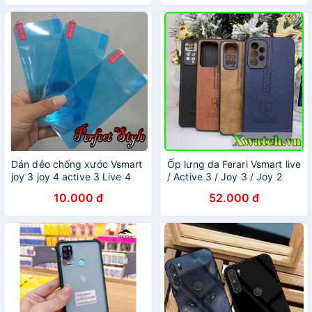
Full )
Dán dẻo chống xước Vsmart
Ốp lưng da Ferari Vsmart live
joy 3 joy 4 active 3 Live 4
/ Active 3 / Joy 3 / Joy 2
joy 2 plus joy 1 plus aris bee
plus / Star / Bee 3 / Joy 1
10.000 đ
52.000 đ
3 star 5 4 3 Active 1 +
plus
(KhôngFull )