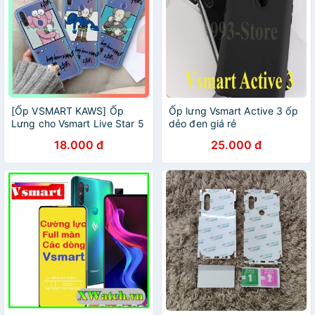
[Ốp VSMART KAWS] Ốp
Ốp lưng Vsmart Active 3 ốp
Lưng cho Vsmart Live Star 5
dẻo đen giá rẻ
Joy 2 Plus Bee 1 Bee 3 Joy
18.000 đ
25.000 đ
3 Active 3 Active 1 4 Dẻo
Trong