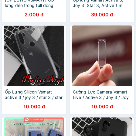
lưng dẻo trong full dòng
Joy 3, Star 3, Active 1 in
Vsmart Joy 3/ Active 3/
hình Phong cách Trẻ Trung
2.000 đ
39.000 đ
Live/ Joy 2+/ Active 1/
Active 1+/ Joy 1/ Joy 1+
Ốp Lưng Silicon Vsmart
Cường Lực Camera Vsmart
active 3 / joy 3 / star 3 / star
Live / Active 3 / Joy 3 / Joy
4 Live Active 1 Joy 4 ...
4
10.000 đ
10.000 đ