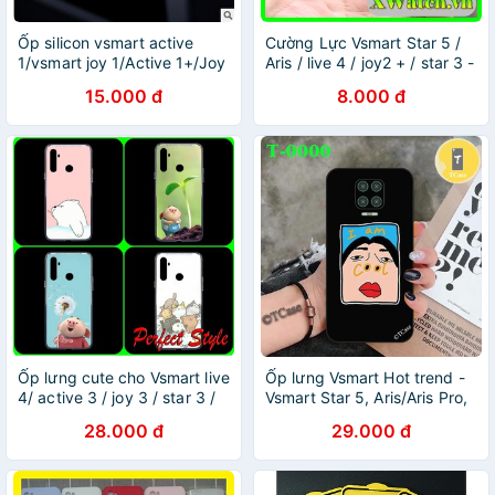
Ốp silicon vsmart active
Cường Lực Vsmart Star 5 /
1/vsmart joy 1/Active 1+/Joy
Aris / live 4 / joy2 + / star 3 -
1+ trong suốt loại 1
4 / Active 3 / Joy 3 / active
15.000 đ
8.000 đ
1 plus / Joy 1 plus trong suốt
Ốp lưng cute cho Vsmart live
Ốp lưng Vsmart Hot trend -
4/ active 3 / joy 3 / star 3 /
Vsmart Star 5, Aris/Aris Pro,
joy 2 plus / bee / bee 3 / joy
Live 4, Star 4, Joy 4, Live,
28.000 đ
29.000 đ
1 plus/ active 1 plus aris
Active 3, Star 3, Bee 3, Joy
3