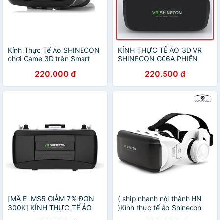
Kính Thực Tế Ảo SHINECON
KÍNH THỰC TẾ ẢO 3D VR
chơi Game 3D trên Smart
SHINECON G06A PHIÊN
Phone
BẢN 2020
220.000 đ
220.500 đ
[MÃ ELMS5 GIẢM 7% ĐƠN
( ship nhanh nội thành HN
300K] KÍNH THỰC TẾ ẢO
)Kính thực tế ảo Shinecon
VR SHINECON 6.0 G06EB
VR-G06E xem phim, nghe