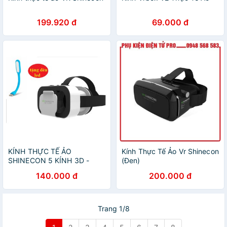
199.920 đ
69.000 đ
KÍNH THỰC TẾ ẢO
Kính Thực Tế Ảo Vr Shinecon
SHINECON 5 KÍNH 3D -
(Đen)
SHINECON 5-Tặng 1 đèn led
140.000 đ
200.000 đ
Trang 1/8