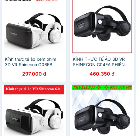
Kính thực tế ảo xem phim
KÍNH THỰC TẾ ẢO 3D VR
3D VR Shinecon G06EB
SHINECON G04EA PHIÊN
BẢN 2020, KÍNH THỰC TẾ
297.000 đ
460.350 đ
ẢO XEM PHIM, KÍNH THỰC
TẾ ẢO CHƠI GAME