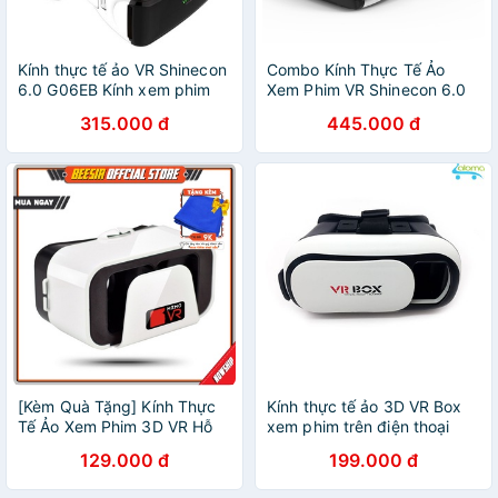
Kính thực tế ảo VR Shinecon
Combo Kính Thực Tế Ảo
6.0 G06EB Kính xem phim
Xem Phim VR Shinecon 6.0
3d VR Box G06EB
G06EB, Kính xem phim 3d
315.000 đ
445.000 đ
VR Box + Tay cầm chơi
game bluetooth 3.0
[Kèm Quà Tặng] Kính Thực
Kính thực tế ảo 3D VR Box
Tế Ảo Xem Phim 3D VR Hỗ
xem phim trên điện thoại
Trợ Điện Thoại 4,7 - 6,6 inch
VRB-V2 thấu kính cao cấp
129.000 đ
199.000 đ