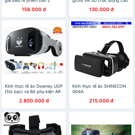
giá siêu rẻ phiên bản 2
g05a VR 3D chất lượng cao
-dc3240
156.000 đ
130.000 đ
Kính thực tế ảo Downey UGP
Kính thực tế ảo SHINECON
(Sói bạc) và Bộ phụ kiện AR
G04A
VR Chơi game Xem Phim
2.800.000 đ
215.000 đ
thỏa thích - Agiadep