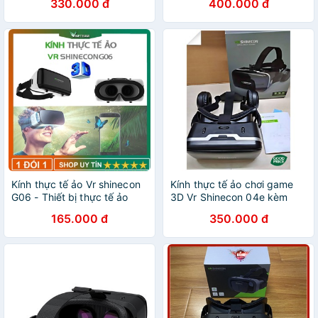
330.000 đ
400.000 đ
XEM PHIM 3D DÙNG CHO
nhạc trên điện thoại
ĐIỆN THOẠI THÔNG MINH
TỪ 4-6INCH
Kính thực tế ảo Vr shinecon
Kính thực tế ảo chơi game
G06 - Thiết bị thực tế ảo
3D Vr Shinecon 04e kèm
cho điện thoại Chơi Tất Cả
headphone
165.000 đ
350.000 đ
Game Vr Và Phim 360 -
dc4440