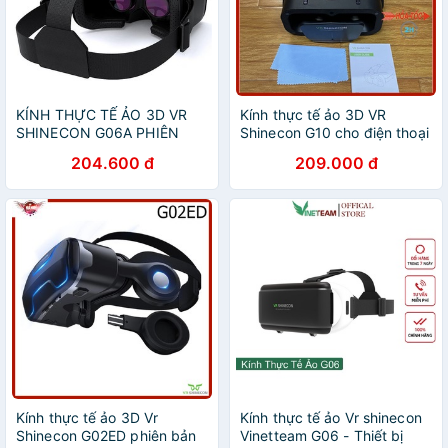
KÍNH THỰC TẾ ẢO 3D VR
Kính thực tế ảo 3D VR
SHINECON G06A PHIÊN
Shinecon G10 cho điện thoại
BẢN HOT 2020
7inch
204.600 đ
209.000 đ
Kính thực tế ảo 3D Vr
Kính thực tế ảo Vr shinecon
Shinecon G02ED phiên bản
Vinetteam G06 - Thiết bị