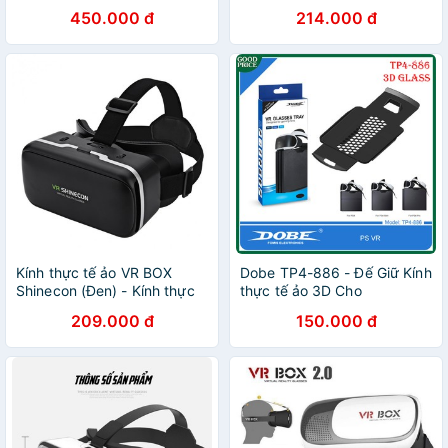
8.0🆕
thực tế ảo cho điện thoại
450.000 đ
214.000 đ
Chơi Tất Cả Game Vr Và
Phim 360 -4440
Kính thực tế ảo VR BOX
Dobe TP4-886 - Đế Giữ Kính
Shinecon (Đen) - Kính thực
thực tế ảo 3D Cho
tế ảo chính hãng Shinecon
Playstation 4
209.000 đ
150.000 đ