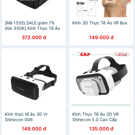
[Mã 155ELSALE giảm 7%
Kính 3D Thực Tế Ảo VR Box
đơn 300K] Kính Thực Tế Ảo
Shinecon G04Ea Black Xem
372.000 đ
149.000 đ
Phim 3D Chất Lượng Cao
Kính thực tế ảo 3D Vr
Kính Thực Tế Ảo 3D VR
Shinecon G06
Shinecon 5.0 Cao Cấp
149.000 đ
135.000 đ