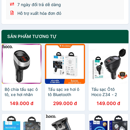
7 ngày đổi trả dễ dàng
Hỗ trợ xuất hóa đơn đỏ
SẢN PHẨM TƯƠNG TỰ
Bộ chia tẩu sạc ô
Tẩu sạc xe hơi ô
Tẩu sạc Ôtô
tô, xe hơi nhãn
tô Bluetooth
Hoco Z34 - 2
hiệu Hoco Z29 -
HOCO E41 hàng
Đầu ra 3,0A Với
149.000 đ
299.000 đ
149.000 đ
HÀNG CHÍNH
chính hãng
Màn Hình LED
HÃNG
Thuận Tiện -
Hàng Chính Hãng