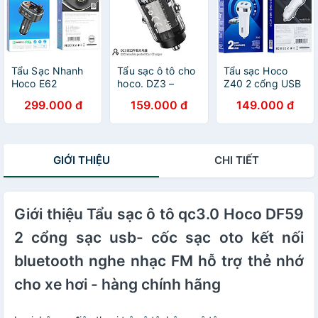
Tẩu Sạc Nhanh
Tẩu sạc ô tô cho
Tẩu sạc Hoco
Hoco E62
hoco. DZ3 –
Z40 2 cổng USB
PD20W + QC3.0
Hàng Chính Hãng
Dùng Trên Xe Hơi
299.000 đ
159.000 đ
149.000 đ
Bluetooth V5.0,
2 Cổng USB-
Cổng Khe Cắm
USB, Đài Fm Có
A/Type-c sạc
Cho Samsung
LCD Hàng Chính
nhanh PD 20w,
iPhone Huawei
Hãng
Quick Chagre
Vivo Oppo LG
GIỚI THIỆU
CHI TIẾT
C3.0
Lenovo - Hàng
chính hãng
Giới thiệu Tẩu sạc ô tô qc3.0 Hoco DF59
2 cổng sạc usb- cốc sạc oto kết nối
bluetooth nghe nhạc FM hỗ trợ thẻ nhớ
cho xe hơi - hàng chính hãng