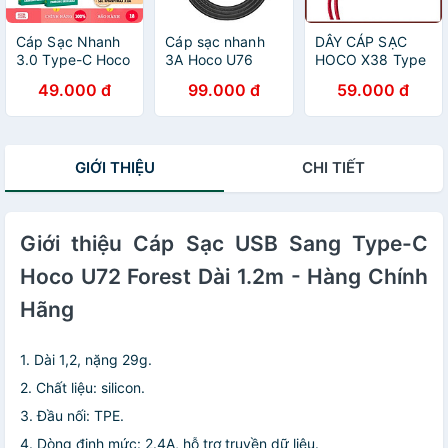
Cáp Sạc Nhanh
Cáp sạc nhanh
DÂY CÁP SẠC
3.0 Type-C Hoco
3A Hoco U76
HOCO X38 Type
X35 - Siêu Ngắn
Type-C đầu sạc
C 1M DÀNH CHO
49.000 đ
99.000 đ
59.000 đ
Phù Hợp Pin Dự
nam châm tích
ĐIỆN THOẠI - JL
Phòng, Tương
hợp đèn Led dài
- HÀNG CHÍNH
Thích Samsung,
1.2M cho Android
HÃNG
Oppo, Xiaomi
- Hàng chính
GIỚI THIỆU
CHI TIẾT
hãng
Giới thiệu Cáp Sạc USB Sang Type-C
Hoco U72 Forest Dài 1.2m - Hàng Chính
Hãng
1. Dài 1,2, nặng 29g.
2. Chất liệu: silicon.
3. Đầu nối: TPE.
4. Dòng định mức: 2.4A, hỗ trợ truyền dữ liệu.