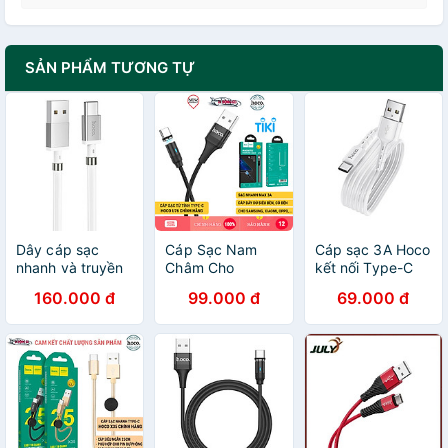
SẢN PHẨM TƯƠNG TỰ
Dây cáp sạc
Cáp Sạc Nam
Cáp sạc 3A Hoco
nhanh và truyền
Châm Cho
kết nối Type-C
dữ liệu, lõi đồng
Samsung,
DU01 truyền
160.000 đ
99.000 đ
69.000 đ
nguyên chất
Xiaomi, Oppo...
data dây tròn
chống rối U91
Hoco U76 - Dây
chắc chắn cho
typec - Hàng
Sạc Type-C Từ
Smartphone dài
chính hãng
Tính Báo Đèn,
1.5M - Hàng
Cáp Dù Siêu Bền
chính hãng
- Hàng Chính
Hãng