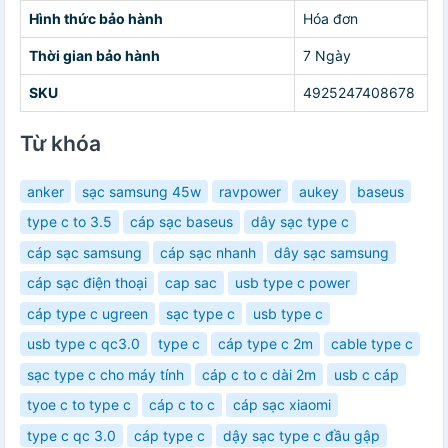
Hình thức bảo hành
Hóa đơn
Thời gian bảo hành
7 Ngày
SKU
4925247408678
Từ khóa
anker
sạc samsung 45w
ravpower
aukey
baseus
type c to 3.5
cáp sạc baseus
dây sạc type c
cáp sạc samsung
cáp sạc nhanh
dây sạc samsung
cáp sạc điện thoại
cap sac
usb type c power
cáp type c ugreen
sạc type c
usb type c
usb type c qc3.0
type c
cáp type c 2m
cable type c
sạc type c cho máy tính
cáp c to c dài 2m
usb c cáp
tyoe c to type c
cáp c to c
cáp sạc xiaomi
type c qc 3.0
cáp type c
dậy sạc type c đầu gập