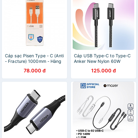
khẩu
THÔNG MINH - Hàng nhập
khẩu
Cáp sạc Pisen Type - C (Anti
Cáp USB Type-C to Type-C
- Fracture) 1000mm - Hàng
Anker New Nylon 60W
chính hãng
A8752/A8753 - Hàng chính
78.000 đ
125.000 đ
hãng