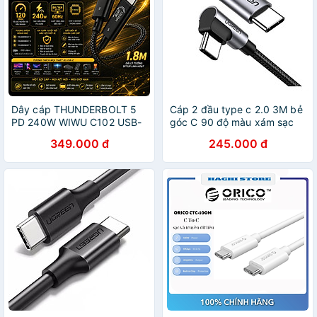
Dây cáp THUNDERBOLT 5
Cáp 2 đầu type c 2.0 3M bẻ
PD 240W WIWU C102 USB-
góc C 90 độ màu xám sạc
C TO USB-C 1.8M | 120Gbps
và truyền dữ liệu từ máy tính
349.000 đ
245.000 đ
Bandwidth Boost | 8K/16K
ra điện thoại Ugreen 80714
60Hz | Chip E-Marker cho
US255 Hàng Chính Hãng
Macbook / iPhone / iPad /
Laptop - Hàng nhập khẩu