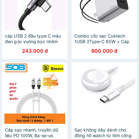
cáp USB 2 đầu type C màu
Combo cốc sạc Cuktech
đen góc vuông bọc nhôm
1USB 2Type-C 65W + Cáp
dây dù chống nhiễu Ugreen
USB Type-C to Type-C
243.000 đ
900.000 đ
334UD70643US 1M bẻ 90
AD653C - Hàng chính hãng
độ hàng chính hãng
Cáp sạc nhanh, truyền dữ
Sạc không dây dành cho
liệu PD 100W, Ba-se-us
đồng hồ watch từ tính cổng