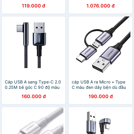
CoolPlay Series Fast
usb type c màu trắng 1m
119.000 đ
1.076.000 đ
Charging Data Cable Type-
Ugreen 177OL60708CD
C to Type-C 100W với chất
Hàng chính hãng
liệu có độ bền cao, độ dẻo
dai và công nghệ sạc nhanh
Power Delivery - Hàng chính
hãng
Cáp USB A sang Type-C 2.0
cáp USB A ra Micro + Type
0.25M bẻ góc C 90 độ màu
C màu đen dây bện dù đầu
đen truyền dữ liệu từ máy
bọc nhôm Ugreen
160.000 đ
190.000 đ
tính ra điện thoại dài 25cm
177UB30875US 1m hàng
Ugreen 70430 US317 Hàng
chính hãng
Chính Hãng