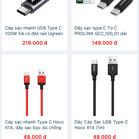
Cáp sạc nhanh USB Type C
Dây sạc type C To C
100W 5A có đèn led Ugreen
PROLiNK GCC_100_01 dài
45612 (Dài 0.5m) - Hàng
2M, sạc siêu nhanh 100W,
219.000 đ
149.000 đ
chính hãng
dành cho iPad, Macbook,
Laptop, Samsung - Hàng
chính hãng
Cáp sạc nhanh Type C Hoco
Dây Cáp Sạc USB Type-C
X14, dây sạc bọc dù chống
Hoco X14 (1m)
đứt, chống rối, hỗ trợ truyền
48.000 đ
48.000 đ
dữ liệu dành cho Samsung