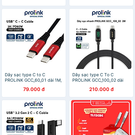
Galaxy Note
9/Note10/S9/S10/S10+, sạc
nhanh 2A Max - Hàng chính
hãng
Dây sạc type C to C
Dây sạc type C To C
PROLiNK GCC_60_01 dài 1M,
PROLiNK GCC_100_02 dài
sạc siêu nhanh 60W, dành
2M, sạc siêu nhanh 100W,
79.000 đ
210.000 đ
cho Samsung, Xiaomi, iPad
màn hình Led, dành cho
Pro - Hàng chính hãng
Tablet, Macbook, Laptop -
Hàng chính hãng