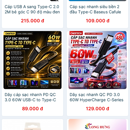
Cáp USB A sang Type-C 2.0
Cáp sạc nhanh siêu bền 2
2M bẻ góc C 90 độ màu đen
đầu Type-C Baseus Cafule
truyền dữ liệu từ máy tính ra
Metal Series màu tím (100W)
215.000 đ
109.000 đ
điện thoại Ugreen 70434
không hộp - Hàng nhập
US317 Hàng Chính Hãng
khẩu
Dây cáp sạc nhanh PD QC
Dây sạc nhanh QC PD 3.0
3.0 60W USB-C to Type-C
60W HyperCharge C-Series
Choetech Công nghệ
USB-C to Type C Choetech
89.000 đ
129.000 đ
HyperCharge C-Series - -
cho iPhone / iPad 15 16 17
tiêu chuẩn CE, FCC, RoHS,
Pro Max Plus Fold - tiêu
480Mbps | CHIP E-MARKER
chuẩn CE, FCC, RoHS,
THÔNG MINH - Hàng nhập
480Mbps | CHIP E-MARKER