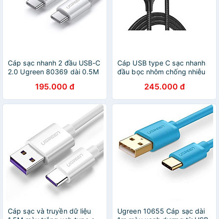
Cáp sạc nhanh 2 đầu USB-C
Cáp USB type C sạc nhanh
2.0 Ugreen 80369 dài 0.5M
đầu bọc nhôm chống nhiễu
100W 5A Màu trắng Hàng
2M bẻ chữ U màu đen
195.000 đ
245.000 đ
chính hãng
Ugreen 70315 US311 Hàng
Chính Hãng
Cáp sạc và truyền dữ liệu
Ugreen 10655 Cáp sạc dài