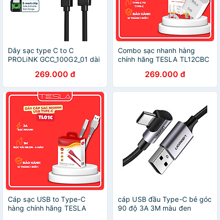
Dây sạc type C to C
Combo sạc nhanh hàng
PROLiNK GCC_100G2_01 dài
chính hãng TESLA TL12CBC
2M, Sạc siêu nhanh 100W,
36W GaN USB-C (C to C) |
269.000 đ
269.000 đ
truyền dữ liệu audio, video
Bảo hành 12 tháng 1 đổi 1 |
4K - Hàng chính hãng
Made in Việt Nam
Cáp sạc USB to Type-C
cáp USB đầu Type-C bẻ góc
hàng chính hãng TESLA
90 độ 3A 3M màu đen
TL01C Nylon 1m | Bảo hành
Ugreen 284TY70255US -