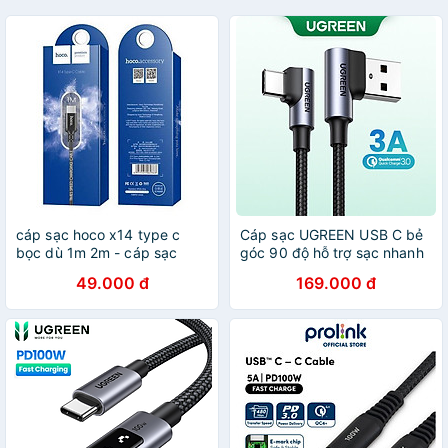
cáp sạc hoco x14 type c
Cáp sạc UGREEN USB C bẻ
bọc dù 1m 2m - cáp sạc
góc 90 độ hỗ trợ sạc nhanh
chông đứt cho samsung
20855, 20856,
49.000 đ
169.000 đ
oppo xiaomi giao mầu ngẫu
20857,70875,hàng chính
nhiên hàng chính hãng
hãng