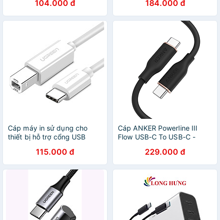
104.000 đ
184.000 đ
12 tháng 1 đổi 1 | Made in
Hàng chính hãng
Việt Nam
Cáp máy in sử dụng cho
Cáp ANKER Powerline III
thiết bị hỗ trợ cổng USB
Flow USB-C To USB-C -
Type C dài 1.5m UGREEN
A8552 / A8553 - Siêu Mềm
115.000 đ
229.000 đ
US241 40417 - Hàng Chính
Mại và Bền Bỉ - Hàng Chính
Hãng
Hãng