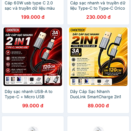
Cáp 60W usb type C 2.0
Cáp sạc nhanh và truyền dữ
sạc và truyền dữ liệu màu
liệu Type-C to Type-C Orico
đen từ máy tính ra điện thoại
CTC100M Video
199.000 đ
230.000 đ
3M Ugreen 60788 US286
4K,PD100W,10Gbps - Hàng
Hàng Chính Hãng
chính hãng
Dây sạc nhanh USB-A to
Dây Cáp Sạc Nhanh
Type-C + Micro USB
DuoLink SmartCharge 2in1
Choetech XAC0012 Dài
CHOETECH XAC0012 Type-
99.000 đ
89.000 đ
120CM, Sạc Nhanh 3A, Chip
C / Micro USB Dài 120CM -
Sạc Thông Minh, Truyền Dữ
Sạc Nhanh 3A, Chip Sạc
Liệu 480Mbps, Tương Thích
Thông Minh, Truyền Dữ Liệu
Nhiều Thiết Bị - Hàng nhập
480Mbps - Hàng nhập khẩu
khẩu