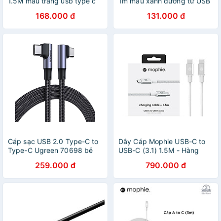
1.5M màu trắng usb type c
1m màu xanh dương từ USB
2.0 từ máy tính ra điện thoại
Type C ra USB 2.0 A Male
168.000 đ
131.000 đ
Ugreen 60726 US253 Hàng
24k Gold Plated US141
Chính Hãng
Hàng chính hãng
Cáp sạc USB 2.0 Type-C to
Dây Cáp Mophie USB-C to
Type-C Ugreen 70698 bẻ
USB-C (3.1) 1.5M - Hàng
góc 2 đầu 90 độ vuông góc
chính hãng
259.000 đ
790.000 đ
2M - Hàng chính hãng