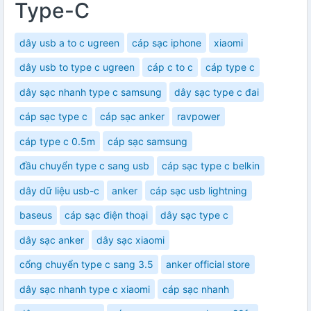
Type-C
dây usb a to c ugreen
cáp sạc iphone
xiaomi
dây usb to type c ugreen
cáp c to c
cáp type c
dây sạc nhanh type c samsung
dây sạc type c đai
cáp sạc type c
cáp sạc anker
ravpower
cáp type c 0.5m
cáp sạc samsung
đầu chuyển type c sang usb
cáp sạc type c belkin
dây dữ liệu usb-c
anker
cáp sạc usb lightning
baseus
cáp sạc điện thoại
dây sạc type c
dây sạc anker
dây sạc xiaomi
cổng chuyển type c sang 3.5
anker official store
dây sạc nhanh type c xiaomi
cáp sạc nhanh