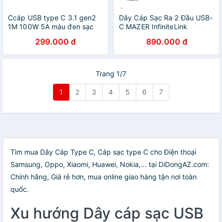
Ccáp USB type C 3.1 gen2
Dây Cáp Sạc Ra 2 Đầu USB-
1M 100W 5A màu đen sạc
C MAZER InfiniteLink
siêu nhanh hỗ trợ PD chống
Scorpion PD 140W Dài
299.000 đ
890.000 đ
nhiễu Ugreen 80150 US355
1.25m Chất Liệu Nylon Bện
Hàng Chính Hãng
Bền Chắc Cao Cấp Hàng
Chính Hãng
Trang 1/7
1
2
3
4
5
6
7
Tìm mua Dây Cáp Type C, Cáp sạc type C cho Điện thoại
Samsung, Oppo, Xiaomi, Huawei, Nokia,... tại DiDongAZ.com:
Chính hãng, Giá rẻ hơn, mua online giao hàng tận nơi toàn
quốc.
Xu hướng Dây cáp sạc USB