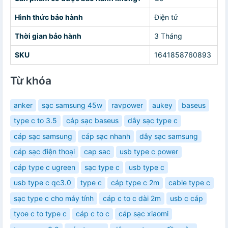
Hình thức bảo hành
Điện tử
Thời gian bảo hành
3 Tháng
SKU
1641858760893
Từ khóa
anker
sạc samsung 45w
ravpower
aukey
baseus
type c to 3.5
cáp sạc baseus
dây sạc type c
cáp sạc samsung
cáp sạc nhanh
dây sạc samsung
cáp sạc điện thoại
cap sac
usb type c power
cáp type c ugreen
sạc type c
usb type c
usb type c qc3.0
type c
cáp type c 2m
cable type c
sạc type c cho máy tính
cáp c to c dài 2m
usb c cáp
tyoe c to type c
cáp c to c
cáp sạc xiaomi