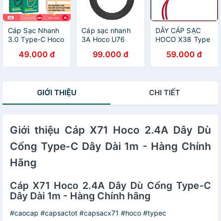
Cáp Sạc Nhanh
Cáp sạc nhanh
DÂY CÁP SẠC
3.0 Type-C Hoco
3A Hoco U76
HOCO X38 Type
X35 - Siêu Ngắn
Type-C đầu sạc
C 1M DÀNH CHO
49.000 đ
99.000 đ
59.000 đ
Phù Hợp Pin Dự
nam châm tích
ĐIỆN THOẠI - JL
Phòng, Tương
hợp đèn Led dài
- HÀNG CHÍNH
Thích Samsung,
1.2M cho Android
HÃNG
Oppo, Xiaomi
- Hàng chính
GIỚI THIỆU
CHI TIẾT
hãng
Giới thiệu Cáp X71 Hoco 2.4A Dây Dù
Cổng Type-C Dây Dài 1m - Hàng Chính
Hãng
Cáp X71 Hoco 2.4A Dây Dù Cổng Type-C
Dây Dài 1m - Hàng Chính hãng
#caocap #capsactot #capsacx71 #hoco #typec