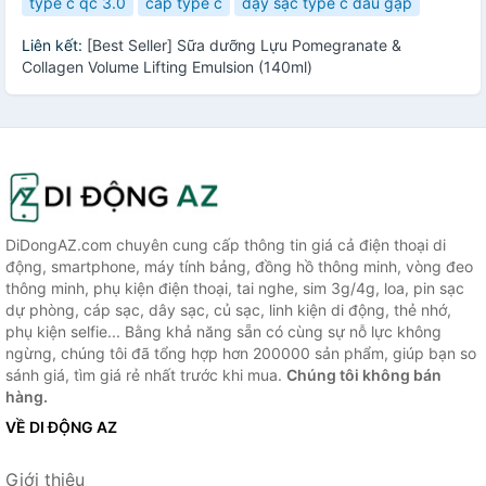
type c qc 3.0
cáp type c
dậy sạc type c đầu gập
Liên kết:
[Best Seller] Sữa dưỡng Lựu Pomegranate &
Collagen Volume Lifting Emulsion (140ml)
DiDongAZ.com chuyên cung cấp thông tin giá cả điện thoại di
động, smartphone, máy tính bảng, đồng hồ thông minh, vòng đeo
thông minh, phụ kiện điện thoại, tai nghe, sim 3g/4g, loa, pin sạc
dự phòng, cáp sạc, dây sạc, củ sạc, linh kiện di động, thẻ nhớ,
phụ kiện selfie... Bằng khả năng sẵn có cùng sự nỗ lực không
ngừng, chúng tôi đã tổng hợp hơn 200000 sản phẩm, giúp bạn so
sánh giá, tìm giá rẻ nhất trước khi mua.
Chúng tôi không bán
hàng.
VỀ DI ĐỘNG AZ
Giới thiệu