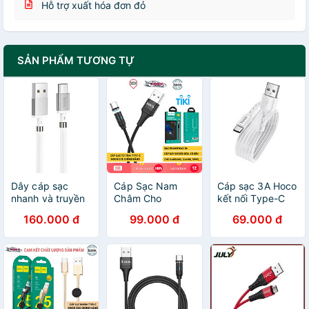
Hỗ trợ xuất hóa đơn đỏ
SẢN PHẨM TƯƠNG TỰ
Dây cáp sạc
Cáp Sạc Nam
Cáp sạc 3A Hoco
nhanh và truyền
Châm Cho
kết nối Type-C
dữ liệu, lõi đồng
Samsung,
DU01 truyền
160.000 đ
99.000 đ
69.000 đ
nguyên chất
Xiaomi, Oppo...
data dây tròn
chống rối U91
Hoco U76 - Dây
chắc chắn cho
typec - Hàng
Sạc Type-C Từ
Smartphone dài
chính hãng
Tính Báo Đèn,
1.5M - Hàng
Cáp Dù Siêu Bền
chính hãng
- Hàng Chính
Hãng