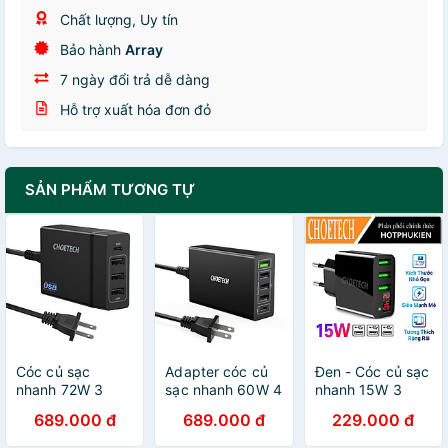
Chất lượng, Uy tín
Bảo hành
Array
7 ngày đổi trả dễ dàng
Hỗ trợ xuất hóa đơn đỏ
SẢN PHẨM TƯƠNG TỰ
Cóc củ sạc
Adapter cóc củ
Đen - Cóc củ sạc
nhanh 72W 3
sạc nhanh 60W 4
nhanh 15W 3
cổng USB & 1
cổng USB & 1
cổng USB hiệu
689.000 đ
689.000 đ
229.000 đ
cổng PD Type-C
cổng PD Type-C
CHOETECH
3.0 hiệu
hiệu CHOETECH
C0026 cho điện