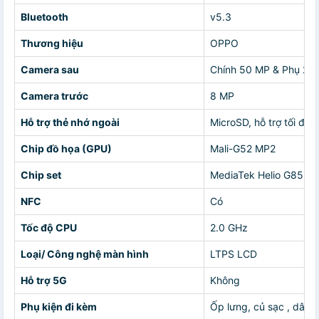
Bluetooth
v5.3
Thương hiệu
OPPO
Camera sau
Chính 50 MP & Phụ 2 
Camera trước
8 MP
Hỗ trợ thẻ nhớ ngoài
MicroSD, hỗ trợ tối đa 
Chip đồ họa (GPU)
Mali-G52 MP2
Chip set
MediaTek Helio G85 8 
NFC
Có
Tốc độ CPU
2.0 GHz
Loại/ Công nghệ màn hình
LTPS LCD
Hỗ trợ 5G
Không
Phụ kiện đi kèm
Ốp lưng, củ sạc , dây