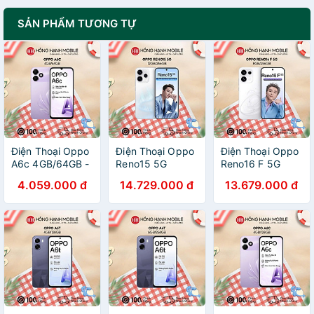
SẢN PHẨM TƯƠNG TỰ
Điện Thoại Oppo
Điện Thoại Oppo
Điện Thoại Oppo
A6c 4GB/64GB -
Reno15 5G
Reno16 F 5G
Hàng Chính Hãng
12GB/256GB -
8GB/256GB -
4.059.000 đ
14.729.000 đ
13.679.000 đ
Hàng Chính Hãng
Hàng Chính Hãng