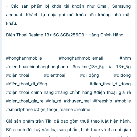
- Các sản phẩm bị khóa tài khoản như Gmail, Samsung
account…Khách tự chịu phí mở khóa nếu không nhớ mật
khẩu.
Điện Thoại Realme 13+ 5G 8GB/256GB - Hàng Chính Hãng
#honghanhmobile #honghanhmobilemall #hhm
#dienthoaichinhhanghonghanh #realme_13+_5g # 13+_5g
#điện_thoại #dienthoai #di_động #didong
#điện_thoại_di_động #dien_thoai_di_dong
#điện_thoại_chính_hãng #hàng_chính_hãng #điện_thoại_giá_rẻ
#dien_thoai_gia_re #giá_rẻ #khuyen_mai #freeship #mobile
#smartphone #điện_thoại_realme #realme
Giá sản phẩm trên Tiki đã bao gồm thuế theo luật hiện hành.
Bên cạnh đó, tuỳ vào loại sản phẩm, hình thức và địa chỉ giao