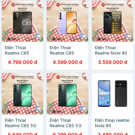
Điện Thoại
Điện Thoại
Điện Thoại
Realme C85
Realme C85
Realme Note 80
8GB/128GB -
6GB/128GB -
4GB/64GB -
4.799.000 đ
4.599.000 đ
3.559.000 đ
Hàng Chính Hãng
Hàng Chính Hãng
Hàng Chính Hãng
Điện Thoại
Điện Thoại
Điện thoại realme
Realme C85 5G
Realme C85 5G
Note 80
8GB/128GB -
8GB/256GB -
4GB/64GB -
5.639.000 đ
6.299.000 đ
3.490.000 đ