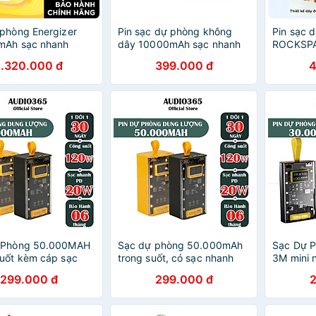
phòng Energizer
Pin sạc dự phòng không
Pin sạc 
mAh sạc nhanh
dây 10000mAh sạc nhanh
ROCKSP
c cùng lúc 3 thiết
PD 20W Rockspace Retro
10000ma
1.320.000 đ
399.000 đ
4
 hợp 2 dây type C -
Magnetic Wireless - hàng
22,5W tí
ính hãng
chính hãng bảo hành 12
hàng chí
tháng
12 tháng
 Phòng 50.000MAH
Sạc dự phòng 50.000mAh
Sạc Dự 
uốt kèm cáp sạc
trong suốt, có sạc nhanh
3M mini n
 đầu, tích hợp 4
PD 120W, kèm 4 cáp sạc,
cầm theo
299.000 đ
299.000 đ
, làm đèn ngủ -
tích hợp đèn ngủ - FTAKY
hợp dùng
Hàng Nhập Khẩu
Hàng Nhập Khẩu
Hàng Ch