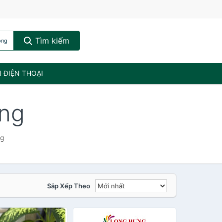
Tìm kiếm
ộng
N ĐIỆN THOẠI
ộng
ng
Sắp Xếp Theo