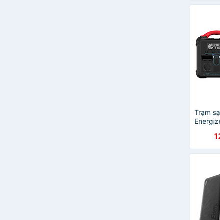
Trạm sạ
Energiz
550Wh|7
1
Đình ma
Lịch/Ca
hãng