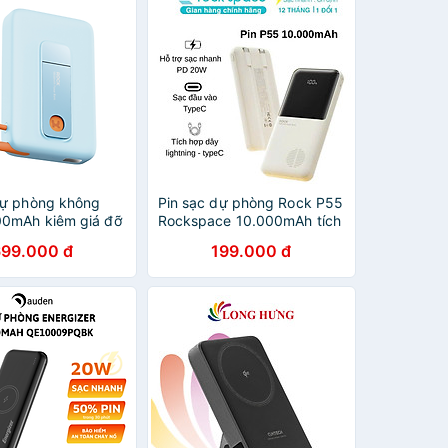
dự phòng không
Pin sạc dự phòng Rock P55
0mAh kiêm giá đỡ
Rockspace 10.000mAh tích
ại Rockspace P28
hợp dây sạc - hàng chính
699.000 đ
199.000 đ
nhanh 22.5W
hãng bảo hành 12 tháng
 Wireless tích hợp
ng chính hãng bảo
tháng