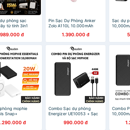
 dự phòng sạc
Pin Sạc Dự Phòng Anker
Sạc dự p
ây từ tính 3in1
Zolo A110L 10.000mAh
10,000mA
ion Trio 10000Mah,
35W Kèm 2 Cáp USB-C -
Polymer 
989.000 đ
1.390.000 đ
5
y sạc Type-C +
Hàng Chính Hãng
trợ sạc 
ad) WIWU XF17 cho
hãng
iPad Apple watch
 - Sạc Magnetic
PD20W | Cáp Type-C
iPad) Tích Hợp | LED
 Hàng nhập khẩu
 phòng mophie
Combo Sạc dự phòng
Combo Pi
als Snap+
Energizer UE10053 + Sạc
10,000m
ation 10,000mAh,
Mophie 10W + Cáp USB-C -
nhanh M
1.290.000 đ
990.000 đ
1
ạc từ tính 15W -
HÀNG CHÍNH HÃNG
Cáp A to 
ính hãng
HÀNG C