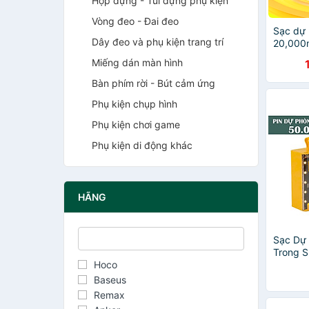
Hộp đựng - Túi đựng phụ kiện
Vòng đeo - Đai đeo
Sạc dự 
Dây đeo và phụ kiện trang trí
20,000
35W, sạ
Miếng dán màn hình
bị, tích
Hàng ch
Bàn phím rời - Bút cảm ứng
Phụ kiện chụp hình
Phụ kiện chơi game
Phụ kiện di động khác
HÃNG
Sạc Dự
Trong S
Hoco
nhanh 4
cáp sạc
Baseus
FTAKY 
Remax