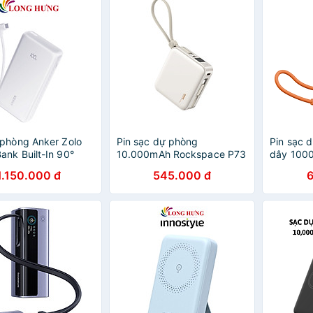
phòng Anker Zolo
Pin sạc dự phòng
Pin sạc 
ank Built-In 90°
10.000mAh Rockspace P73
dây 1000
1USB 1Type-C 22.5W
sạc nhanh PD 22.5W tích
điện tho
1.150.000 đ
545.000 đ
Ah A110E - Hàng
hợp 2 cáp đi kèm - Hàng
Pro sạc 
ãng
chính hãng bảo hành 12
Magnetic
tháng
cáp - hà
hàng 12 