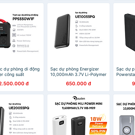
c dự phòng di động
Sạc dự phòng Energizer
Sạc dự 
er công suất
10,000mAh 3.7V Li-Polymer
Powersta
00W, tích điện Gia
UE10055PQBK, Sạc nhanh
Power Del
2.500.000 đ
650.000 đ
9
ng theo Du
22.5W, bảo hành 24 tháng 1
nhanh P
mping - Hàng chính
đổi 1 - Hàng chính hãng
CHÍNH 