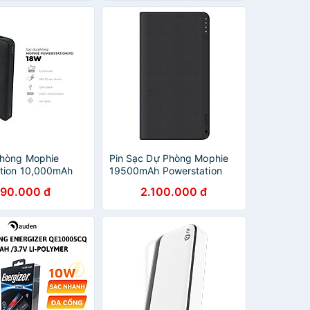
Hãng
phòng Mophie
Pin Sạc Dự Phòng Mophie
tion 10,000mAh
19500mAh Powerstation
ivery - Hỗ trợ sạc
USB-C XXL - Hàng Chính
90.000 đ
2.100.000 đ
D 18W - HÀNG
Hãng
HÃNG