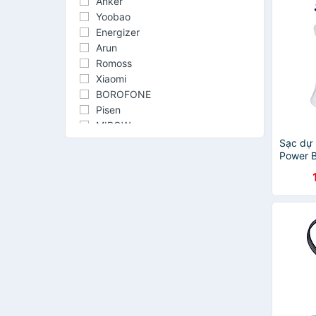
Anker
Yoobao
Energizer
Arun
Romoss
Xiaomi
BOROFONE
Pisen
MIPOW
RAVPower
Sạc dự 
Power B
TOPK
Cable 
ROCK
20000m
AuKey
chính h
Earldom
BASIKE
WK
Innostyle
Samsung
Mophie
ZUZG
Kivee