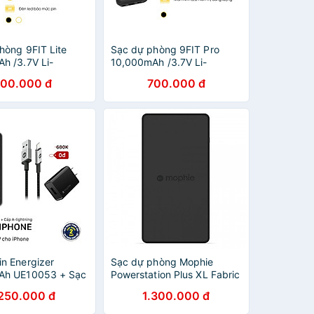
hòng 9FIT Lite
Sạc dự phòng 9FIT Pro
h /3.7V Li-
10,000mAh /3.7V Li-
- 9PL10K03B, hỗ
Polymer - 9PP10K04B, hỗ
00.000 đ
700.000 đ
nhanh - Hàng chính
trợ sạc nhanh - Hàng chính
hãng
n Energizer
Sạc dự phòng Mophie
Ah UE10053 + Sạc
Powerstation Plus XL Fabric
ophie 10W kèm
10.000mAh tích hợp cáp
.250.000 đ
1.300.000 đ
Lightning 1M -
Lightning/Micro USB -
HÍNH HÃNG
401101678 - Hãng Chính