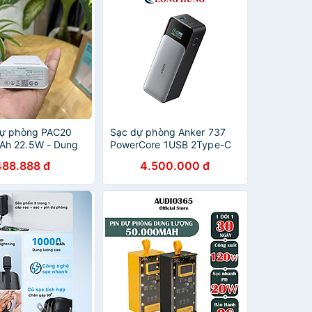
dự phòng PAC20
Sạc dự phòng Anker 737
Ah 22.5W - Dung
PowerCore 1USB 2Type-C
n - Sạc Siêu
140W PD3.1 24000mAh
488.888 đ
4.500.000 đ
An Toàn Hàng
A1289 - Hàng chính hãng
ng