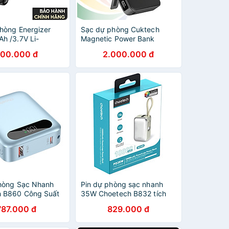
hòng Energizer
Sạc dự phòng Cuktech
h /3.7V Li-
Magnetic Power Bank
 QE10009PQBK,
Magnetic 10000mAh 35W
00.000 đ
2.000.000 đ
h 20W, Sạc không
CP13 WPB100 - Hàng chính
 bảo hành 24
hãng
ổi 1 - Hàng chính
hòng Sạc Nhanh
Pin dự phòng sạc nhanh
h B860 Công Suất
35W Choetech B832 tích
ung Lượng
hợp cáp sạc Type C - Hàng
787.000 đ
829.000 đ
h Tích Hợp Cáp
chính hãng
 C - Hàng chính