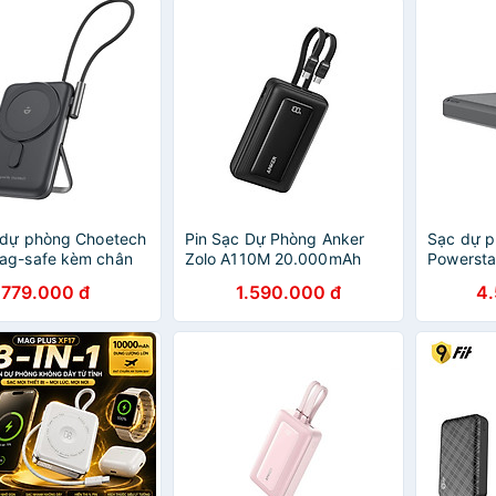
hãng
 dự phòng Choetech
Pin Sạc Dự Phòng Anker
Sạc dự 
ag-safe kèm chân
Zolo A110M 20.000mAh
Powersta
ích hợp dây cáp sạc
45W Kèm 2 Cáp USB-C
26000mA
779.000 đ
1.590.000 đ
4
công suất 20w
Tích Hợp - Hàng Chính
40110360
ượng 10000mAh
Hãng
hãng
hính hãng)