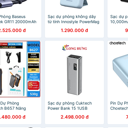
Phòng Baseus
Sạc dự phòng không dây
Sạc dự p
ek GR11 20000mAh
từ tính Innostyle PowerMag
10,000mA
C+ 1A kèm cáp dây
2 in 1 10000 mAh 15W
Polymer
2.525.000 đ
1.290.000 đ
9
e C - Hàng Chính
IS20PD - Hàng chính hãng
Sạc nhan
dây 18W,
tháng 1 đ
hãng
 Dự Phòng
Sạc dự phòng Cuktech
Pin Dự P
ch B657 Năng
Power Bank 15 1USB
Choetec
ặt Trời công suất
2Type-C 150W 20000mAh
22.5W D
1.480.000 đ
2.498.000 đ
ng lượng
PB200P - Hàng chính hãng
10000mA
mAh (Hàng chính
Sạc C to