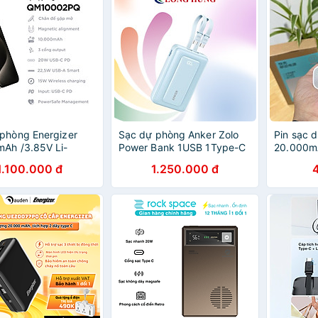
phòng Energizer
Sạc dự phòng Anker Zolo
Pin sạc 
Ah /3.85V Li-
Power Bank 1USB 1Type-C
20.000m
 hỗ trợ sạc nhanh
35W 10000mAh A110L -
Lượng Lớ
1.100.000 đ
1.250.000 đ
10002PQBK -
Hàng chính hãng
Nhanh - 
ính hãng
Chính Hã