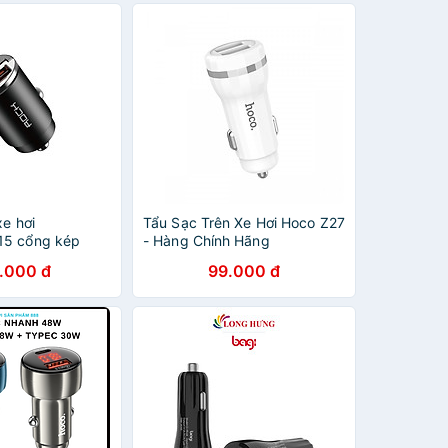
xe hơi
Tẩu Sạc Trên Xe Hơi Hoco Z27
15 cổng kép
- Hàng Chính Hãng
nhỏ gọn sạc
.000 đ
99.000 đ
áy hàng chính