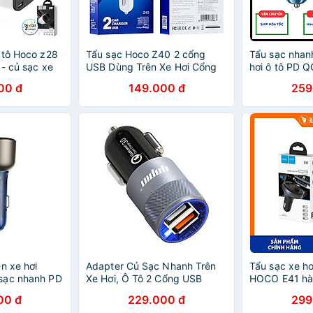
 tô Hoco z28
Tẩu sạc Hoco Z40 2 cổng
Tẩu sạc nhan
- củ sạc xe
USB Dùng Trên Xe Hơi Cổng
hơi ô tô PD 
hị cao cấp -
Khe Cắm Cho Samsung
điện thoại sạc 
00 đ
149.000 đ
259
iPhone Huawei Vivo Oppo LG
cổng USB + 1
Lenovo - Hàng chính hãng
Hàng chính h
n xe hơi
Adapter Củ Sạc Nhanh Trên
Tẩu sạc xe hơ
sạc nhanh PD
Xe Hơi, Ô Tô 2 Cổng USB
HOCO E41 hà
hỏ gọn -
Qualcomm Quick Charge 3.0
00 đ
229.000 đ
299
 bảo hành 12
YOPIN YE-CC019F - Hàng