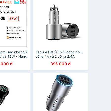
aomi sạc nhanh 2
Sạc Xe Hơi Ô Tô 3 cổng có 1
W và 18W - Hàng
cổng 1A và 2 cổng 2.4A
UGREEN 40733Cd165 Hàng
.000 đ
396.000 đ
chính hãng