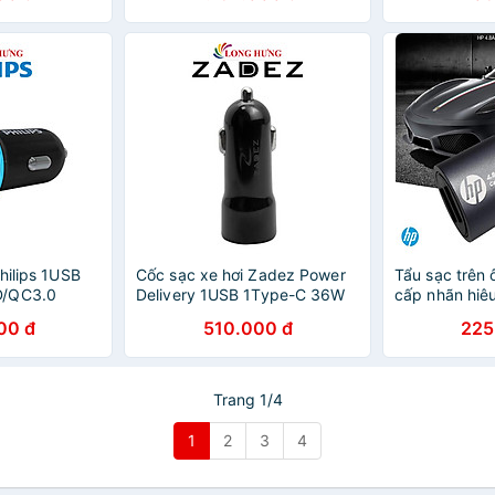
hilips 1USB
Cốc sạc xe hơi Zadez Power
Tẩu sạc trên ô
D/QC3.0
Delivery 1USB 1Type-C 36W
cấp nhãn hiê
 Hàng chính
ZCA-4831 - Hàng chính hãng
Chính Hãng
00 đ
510.000 đ
225
Trang 1/4
1
2
3
4