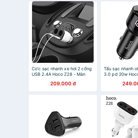
Co'c sạc nhanh xe hơi 2 cổng
Tẩu sạc nhanh ot
USB 2.4A Hoco Z28 - Màn
3.0 pd 20w Hoc
hình LED - WHITE (12T)-
cổng sạc usb và 
209.000 đ
249.0
HÀNG CHÍNH HÃNG
hàng chính hãng