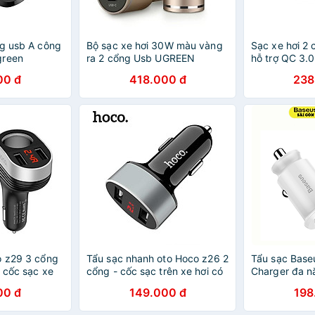
ng usb A công
Bộ sạc xe hơi 30W màu vàng
Sạc xe hơi 2 
green
ra 2 cổng Usb UGREEN
hỗ trợ QC 3.
 Hàng chính
30780Cd130 Hàng chính
Ugreen 037
00 đ
418.000 đ
238
hãng
Hàng chính h
o z29 3 cổng
Tẩu sạc nhanh oto Hoco z26 2
Tẩu sạc Baseu
ô cốc sạc xe
cổng - cốc sạc trên xe hơi có
Charger đa n
hị - hàng
màn hình hiển thị -hàng chính
dùng trên xe 
00 đ
149.000 đ
198
hãng
hãng