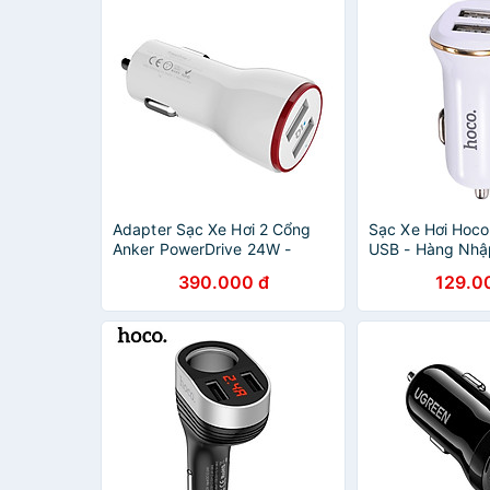
Adapter Sạc Xe Hơi 2 Cổng
Sạc Xe Hơi Hoco
Anker PowerDrive 24W -
USB - Hàng Nhậ
A2310022
390.000 đ
129.0