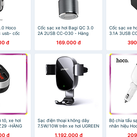
3.0 Hoco
Cốc sạc xe hơi Bagi QC 3.0
Cốc sạc xe h
 usb- cốc
2A 2USB CC-O30 - Hàng
3.1A 3USB C
bluetooth nghe
chính hãng
chính hãng
00 đ
169.000 đ
390
thẻ nhớ cho xe
 hãng
 tô, xe hơi
Sạc điện thoại không dây
Bộ chia tẩu sạ
 Z29 -HÀNG
7.5W/10W trên xe hơi UGREEN
nhãn hiệu Ho
50583Cd157 Hàng chính
NHẬP KHẨU
00 đ
1.192.000 đ
209
hãng