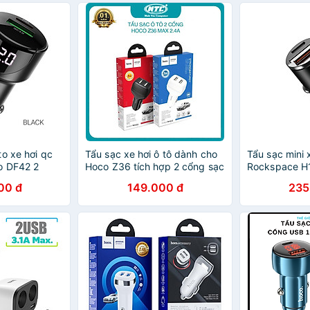
o xe hơi qc
Tẩu sạc xe hơi ô tô dành cho
Tẩu sạc mini 
o DF42 2
Hoco Z36 tích hợp 2 cổng sạc
Rockspace H
type c -
max 2.4A (nhiều màu) - Hàng
A+C PD 30W 
00 đ
149.000 đ
235
Chính Hãng
không nóng m
hãng