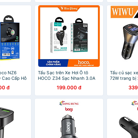
Nhập Khẩu
Hoco NZ6
Tẩu Sạc trên Xe Hơi Ô tô
Tẩu củ sạc xe
 Cao Cấp Hỗ
HOCO Z34 Sạc Nhanh 3.0A
72W trang bị
 C, 1 USB-A -
hàng chính hãng
Type C và US
00 đ
199.000 đ
339
g
WIWU Intellig
Car Charger
cho xe hơi / x
LED hiển thị,
QC 4.0, chip 
hàng nhập k