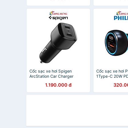
Cốc sạc xe hơi Spigen
Cốc sạc xe hơi P
ArcStation Car Charger
1Type-C 20W P
PC2000 2Type-C 65W
DLP2552PB/97 -
1.190.000 đ
320.0
ACP02562 - Hàng chính hãng
hãng