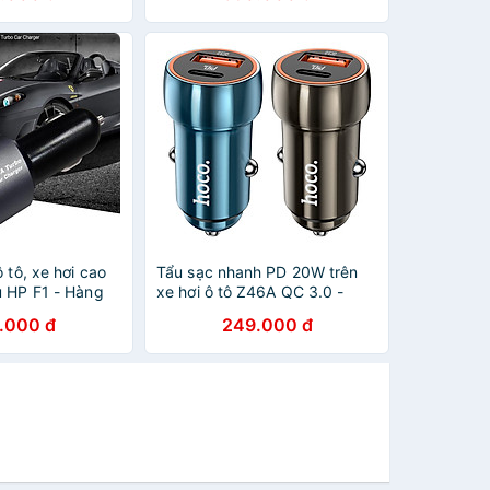
hãng
 tô, xe hơi cao
Tẩu sạc nhanh PD 20W trên
u HP F1 - Hàng
xe hơi ô tô Z46A QC 3.0 -
Hàng nhập khẩu
.000 đ
249.000 đ