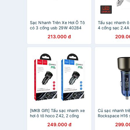
Sạc Nhanh Trên Xe Hơi Ô Tô
Tẩu sạc nhanh ô
có 3 cổng usb 29W 40284
4 cổng sạc 2.4A 
màu đen UGREEN Cd124
hơi có led hiển t
213.000 đ
209.0
Hàng chính hãng
hàng chính hãng
[MKB Gift] Tẩu sạc nhanh xe
Củ sạc nhanh trê
hơi ô tô hoco Z42, 2 cổng
Rockspace H16 
U+C hỗ trợ sạc nhanh PD20W
72W có 2 cổng n
249.000 đ
299.0
QC3.0 - Hàng chính hãng
Hàng chính hãng