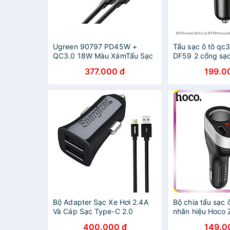
Ugreen 90797 PD45W +
Tẩu sạc ô tô qc
QC3.0 18W Màu XámTẩu Sạc
DF59 2 cổng sạc
nhanh cho xe hơi gồm cổng
sạc oto kết nối 
377.000 đ
199.0
USB-C PD45W + USB-A
nhạc FM hỗ trợ 
QC3.0 18W CD213 - Hàng
hơi - hàng chính
chính hãng
Bộ Adapter Sạc Xe Hơi 2.4A
Bộ chia tẩu sạc ô
Và Cáp Sạc Type-C 2.0
nhãn hiệu Hoco
Energizer DCA2BHC23 - Hàng
CHÍNH HÃNG
400.000 đ
149.0
Chính Hãng