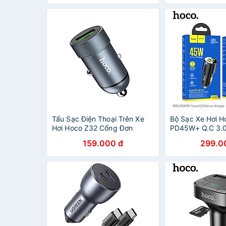
tháng
Tẩu Sạc Điện Thoại Trên Xe
Bộ Sạc Xe Hơi 
Hơi Hoco Z32 Cổng Đơn
PD45W+ Q.C 3.0
QC3.0 + Tặng Kèm 1 Ghế ĐỠ
Trợ 2 Cổng Type
159.000 đ
299.0
Điện Thoại T2 - Hàng Chính
Hàng Chính Hãn
Hãng