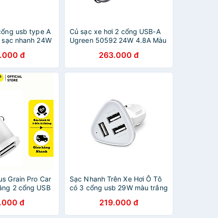
cổng usb type A
Củ sạc xe hơi 2 cổng USB-A
0 sạc nhanh 24W
Ugreen 50592 24W 4.8A Màu
CHG70192ED
Xám CD130 Hàng chính hãng
.000 đ
263.000 đ
ãng
s Grain Pro Car
Sạc Nhanh Trên Xe Hơi Ô Tô
ăng 2 cổng USB
có 3 cổng usb 29W màu trắng
hơi- Hàng chính
UGREEN 40285Cd124 Hàng
.000 đ
219.000 đ
chính hãng