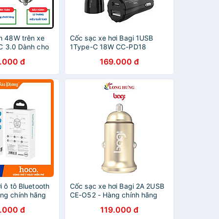
h 48W trên xe
Cốc sạc xe hơi Bagi 1USB
QC 3.0 Dành cho
1Type-C 18W CC-PD18
oto tiện lợi 1
.000 đ
169.000 đ
 cổng TypeC -
ãng
i ô tô Bluetooth
Cốc sạc xe hơi Bagi 2A 2USB
ng chính hãng
CE-O52 - Hàng chính hãng
.000 đ
119.000 đ