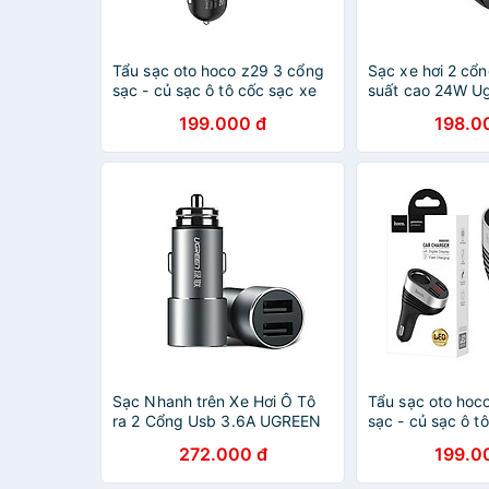
Tẩu sạc oto hoco z29 3 cổng
Sạc xe hơi 2 cổ
sạc - củ sạc ô tô cốc sạc xe
suất cao 24W U
hơi - hàng chính hãng
018CHG50875ED
199.000 đ
198.0
hãng
Sạc Nhanh trên Xe Hơi Ô Tô
Tẩu sạc oto hoc
ra 2 Cổng Usb 3.6A UGREEN
sạc - củ sạc ô t
50591-Cd169 Hàng chính
hơi có led hiển t
272.000 đ
199.0
hãng
chính hãng