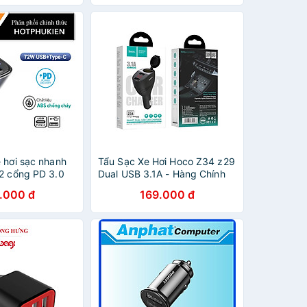
 hơi sạc nhanh
Tẩu Sạc Xe Hơi Hoco Z34 z29
 2 cổng PD 3.0
Dual USB 3.1A - Hàng Chính
B A QC 4.0 hiệu
Hãng
.000 đ
169.000 đ
ent Transparent
 PC500 đa năng
e ô tô trang bị
 chuẩn PD 3.0 và
sạc thông minh -
hẩu