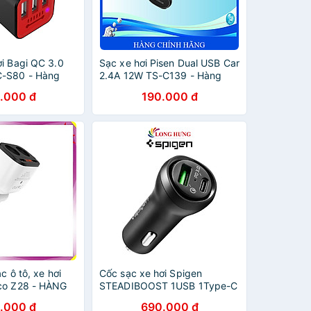
ơi Bagi QC 3.0
Sạc xe hơi Pisen Dual USB Car
C-S80 - Hàng
2.4A 12W TS-C139 - Hàng
Chính Hãng
.000 đ
190.000 đ
c ô tô, xe hơi
Cốc sạc xe hơi Spigen
co Z28 - HÀNG
STEADIBOOST 1USB 1Type-C
27W PD3.0/QC3.0
.000 đ
690.000 đ
000CP25597 - Hàng chính