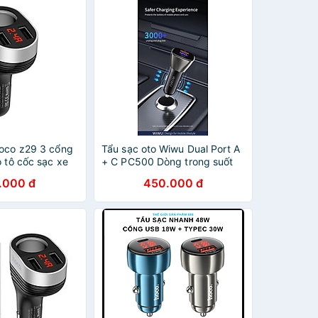
hoco z29 3 cổng
Tẩu sạc oto Wiwu Dual Port A
ô tô cốc sạc xe
+ C PC500 Dòng trong suốt
ính hãng
thông minh, Bộ sạc PD 72W -
.000 đ
450.000 đ
Hàng Chính Hãng