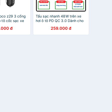
hoco z29 3 cổng
Tẩu sạc nhanh 48W trên xe
ô tô cốc sạc xe
hơi ô tô PD QC 3.0 Dành cho
n thị - hàng
điện thoại sạc oto tiện lợi 1
.000 đ
259.000 đ
cổng USB + 1 cổng TypeC -
Hàng chính hãng