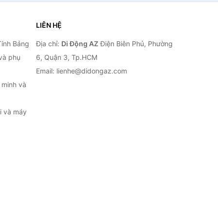
LIÊN HỆ
Tính Bảng
Địa chỉ:
Di Động AZ
Điện Biên Phủ, Phường
 và phụ
6, Quận 3, Tp.HCM
Email: lienhe@didongaz.com
 minh và
ại và máy