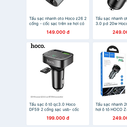
Tẩu sạc nhanh oto Hoco z26 2
Tẩu sạc nhanh ot
cổng - cốc sạc trên xe hơi có
3.0 pd 20w Hoc
màn hình hiển thị -hàng chính
cổng sạc usb và 
149.000 đ
249.0
hãng
hàng chính hãng
Tẩu sạc ô tô qc3.0 Hoco
Tẩu sạc nhanh 2
DF59 2 cổng sạc usb- cốc
hơi ô tô HOCO 
sạc oto kết nối bluetooth nghe
Dành cho điện th
199.000 đ
249.0
nhạc FM hỗ trợ thẻ nhớ cho xe
Samsung Oppo c
hơi - hàng chính hãng
sạc oto - Hàng 