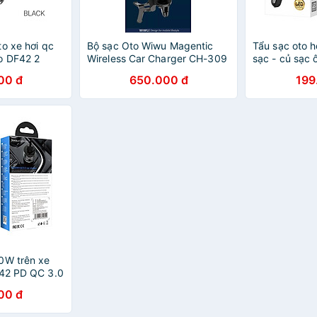
o xe hơi qc
Bộ sạc Oto Wiwu Magentic
Tẩu sạc oto 
o DF42 2
Wireless Car Charger CH-309
sạc - củ sạc 
type c -
Xoay 360 Độ, Hấp Phụ Từ
hơi có led hiể
00 đ
650.000 đ
199
Tính Mạnh, Sạc Nhanh - Hàng
chính hãng
Chính Hãng
0W trên xe
Z42 PD QC 3.0
oại iPhone iP
00 đ
ốc củ cóc
chính hãng