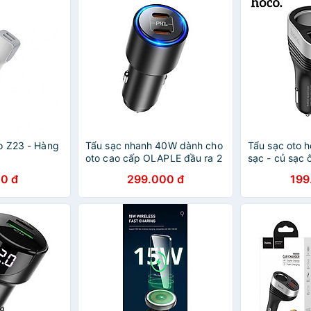
o Z23 - Hàng
Tẩu sạc nhanh 40W dành cho
Tẩu sạc oto 
oto cao cấp OLAPLE đầu ra 2
sạc - củ sạc 
cổng typeC - Hàng nhập khẩu
hơi - hàng ch
0 đ
299.000 đ
199