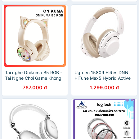
Tai nghe Onikuma B5 RGB -
Ugreen 15809 HiRes DNN
Tai Nghe Chơi Game Không
HiTune Max5 Hybrid Active
Dây Bluetooth Tai Mèo Đầy
Noise Cancelling tai nghe
767.000 đ
1.299.000 đ
Sức Hút - Hàng Chính Hãng
chụp OnEar bluetooth chống
ồn màu trắng 43dB ANC pin
90h tặng cáp sạc type c và
cáp 3.5mm HP202
20015809 - Hàng chính
hãng