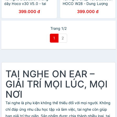
dây Hoco v30 V5.0 - tai
HOCO W28 - Dung Lượng
nghe chụp tai thể thao có
Pin 250mAh - Hàng Chính
399.000 đ
399.000 đ
thể gập lại - hàng chính
Hãng
hãng
Trang 1/2
1
2
TAI NGHE ON EAR –
GIẢI TRÍ MỌI LÚC, MỌI
NƠI
Tai nghe là phụ kiện không thể thiếu đối với mọi người. Không
chỉ đáp ứng nhu cầu học tập và làm việc, tai nghe còn giúp
bạn giải trí thư giãn. Sản phẩm được chia thành nhiều loại, tai