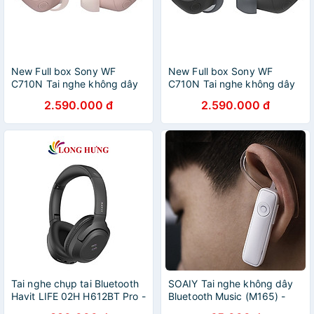
New Full box Sony WF
New Full box Sony WF
C710N Tai nghe không dây
C710N Tai nghe không dây
bluetooth chống ồn - hàng
bluetooth chống ồn - hàng
2.590.000 đ
2.590.000 đ
chính hãng
chính hãng
Tai nghe chụp tai Bluetooth
SOAIY Tai nghe không dây
Havit LIFE 02H H612BT Pro -
Bluetooth Music (M165) -
Hàng chính hãng
Hàng Nhập Khẩu