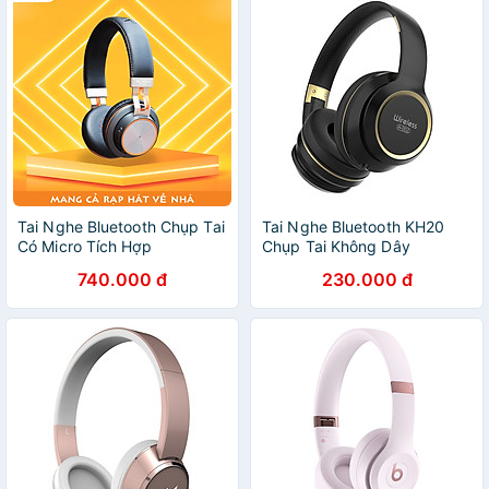
Tai Nghe Bluetooth Chụp Tai
Tai Nghe Bluetooth KH20
Có Micro Tích Hợp
Chụp Tai Không Dây
SoundMax BT-300 |
Bluetooth 5.3 Mic ENC khử
740.000 đ
230.000 đ
Bluetooth Headphone
ồn cho máy tính điện thoại-
SoundMax BT300 | Pin
HÀNG NHẬP KHẨU
Dung Lượng Cao, Gọn Nhẹ
Dễ Dàng Mang Theo, Âm
Thanh Ấn Tượng, Thời Gian
Nghe Nhạc Lên Đến 8 Tiếng
- Hàng Chính Hãng