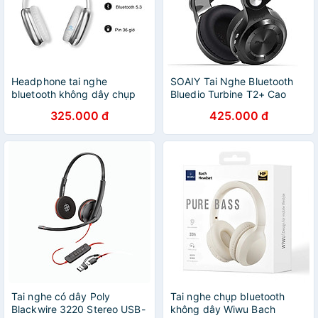
Headphone tai nghe
SOAIY Tai Nghe Bluetooth
bluetooth không dây chụp
Bluedio Turbine T2+ Cao
tai Rockspace O5 có mic
Cấp - Hàng Nhập Khẩu
325.000 đ
425.000 đ
hàng chính hãng BH 1 năm
Tai nghe có dây Poly
Tai nghe chụp bluetooth
Blackwire 3220 Stereo USB-
không dây Wiwu Bach