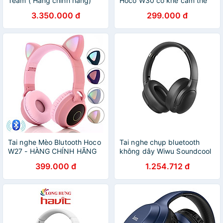
Team ( Hàng chính hãng)
Hoco W30 có khe cắm thẻ
nhớ và chân cắm 3.5mm rẻ
3.350.000 đ
299.000 đ
bền đẹp xịn học sinh sinh
viên văn phòng - Hàng chính
hãng
Tai nghe Mèo Blutooth Hoco
Tai nghe chụp bluetooth
W27 - HÀNG CHÍNH HÃNG
không dây Wiwu Soundcool
Headset TD-02 Wireless
399.000 đ
1.254.712 đ
tương thích với các dòng
điện thoại, hỗ trợ nhạc
Bluetooth/Aux - Hàng chính
hãng