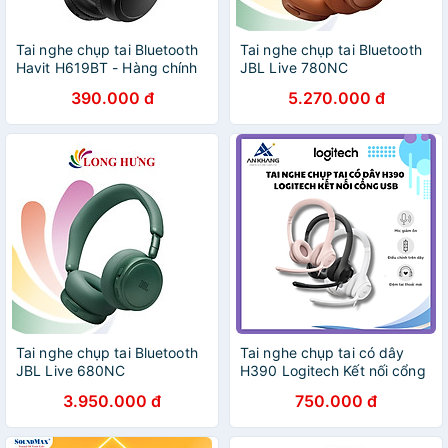
Tai nghe chụp tai Bluetooth
Tai nghe chụp tai Bluetooth
Havit H619BT - Hàng chính
JBL Live 780NC
hãng
JBLLIVE780NC - Hàng chính
390.000 đ
5.270.000 đ
hãng
Tai nghe chụp tai Bluetooth
Tai nghe chụp tai có dây
JBL Live 680NC
H390 Logitech Kết nối cổng
JBLLIVE680NC - Hàng
Usb, có nút chỉnh âm lượng,
3.950.000 đ
750.000 đ
chính hãng
Âm thanh kỹ thuật số, Mic
Chống Ồn - Hàng Chính
Hãng - Bảo Hành 24 Tháng