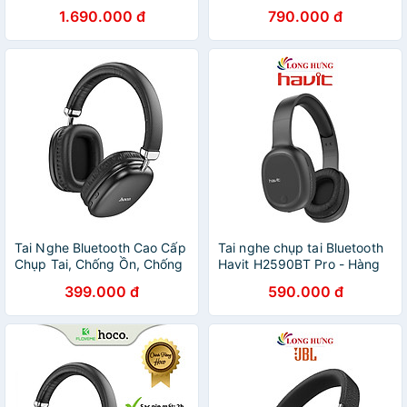
C +Adapter USB-C/A - Hàng
Headset TD-01 tương thích
1.690.000 đ
790.000 đ
Chính Hãng
rộng rãi với các thiết bị
IOS/Android loại C - Hàng
chính hãng
Tai Nghe Bluetooth Cao Cấp
Tai nghe chụp tai Bluetooth
Chụp Tai, Chống Ồn, Chống
Havit H2590BT Pro - Hàng
Thấm Nước, Pin Siêu Trâu
chính hãng
399.000 đ
590.000 đ
40h Nghe Nhạc, Kiểu Dáng
Sang Trọng - Hàng nhập
khẩu