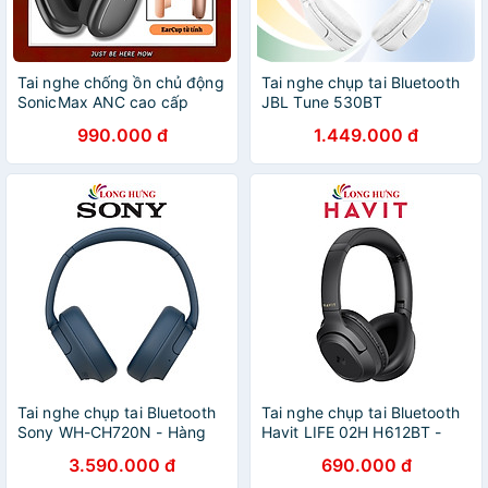
Tai nghe chống ồn chủ động
Tai nghe chụp tai Bluetooth
SonicMax ANC cao cấp
JBL Tune 530BT
WIWU Airbuds MAX TD-18
JBLT530BT - Hàng chính
990.000 đ
1.449.000 đ
-38dB | Driver 40mm | Pin
hãng
40 Giờ | Earcups Xoay |
Headband Thoáng Khí -
hàng nhập khẩu
Tai nghe chụp tai Bluetooth
Tai nghe chụp tai Bluetooth
Sony WH-CH720N - Hàng
Havit LIFE 02H H612BT -
chính hãng
Hàng chính hãng
3.590.000 đ
690.000 đ