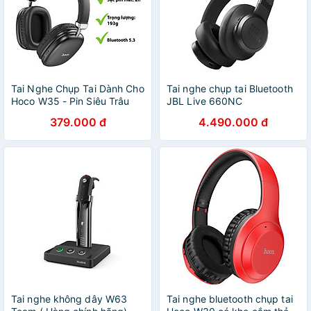
Tai Nghe Chụp Tai Dành Cho
Tai nghe chụp tai Bluetooth
Hoco W35 - Pin Siêu Trâu
JBL Live 660NC
40h, Bluetooth V5.3, Kiểu
JBLLIVE660NC - Hàng
379.000 đ
4.490.000 đ
Dáng Sang Trọng, Chống
chính hãng
Ồn, Chống Thấm Nước -
Hàng Chính Hãng
Tai nghe không dây W63
Tai nghe bluetooth chụp tai