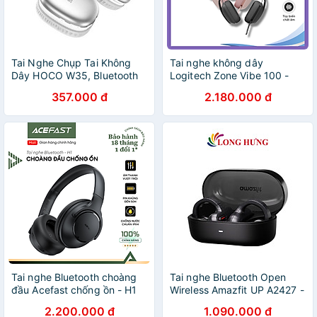
Tai Nghe Chụp Tai Không
Tai nghe không dây
Dây HOCO W35, Bluetooth
Logitech Zone Vibe 100 -
5.3, Pin Trâu 40H, Có Micro,
Nhẹ, micrô khử ồn,
357.000 đ
2.180.000 đ
Âm Thanh Cực Đỉnh - Hàng
Bluetooth đa điểm, Teams,
chính hãng
Google Meet, Zoom, Mac/PC
- Hàng Chính Hãng
Tai nghe Bluetooth choàng
Tai nghe Bluetooth Open
đầu Acefast chống ồn - H1
Wireless Amazfit UP A2427 -
Hàng chính hãng Acefast
Hàng chính hãng
2.200.000 đ
1.090.000 đ