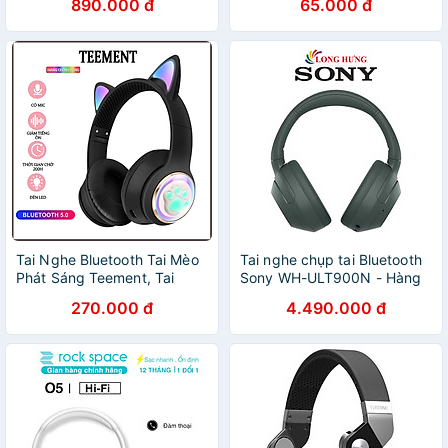
890.000 đ
65.000 đ
Tai Nghe Bluetooth Tai Mèo
Tai nghe chụp tai Bluetooth
Phát Sáng Teement, Tai
Sony WH-ULT900N - Hàng
Nghe Không Dây, Tai Nghe
chính hãng
270.000 đ
4.490.000 đ
Chụp Tai Bluetooth 5.3, Đèn
Led Và Âm Bass Mạnh Mẽ -
Hàng Chính Hãng