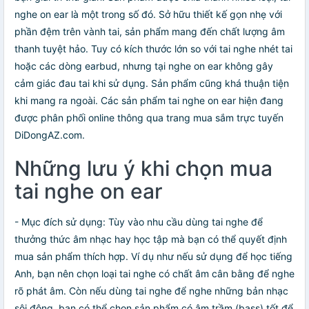
nghe on ear là một trong số đó. Sở hữu thiết kế gọn nhẹ với
phần đệm trên vành tai, sản phẩm mang đến chất lượng âm
thanh tuyệt hảo. Tuy có kích thước lớn so với tai nghe nhét tai
hoặc các dòng earbud, nhưng tại nghe on ear không gây
cảm giác đau tai khi sử dụng. Sản phẩm cũng khá thuận tiện
khi mang ra ngoài. Các sản phẩm tai nghe on ear hiện đang
được phân phối online thông qua trang mua sắm trực tuyến
DiDongAZ.com.
Những lưu ý khi chọn mua
tai nghe on ear
- Mục đích sử dụng: Tùy vào nhu cầu dùng tai nghe để
thưởng thức âm nhạc hay học tập mà bạn có thể quyết định
mua sản phẩm thích hợp. Ví dụ như nếu sử dụng để học tiếng
Anh, bạn nên chọn loại tai nghe có chất âm cân bằng để nghe
rõ phát âm. Còn nếu dùng tai nghe để nghe những bản nhạc
sôi động, bạn có thể chọn sản phẩm có âm trầm (bass) tốt để