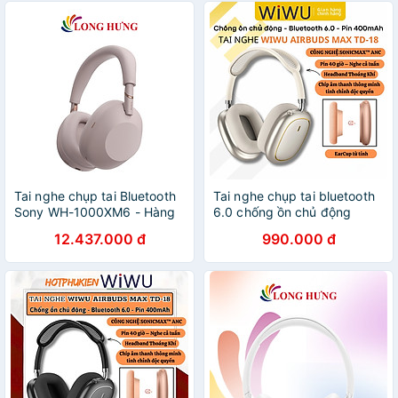
Tai nghe chụp tai Bluetooth
Tai nghe chụp tai bluetooth
Sony WH-1000XM6 - Hàng
6.0 chống ồn chủ động
chính hãng
SonicMax ANC cao cấp
12.437.000 đ
990.000 đ
WIWU Airbuds MAX TD-18
-38dB | Driver 40mm | Pin
40 Giờ | Earcups Xoay 360 |
Headband Thoáng Khí -
hàng nhập khẩu