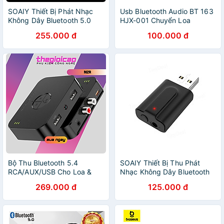
SOAIY Thiết Bị Phát Nhạc
Usb Bluetooth Audio BT 163
Không Dây Bluetooth 5.0
HJX-001 Chuyển Loa
Màn Hình LCD C39S - Hàng
Thường Thành Loa
255.000 đ
100.000 đ
Nhập Khẩu
Bluetooth - Hàng Nhập Khẩu
Bộ Thu Bluetooth 5.4
SOAIY Thiết Bị Thu Phát
RCA/AUX/USB Cho Loa &
Nhạc Không Dây Bluetooth
Dàn Âm Thanh M2R - Hàng
5.0 BT-T10 - Hàng Nhập
269.000 đ
125.000 đ
Nhập Khẩu
Khẩu