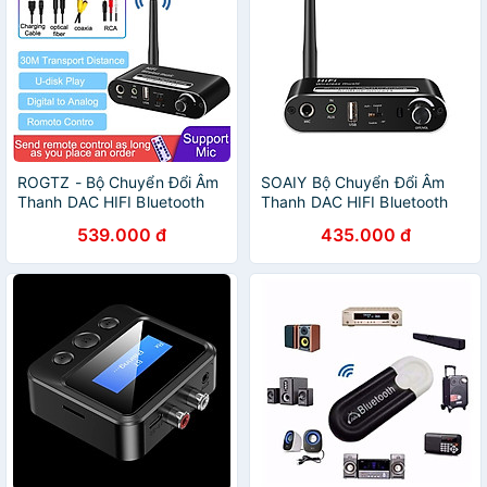
ROGTZ - Bộ Chuyển Đổi Âm
SOAIY Bộ Chuyển Đổi Âm
Thanh DAC HIFI Bluetooth
Thanh DAC HIFI Bluetooth
5.1 T02 Chip giải mã DAC
T02 (Hỗ Trợ Cổng Optical) -
539.000 đ
435.000 đ
ES9038Q2M Hỗ trợ âm
Hàng Nhập Khẩu
thanh 5.1/7.1 kênh Cổng Kết
Nối Optical USB Coaxial Hỗ
Trợ Đa Định Dạng MP3 APE
FLAC WAV WMA - Hàng
Chính Hãng