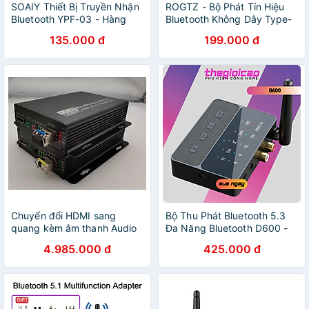
SOAIY Thiết Bị Truyền Nhận
ROGTZ - Bộ Phát Tín Hiệu
Bluetooth YPF-03 - Hàng
Bluetooth Không Dây Type-
Nhập Khẩu
C USB Tương thích đa dạng
135.000 đ
199.000 đ
Nintendo Switch & Lite, PS4,
PC, Điện Thoại Bluetooth 5.0
Phạm vi 10m Nhựa ABS Nhỏ
gọn Dễ sử dụng- Hàng
Chính Hãng
Chuyển đổi HDMI sang
Bộ Thu Phát Bluetooth 5.3
quang kèm âm thanh Audio
Đa Năng Bluetooth D600 -
không nén. B&TON. Hàng
Hàng Nhập Khẩu
4.985.000 đ
425.000 đ
chính hãng