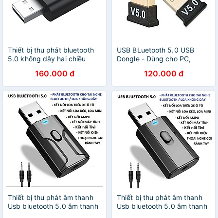
Thiết bị thu phát bluetooth
USB BLuetooth 5.0 USB
5.0 không dây hai chiều
Dongle - Dùng cho PC,
USB laptop PC ô tô phát
Laptop - Kết nối với tai nghe,
160.000 đ
120.000 đ
nhạc D878 ( hàng nhập
loa bluetooth, gamepad -
khẩu )
Hàng Nhập Khẩu BỘ
CHUYỂN ĐỔI KHÔNG DÂY
Giao Mẫu Ngẫu Nhiên
Thiết bị thu phát âm thanh
Thiết bị thu phát âm thanh
Usb bluetooth 5.0 âm thanh
Usb bluetooth 5.0 âm thanh
đa chức năng jack cắm
đa chức năng jack cắm