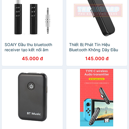
SOAIY Đầu thu bluetooth
Thiết Bị Phát Tín Hiệu
receiver tạo kết nối âm
Bluetooth Không Dây Đầu
thanh 4.1 rảnh tay - Hàng
Type-C USB Cho Nintendo
45.000 đ
145.000 đ
Nhập Khẩu
Switch & Lite, PS4, PC, Điện
Thoại S2 - Hàng Nhập Khẩu