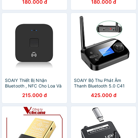
180.000 đ
180.000 đ
3.5mm cho loa, ô tô tai nghe
3.5mm cho loa, ô tô tai nghe
bluetooth biến loa thường
bluetooth, biến loa thường
thành loa Bluetooth, Không
thành loa Bluetooth, Hàng
Dây 4 Trong 1 Cho Âmly Tivi
Chính Hãng
Máy Tính Laptop Kết Nối
Điện Thoại Nghe Gọi Rảnh
Tay - Hàng Nhập Khẩu
SOAIY Thiết Bị Nhận
SOAIY Bộ Thu Phát Âm
Bluetooth , NFC Cho Loa Và
Thanh Bluetooth 5.0 C41
Amply BLS-B11 - Hàng Nhập
(Hỗ Trợ Cổng Optical) -
215.000 đ
425.000 đ
Khẩu
Hàng Nhập Khẩu