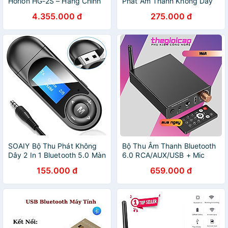
Horion HG-2S – Hàng Chính
Phát Âm Thanh Không Dây
Hãng
Đầu Vào USB RCA AUX Cho
4.355.000 đ
275.000 đ
TV Bluetooth T-R22 - Hàng
Nhập Khẩu
SOAIY Bộ Thu Phát Không
Bộ Thu Âm Thanh Bluetooth
Dây 2 In 1 Bluetooth 5.0 Màn
6.0 RCA/AUX/USB + Mic
Hình LCD T13 - Hàng Nhập
6.5mm Hát Karaoke, Kết Nối
155.000 đ
659.000 đ
Khẩu
Kép M6R - Hàng Nhập Khẩu