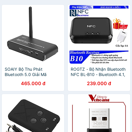
SOAIY Bộ Thu Phát
ROGTZ - Bộ Nhận Bluetooth
Bluetooth 5.0 Giải Mã
NFC BL-B10 - Bluetooth 4.1,
Bluetooth D09 (Hỗ Trợ Cổng
Phạm vi hoạt động 10m,
465.000 đ
239.000 đ
Optical) - Hàng Nhập Khẩu
Nguồn DC 5V/2A, Cổng kết
nối Bluetooth USB RCA
3.5mm, Hỗ trợ NFC, Phát
nhạc từ USB, Âm thanh chất
lượng cao, Kết nối dễ dàng -
Hàng Chính Hãng