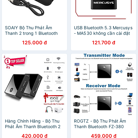
SOAIY Bộ Thu Phát Âm
USB Bluetooth 5.3 Mercusys
Thanh 2 trong 1 Bluetooth
- MA530 không cần cài đặt
RX-TX-10 - Hàng Nhập Khẩu
driver - Hàng Chính Hãng
125.000 đ
121.700 đ
Hàng Chính Hãng - Bộ Thu
ROGTZ - Bộ Thu Phát Âm
Phát Âm Thanh Bluetooth 2
Thanh Bluetooth FZ-380
Trong 1 FZ-380JA Bluetooth
Chế Độ Linh Hoạt Kết Nối Đa
420.000 đ
459.000 đ
5.0 Chế Độ Chuyển Đổi Linh
Dạng Optical 3.5mm Kết Nối