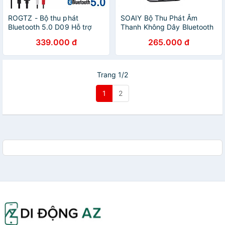
ROGTZ - Bộ thu phát
SOAIY Bộ Thu Phát Âm
Bluetooth 5.0 D09 Hỗ trợ
Thanh Không Dây Bluetooth
A2DP AVRCP Kết nối đa
5.0 Cho Xe Hơi BR02 - Hàng
339.000 đ
265.000 đ
dạng
Nhập Khẩu
Android/IOS/PC/Laptop/Tablet/Máy
chơi game Optical analog
Coaxial AV3.5 Nhỏ gọn Dễ
Trang 1/2
sử dụng Hàng Chính Hãng
1
2