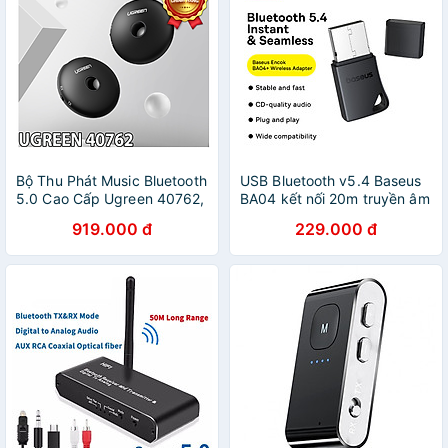
Bộ Thu Phát Music Bluetooth
USB Bluetooth v5.4 Baseus
5.0 Cao Cấp Ugreen 40762,
BA04 kết nối 20m truyền âm
Có APTX - Hàng chính hãng
thanh không dây cho laptop,
919.000 đ
229.000 đ
smartphone, tablet - Hàng
Chính Hãng