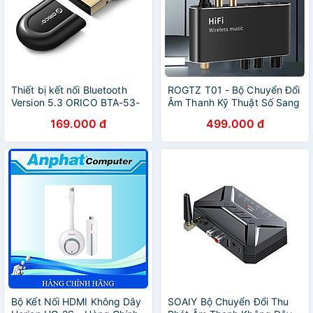
Thiết bị kết nối Bluetooth
ROGTZ T01 - Bộ Chuyển Đổi
Version 5.3 ORICO BTA-53-
Âm Thanh Kỹ Thuật Số Sang
BK-BP - Hàng chính hãng
Analog Bluetooth 5.1, Đa kết
169.000 đ
499.000 đ
nối Optical Coaxial Bluetooth
5.1 AUX 3.5mm USB RCA
L/R, Phạm vi kết nối 10m,
Chip DAC cao cấp, Tự khởi
động khi cắm nguồn, Điều
chỉnh linh hoạt - Hàng Chính
Hãng
Bộ Kết Nối HDMI Không Dây
SOAIY Bộ Chuyển Đổi Thu