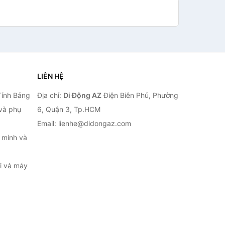
LIÊN HỆ
Tính Bảng
Địa chỉ:
Di Động AZ
Điện Biên Phủ, Phường
 và phụ
6, Quận 3, Tp.HCM
Email: lienhe@didongaz.com
 minh và
ại và máy