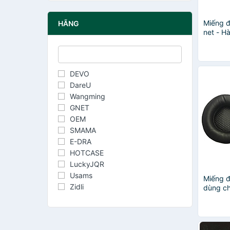
Miếng đ
HÃNG
net - H
DEVO
DareU
Wangming
GNET
OEM
SMAMA
E-DRA
HOTCASE
LuckyJQR
Usams
Miếng đ
Zidli
dùng ch
EH412 
Khẩu