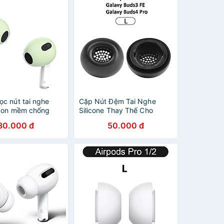
ọc nút tai nghe
Cặp Nút Đệm Tai Nghe
icon mềm chống
Silicone Thay Thế Cho
o Airpods 3 - Hàng
Samsung Galaxy Buds 3
30.000 đ
50.000 đ
ng
Pro / Buds 3 FE / Buds 4
Pro - Hàng Chính Hãng