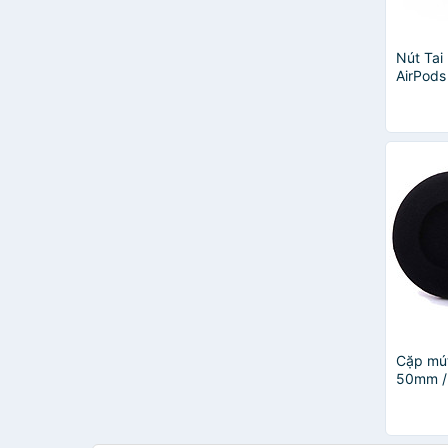
Nút Tai
AirPods
Cặp) - 
Cặp mú
50mm /
đệm tai
trùm đầ
Over Ear