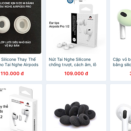
Silicone Thay Thế
Nút Tai Nghe Silicone
Cặp vỏ b
o Tai Nghe Airpods
chống trượt, cách âm, lỗ
bằng sil
e M Chuẩn - Hàng
giảm áp lực cho AirPods
trượt ch
110.000 đ
109.000 đ
hẩu
Pro 1/2 (Bộ 2 Cặp) - Hàng
Chính Hã
Chính Hãng