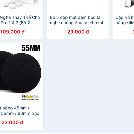
 Nghe Thay Thế Cho
Bộ 5 cặp mút đệm bọc tai
Cặp vỏ b
 Pro 1 & 2 (Bộ 2
nghe chống đau tai cho tai
bằng sil
Hàng Chính Hãng
nghe nhét trong (Earbuds)
trượt cho
109.000 đ
29.000 đ
Airpods 
Hãng
t bông 45mm /
 55mm / 60mm bọc
 nghe chụp tai /
23.000 đ
u / Headphone /
 - Giúp êm tai, lọc