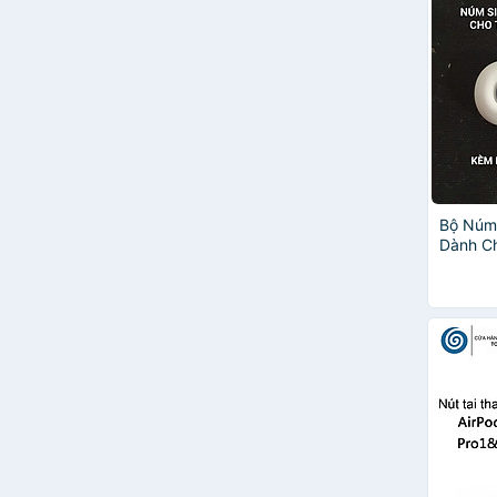
Bộ Núm 
Dành Ch
Pro Siz
Nhập K