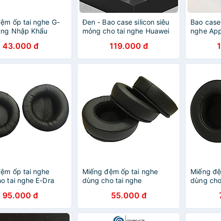
ệm ốp tai nghe G-
Đen - Bao case silicon siêu
Bao case 
àng Nhập Khẩu
mỏng cho tai nghe Huawei
nghe Appl
Freebuds 2 / Freebuds 2
hiệu HOT
43.000 đ
119.000 đ
Pro hiệu Usams BH-501
Minion, c
(Mỏng 0.8mm, chống vân
chống bá
tay, chống bám bẩn, vật
cao cấp)
liệu cao cấp) - Hàng nhập
khẩu
ệm ốp tai nghe
Miếng đệm ốp tai nghe
Miếng đệ
o tai nghe E-Dra
dùng cho tai nghe
dùng cho 
Pro - Hàng Nhập
Wangming 9800 - Hàng
ZH20 - 
95.000 đ
55.000 đ
chính hãng