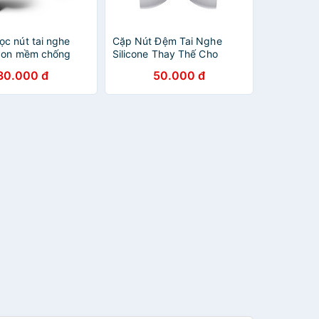
ọc nút tai nghe
Cặp Nút Đệm Tai Nghe
icon mềm chống
Silicone Thay Thế Cho
 Airpods Pro /
Airpods Pro / Airpods Pro 2
30.000 đ
50.000 đ
Pro 2 - Hàng Chính
- Hàng Chính Hãng