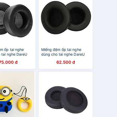
m ốp tai nghe
Miếng đệm ốp tai nghe
 tai nghe DareU
dùng cho tai nghe DareU
 Hàng Nhập Khẩu
VH350SE - Hàng Chính
75.000 đ
62.500 đ
Hãng