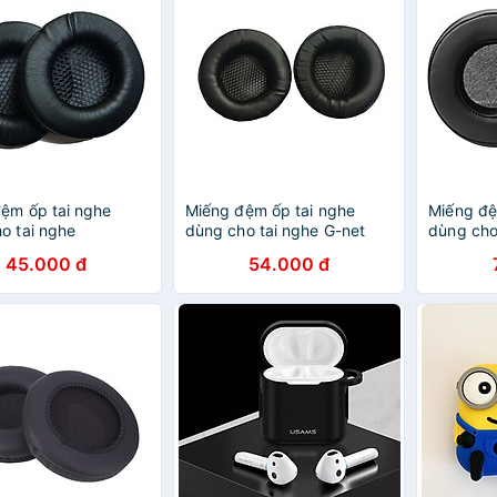
ệm ốp tai nghe
Miếng đệm ốp tai nghe
Miếng đệ
o tai nghe
dùng cho tai nghe G-net
dùng cho
ng 8900 - Hàng
H7S - Hàng Nhập Khẩu
EH416 -
45.000 đ
54.000 đ
hẩu