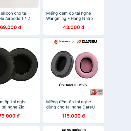
silicon cho tai
Miếng đệm ốp tai nghe
e Airpods 1 / 2
Wangming - Hàng Nhập
CASE (kiểu dáng
Khẩu
169.000 đ
43.000 đ
hống vân tay,
m bẩn, vật liệu
 - Hàng nhập khẩu
m ốp tai nghe
Miếng đệm ốp tai nghe
tai nghe Zidli
dùng cho tai nghe DareU
Hàng Nhập Khẩu
EH925S - Hàng chính hãng
75.000 đ
115.000 đ